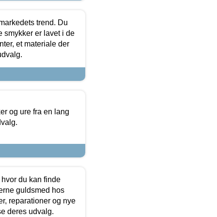
markedets trend. Du
e smykker er lavet i de
ter, et materiale der
udvalg.
 og ure fra en lang
dvalg.
 hvor du kan finde
terne guldsmed hos
r, reparationer og nye
se deres udvalg.