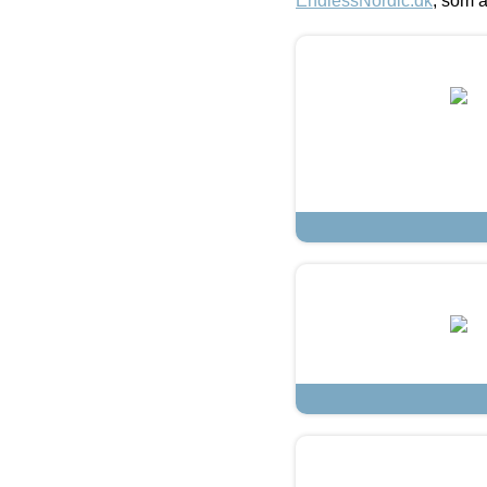
EndlessNordic.dk
, som a