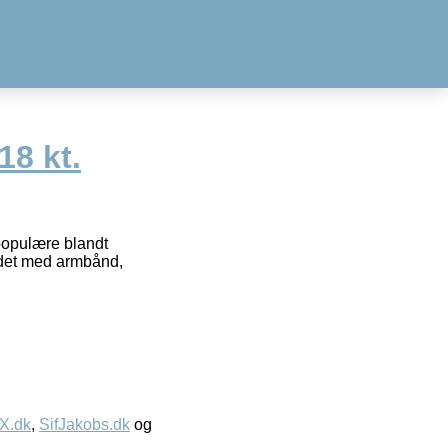
18 kt.
populære blandt
idet med armbånd,
IX.dk
,
SifJakobs.dk
og