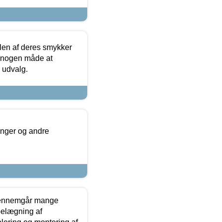
len af deres smykker
å nogen måde at
s udvalg.
inger og andre
gennemgår mange
 belægning af