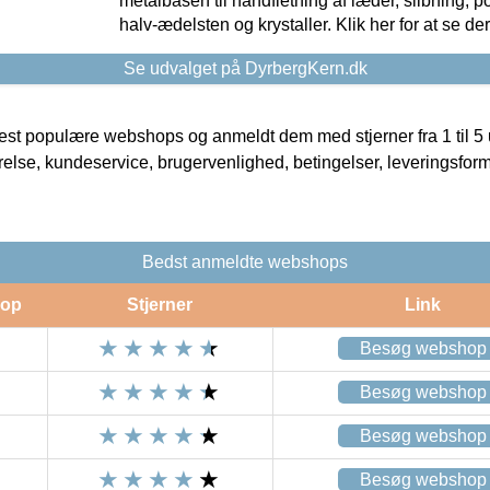
metalbasen til håndfletning af læder, slibning, p
halv-ædelsten og krystaller. Klik her for at se de
Se udvalget på DyrbergKern.dk
t populære webshops og anmeldt dem med stjerner fra 1 til 5 ud
rrelse, kundeservice, brugervenlighed, betingelser, leveringsfor
Bedst anmeldte webshops
op
Stjerner
Link
Besøg webshop
Besøg webshop
Besøg webshop
Besøg webshop