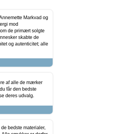
- Annemette Markvad og
ergi mod
som de primært solgte
mennesker skabte de
et og autenticitet; alle
.
re af alle de mærker
 du får den bedste
 se deres udvalg.
 de bedste materialer,