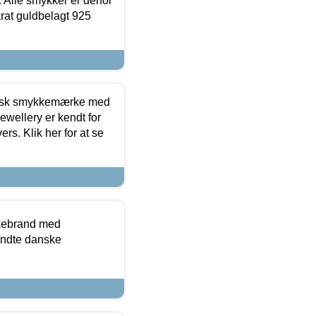
 Alle smykker er derfor
arat guldbelagt 925
dansk smykkemærke med
ewellery er kendt for
ers. Klik her for at se
kkebrand med
ndte danske