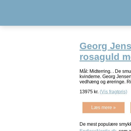
Georg Jens
rosaguld m
Mål: Midterring. . De s
kvinderne. Georg Jensen
vedhæng og øreringe. R
13975
kr.
(Vis fragtpris)
Læs mere »
De mest populære smykk