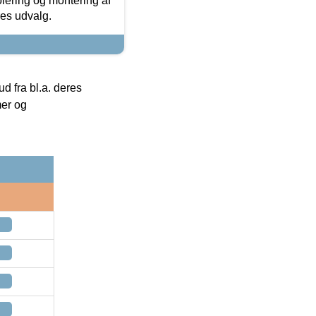
olering og montering af
res udvalg.
 fra bl.a. deres
mer og