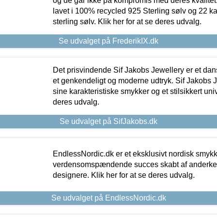
og de går ikke på kompromis med deres kvalitet.
lavet i 100% recycled 925 Sterling sølv og 22 k
sterling sølv. Klik her for at se deres udvalg.
Se udvalget på FrederikIX.dk
Det prisvindende Sif Jakobs Jewellery er et 
et genkendeligt og moderne udtryk. Sif Jakobs J
sine karakteristiske smykker og et stilsikkert univ
deres udvalg.
Se udvalget på SifJakobs.dk
EndlessNordic.dk er et eksklusivt nordisk smy
verdensomspændende succes skabt af anderke
designere. Klik her for at se deres udvalg.
Se udvalget på EndlessNordic.dk