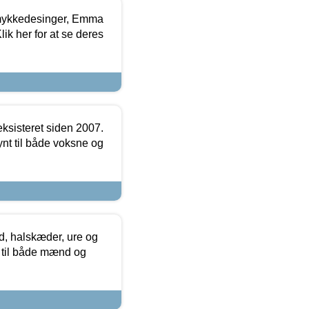
mykkedesinger, Emma
ik her for at se deres
ksisteret siden 2007.
nt til både voksne og
, halskæder, ure og
r til både mænd og