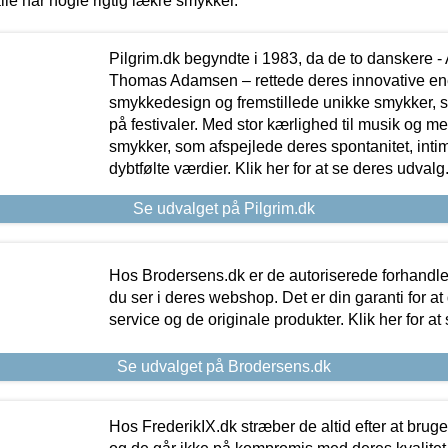
lle har nogle rigtig lækre smykker.
Pilgrim.dk begyndte i 1983, da de to danskere 
Thomas Adamsen – rettede deres innovative en
smykkedesign og fremstillede unikke smykker, 
på festivaler. Med stor kærlighed til musik og 
smykker, som afspejlede deres spontanitet, intimit
dybtfølte værdier. Klik her for at se deres udvalg
Se udvalget på Pilgrim.dk
Hos Brodersens.dk er de autoriserede forhandle
du ser i deres webshop. Det er din garanti for at
service og de originale produkter. Klik her for at
Se udvalget på Brodersens.dk
Hos FrederikIX.dk stræber de altid efter at bruge