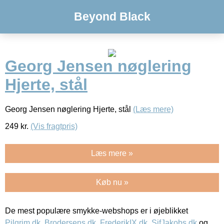
Beyond Black
Georg Jensen nøglering
Hjerte, stål
Georg Jensen nøglering Hjerte, stål
(Læs mere)
249
kr.
(Vis fragtpris)
Læs mere »
Køb nu »
De mest populære smykke-webshops er i øjeblikket
Pilgrim.dk
,
Brodersens.dk
,
FrederikIX.dk
,
SifJakobs.dk
og