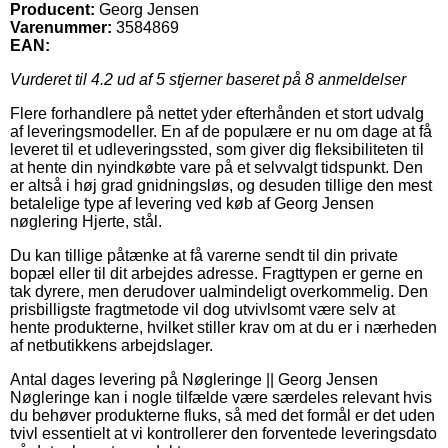
Producent:
Georg Jensen
Varenummer:
3584869
EAN:
Vurderet til
4.2
ud af 5 stjerner baseret på
8
anmeldelser
Flere forhandlere på nettet yder efterhånden et stort udvalg
af leveringsmodeller. En af de populære er nu om dage at få
leveret til et udleveringssted, som giver dig fleksibiliteten til
at hente din nyindkøbte vare på et selvvalgt tidspunkt. Den
er altså i høj grad gnidningsløs, og desuden tillige den mest
betalelige type af levering ved køb af Georg Jensen
nøglering Hjerte, stål.
Du kan tillige påtænke at få varerne sendt til din private
bopæl eller til dit arbejdes adresse. Fragttypen er gerne en
tak dyrere, men derudover ualmindeligt overkommelig. Den
prisbilligste fragtmetode vil dog utvivlsomt være selv at
hente produkterne, hvilket stiller krav om at du er i nærheden
af netbutikkens arbejdslager.
Antal dages levering på Nøgleringe || Georg Jensen
Nøgleringe kan i nogle tilfælde være særdeles relevant hvis
du behøver produkterne fluks, så med det formål er det uden
tvivl essentielt at vi kontrollerer den forventede leveringsdato