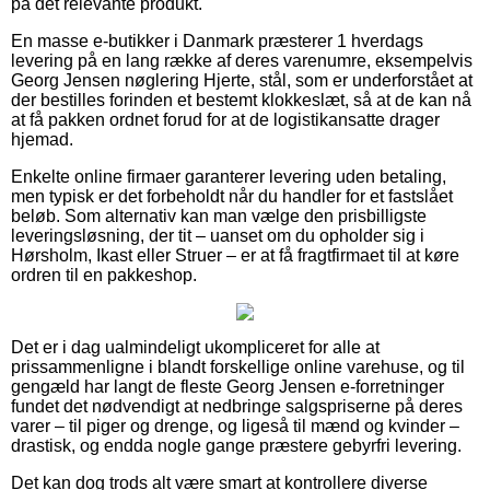
på det relevante produkt.
En masse e-butikker i Danmark præsterer 1 hverdags
levering på en lang række af deres varenumre, eksempelvis
Georg Jensen nøglering Hjerte, stål, som er underforstået at
der bestilles forinden et bestemt klokkeslæt, så at de kan nå
at få pakken ordnet forud for at de logistikansatte drager
hjemad.
Enkelte online firmaer garanterer levering uden betaling,
men typisk er det forbeholdt når du handler for et fastslået
beløb. Som alternativ kan man vælge den prisbilligste
leveringsløsning, der tit – uanset om du opholder sig i
Hørsholm, Ikast eller Struer – er at få fragtfirmaet til at køre
ordren til en pakkeshop.
Det er i dag ualmindeligt ukompliceret for alle at
prissammenligne i blandt forskellige online varehuse, og til
gengæld har langt de fleste Georg Jensen e-forretninger
fundet det nødvendigt at nedbringe salgspriserne på deres
varer – til piger og drenge, og ligeså til mænd og kvinder –
drastisk, og endda nogle gange præstere gebyrfri levering.
Det kan dog trods alt være smart at kontrollere diverse