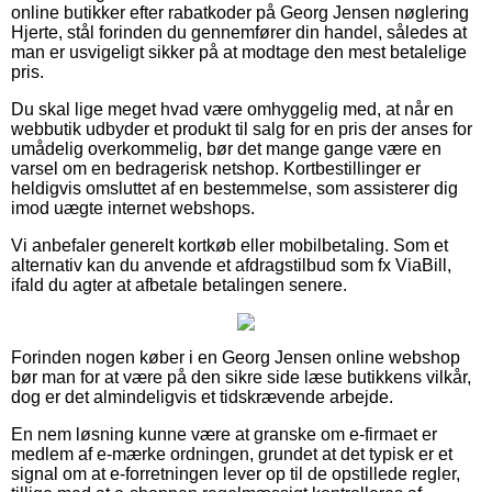
online butikker efter rabatkoder på Georg Jensen nøglering
Hjerte, stål forinden du gennemfører din handel, således at
man er usvigeligt sikker på at modtage den mest betalelige
pris.
Du skal lige meget hvad være omhyggelig med, at når en
webbutik udbyder et produkt til salg for en pris der anses for
umådelig overkommelig, bør det mange gange være en
varsel om en bedragerisk netshop. Kortbestillinger er
heldigvis omsluttet af en bestemmelse, som assisterer dig
imod uægte internet webshops.
Vi anbefaler generelt kortkøb eller mobilbetaling. Som et
alternativ kan du anvende et afdragstilbud som fx ViaBill,
ifald du agter at afbetale betalingen senere.
Forinden nogen køber i en Georg Jensen online webshop
bør man for at være på den sikre side læse butikkens vilkår,
dog er det almindeligvis et tidskrævende arbejde.
En nem løsning kunne være at granske om e-firmaet er
medlem af e-mærke ordningen, grundet at det typisk er et
signal om at e-forretningen lever op til de opstillede regler,