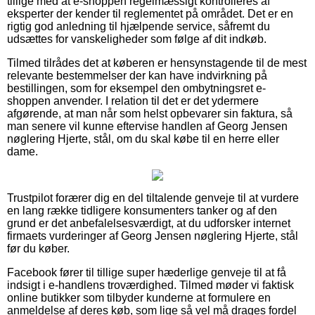
tillige med at e-shoppen regelmæssigt kontrolleres af
eksperter der kender til reglementet på området. Det er en
rigtig god anledning til hjælpende service, såfremt du
udsættes for vanskeligheder som følge af dit indkøb.
Tilmed tilrådes det at køberen er hensynstagende til de mest
relevante bestemmelser der kan have indvirkning på
bestillingen, som for eksempel den ombytningsret e-
shoppen anvender. I relation til det er det ydermere
afgørende, at man når som helst opbevarer sin faktura, så
man senere vil kunne eftervise handlen af Georg Jensen
nøglering Hjerte, stål, om du skal købe til en herre eller
dame.
Trustpilot forærer dig en del tiltalende genveje til at vurdere
en lang række tidligere konsumenters tanker og af den
grund er det anbefalelsesværdigt, at du udforsker internet
firmaets vurderinger af Georg Jensen nøglering Hjerte, stål
før du køber.
Facebook fører til tillige super hæderlige genveje til at få
indsigt i e-handlens troværdighed. Tilmed møder vi faktisk
online butikker som tilbyder kunderne at formulere en
anmeldelse af deres køb, som lige så vel må drages fordel