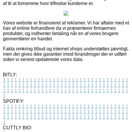
af til at fornemme hvor tilfredse kunderne er.
Vores website er finansieret af reklamer. Vi har aftaler med et
hav af online forhandlere da vi præsenterer firmaernes
produkter, og indhenter betaling når en af vores brugere
gennemfører en handel.
Fakta omkring tilbud og internet shops understøttes jævnligt,
men der gives ikke garantier imod forandringer der er udført
siden vi senest opdaterede vores data.
BITLY:
1
1
1
1
1
1
1
1
1
1
1
1
1
1
1
1
1
1
1
1
1
1
1
1
1
1
1
1
1
1
1
1
1
1
1
1
1
1
1
1
1
1
1
1
1
1
1
1
1
1
1
1
1
1
1
1
1
1
1
1
1
1
1
1
1
1
1
1
1
1
1
1
1
1
1
1
1
1
1
1
1
1
1
1
1
1
1
1
1
1
1
1
1
1
1
1
1
1
1
1
SPOTIFY:
1
1
1
1
1
1
1
1
1
1
1
1
1
1
1
1
1
1
1
1
1
1
1
1
1
1
1
1
1
1
1
1
1
1
1
1
1
1
1
1
1
1
1
1
1
1
1
1
1
1
1
1
1
1
1
1
1
1
1
1
1
1
1
1
1
1
1
1
1
1
1
1
1
1
1
1
1
1
1
1
1
1
1
1
1
1
1
1
1
1
1
1
1
1
1
1
1
1
1
1
CUTTLY BIO: