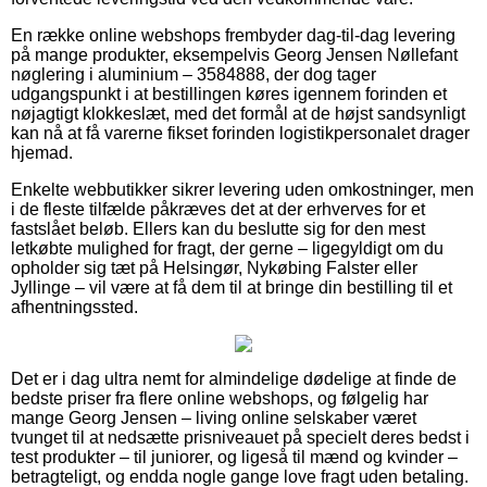
En række online webshops frembyder dag-til-dag levering
på mange produkter, eksempelvis Georg Jensen Nøllefant
nøglering i aluminium – 3584888, der dog tager
udgangspunkt i at bestillingen køres igennem forinden et
nøjagtigt klokkeslæt, med det formål at de højst sandsynligt
kan nå at få varerne fikset forinden logistikpersonalet drager
hjemad.
Enkelte webbutikker sikrer levering uden omkostninger, men
i de fleste tilfælde påkræves det at der erhverves for et
fastslået beløb. Ellers kan du beslutte sig for den mest
letkøbte mulighed for fragt, der gerne – ligegyldigt om du
opholder sig tæt på Helsingør, Nykøbing Falster eller
Jyllinge – vil være at få dem til at bringe din bestilling til et
afhentningssted.
Det er i dag ultra nemt for almindelige dødelige at finde de
bedste priser fra flere online webshops, og følgelig har
mange Georg Jensen – living online selskaber været
tvunget til at nedsætte prisniveauet på specielt deres bedst i
test produkter – til juniorer, og ligeså til mænd og kvinder –
betragteligt, og endda nogle gange love fragt uden betaling.