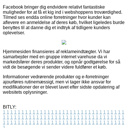
Facebook bringer dig endvidere relativt fantastiske
muligheder for at få et kig ind i webshoppens troværdighed.
Tilmed ses endda online forretninger hvor kunder kan
aflevere en anmeldelse af deres køb, hvilket ligeledes burde
benyttes til at danne dig et indtryk af tidligere kunders
oplevelser.
Hjemmesiden finansieres af reklameindtægter. Vi har
samarbejder med en gruppe internet varehuse da vi
markedsfører deres produkter, og opnår godtgørelse for så
vidt de besøgende vi sender videre fuldfører et køb.
Informationer vedrørende produkter og e-forretninger
ajourføres rutinemæssigt, men vi tager ikke ansvar for
modifikationer der er blevet lavet efter sidste opdatering af
websitets oplysninger.
BITLY:
1
1
1
1
1
1
1
1
1
1
1
1
1
1
1
1
1
1
1
1
1
1
1
1
1
1
1
1
1
1
1
1
1
1
1
1
1
1
1
1
1
1
1
1
1
1
1
1
1
1
1
1
1
1
1
1
1
1
1
1
1
1
1
1
1
1
1
1
1
1
1
1
1
1
1
1
1
1
1
1
1
1
1
1
1
1
1
1
1
1
1
1
1
1
1
1
1
1
1
1