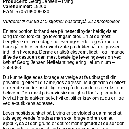
Producent:
Georg Jensen – living
Varenummer:
18260
EAN:
5705145096080
Vurderet til
4.8
ud af 5 stjerner baseret på
32
anmeldelser
En stor portion forhandlere på nettet tilbyder heldigvis en
lang række forskellige leveringsmidler. En af de mest
benyttede er i vore dage udleveringssteder, og så kan du
bare gå forbi efter de nyindkøbte produkter når det passer
ind i din hverdag. Denne er altså ekstremt ligetil, og i mange
tilfælde desuden den mest betalelige leveringsversion ved
køb af Georg Jensen Nøllefant nøglering i aluminium –
3584888.
Du kunne ligeledes forsøge at vælge at få udbragt til din
privatbolig eller til dit arbejdes adresse. Muligheden er oftest
en kende mindre prisbillig, men på den anden side ekstremt
bekvem. Den mest prisbevidste mulighed for fragt er uden
tvivl at hente pakken selv, hvilket stiller krav om at du er lige
ved e-butikkens adresse.
Leveringstidspunktet på Living er selvfølgelig ualmindeligt
udslagsgivende forudsat man skal bruge ordren om et
øjeblik, så af den grund er det ret meningsfuldt at du ser den
forventede leveringstid ved den vedkommende vare.