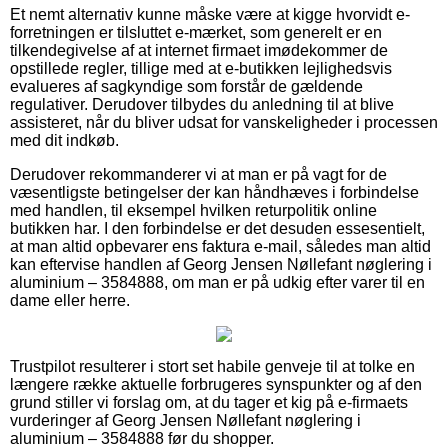
Et nemt alternativ kunne måske være at kigge hvorvidt e-
forretningen er tilsluttet e-mærket, som generelt er en
tilkendegivelse af at internet firmaet imødekommer de
opstillede regler, tillige med at e-butikken lejlighedsvis
evalueres af sagkyndige som forstår de gældende
regulativer. Derudover tilbydes du anledning til at blive
assisteret, når du bliver udsat for vanskeligheder i processen
med dit indkøb.
Derudover rekommanderer vi at man er på vagt for de
væsentligste betingelser der kan håndhæves i forbindelse
med handlen, til eksempel hvilken returpolitik online
butikken har. I den forbindelse er det desuden essesentielt,
at man altid opbevarer ens faktura e-mail, således man altid
kan eftervise handlen af Georg Jensen Nøllefant nøglering i
aluminium – 3584888, om man er på udkig efter varer til en
dame eller herre.
Trustpilot resulterer i stort set habile genveje til at tolke en
længere række aktuelle forbrugeres synspunkter og af den
grund stiller vi forslag om, at du tager et kig på e-firmaets
vurderinger af Georg Jensen Nøllefant nøglering i
aluminium – 3584888 før du shopper.