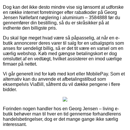
Dog kan det ikke desto mindre vise sig lønsomt at udforske
en række internet forretninger efter rabatkoder på Georg
Jensen Nøllefant nøglering i aluminium – 3584888 før du
gennemfører din bestilling, så du er skråsikker på at
indhente den billigste pris.
Du skal lige meget hvad være så påpasselig, at når en e-
butik annoncerer deres varer til salg for en udsalgspris som
anses for uendeligt billig, så er det tit være en varsel om en
uærlig webshop. Køb med gængse betalingskort er dog
omsluttet af en vedtægt, hvilket assisterer en imod uærlige
firmaer på nettet.
Vi går generelt ind for køb med kort eller MobilePay. Som et
alternativ kan du anvende et afbetalingstilbud som
eksempelvis ViaBill, såfremt du vil dække pengene i flere
bidder.
Forinden nogen handler hos en Georg Jensen – living e-
butik behøver man til hver en tid gennemse forhandlerens
handelsbetingelser, dog er det mange gange ikke særlig
interessant.