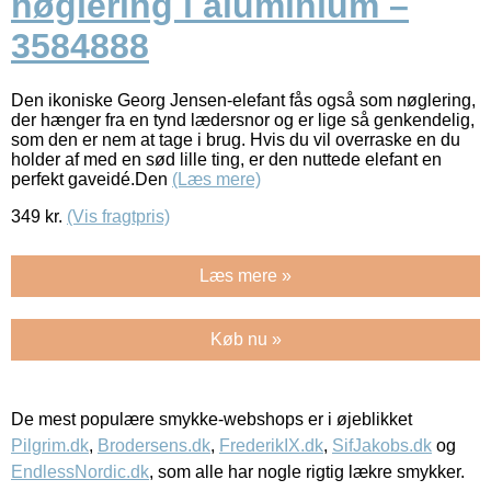
nøglering i aluminium –
3584888
Den ikoniske Georg Jensen-elefant fås også som nøglering,
der hænger fra en tynd lædersnor og er lige så genkendelig,
som den er nem at tage i brug. Hvis du vil overraske en du
holder af med en sød lille ting, er den nuttede elefant en
perfekt gaveidé.Den
(Læs mere)
349
kr.
(Vis fragtpris)
Læs mere »
Køb nu »
De mest populære smykke-webshops er i øjeblikket
Pilgrim.dk
,
Brodersens.dk
,
FrederikIX.dk
,
SifJakobs.dk
og
EndlessNordic.dk
, som alle har nogle rigtig lækre smykker.