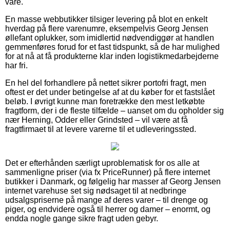
vare.
En masse webbutikker tilsiger levering på blot en enkelt
hverdag på flere varenumre, eksempelvis Georg Jensen
øllefant oplukker, som imidlertid nødvendiggør at handlen
gemmenføres forud for et fast tidspunkt, så de har mulighed
for at nå at få produkterne klar inden logistikmedarbejderne
har fri.
En hel del forhandlere på nettet sikrer portofri fragt, men
oftest er det under betingelse af at du køber for et fastslået
beløb. I øvrigt kunne man foretrække den mest letkøbte
fragtform, der i de fleste tilfælde – uanset om du opholder sig
nær Herning, Odder eller Grindsted – vil være at få
fragtfirmaet til at levere varerne til et udleveringssted.
Det er efterhånden særligt uproblematisk for os alle at
sammenligne priser (via fx PriceRunner) på flere internet
butikker i Danmark, og følgelig har masser af Georg Jensen
internet varehuse set sig nødsaget til at nedbringe
udsalgspriserne på mange af deres varer – til drenge og
piger, og endvidere også til herrer og damer – enormt, og
endda nogle gange sikre fragt uden gebyr.