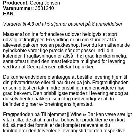
Producent:
Georg Jensen
Varenummer:
3581240
EAN:
Vurderet til
4.3
ud af 5 stjerner baseret på
8
anmeldelser
Masser af online forhandlere udlover heldigvis et stort
udvalg af fragttyper. En yndling er nu om stunder at få
afleveret pakken hos en pakkeshop, hvor du kan afhente de
nyindkøbte varer lige præcis når det passer ind i din
kalender. Fragtløsningen er altså i høj grad fremkommelig,
samt oftest tilmed den mest letkøbte mulighed for levering
ved køb af Georg Jensen øllefant oplukker.
Du kunne endvidere planlægge at bestille levering hjem til
din privatadresse eller til når du er på job. Fragtmuligheden
er som oftest en tak mindre prisbillig, men endvidere i høj
grad bekvem. Den prisbilligste metode til levering er dog at
du selv henter pakken, som dog nødvendiggør at du
befinder dig nær e-forretningens hjemsted.
Fragtperioden på Til hjemmet || Wine & Bar kan være særligt
vital i tilfælde af at man har behov for produkterne om kort
tid, så med det formål er det komplet relevant at du
kontrollerer den forventede leveringstid for den respektive