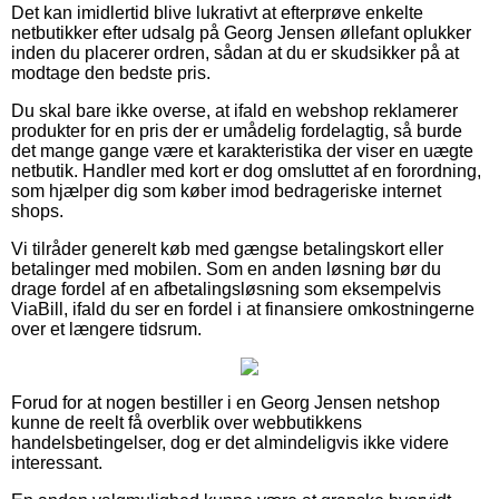
Det kan imidlertid blive lukrativt at efterprøve enkelte
netbutikker efter udsalg på Georg Jensen øllefant oplukker
inden du placerer ordren, sådan at du er skudsikker på at
modtage den bedste pris.
Du skal bare ikke overse, at ifald en webshop reklamerer
produkter for en pris der er umådelig fordelagtig, så burde
det mange gange være et karakteristika der viser en uægte
netbutik. Handler med kort er dog omsluttet af en forordning,
som hjælper dig som køber imod bedrageriske internet
shops.
Vi tilråder generelt køb med gængse betalingskort eller
betalinger med mobilen. Som en anden løsning bør du
drage fordel af en afbetalingsløsning som eksempelvis
ViaBill, ifald du ser en fordel i at finansiere omkostningerne
over et længere tidsrum.
Forud for at nogen bestiller i en Georg Jensen netshop
kunne de reelt få overblik over webbutikkens
handelsbetingelser, dog er det almindeligvis ikke videre
interessant.