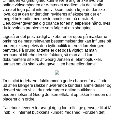
En anden valgmulighed kunne være at granske hvorvidt
online virksomheden er e-mærket medlem, da det skulle
være et tegn på at internet virksomheden føjer de danske
love, og at den undertiden revideres af eksperter der er
meget bekendte med bestemmelserne på området.
Derudover giver det dig chance for en hjælpende hånd, hvis
du forvoldes problemer som følge af din shopping.
Ligeså er det prisværdigt at køberen er oppe på mærkerne
omkring de mest relevante bestemmelser der kan influere på
ordren, eksempelvis den byttepolitik internet forretningen
benytter. På grund af dette er det også vigtigt, at man
permanent bibeholder sin faktura, så man altid kan
dokumentere sit køb af Georg Jensen øllefant oplukker,
uanset om du skal købe gave til en herre eller dame.
Trustpilot indebærer fuldkommen gode chancer for at finde
ud af en længere række nuværende kunders anmeldelser og
derved støtter vi, at du undersøger online butikkens
bedømmelser af Georg Jensen øllefant oplukker forinden du
placerer din ordre.
Facebook leverer for øvrigt rigtig fortræffelige genveje til at få
indblik i internet butikkens kundetilfredshed. Foruden det