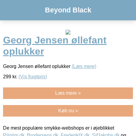
Beyond Black
Georg Jensen øllefant
oplukker
Georg Jensen øllefant oplukker
(Læs mere)
299
kr.
(Vis fragtpris)
Læs mere »
Køb nu »
De mest populære smykke-webshops er i øjeblikket
Pilgrim.dk
,
Brodersens.dk
,
FrederikIX.dk
,
SifJakobs.dk
og