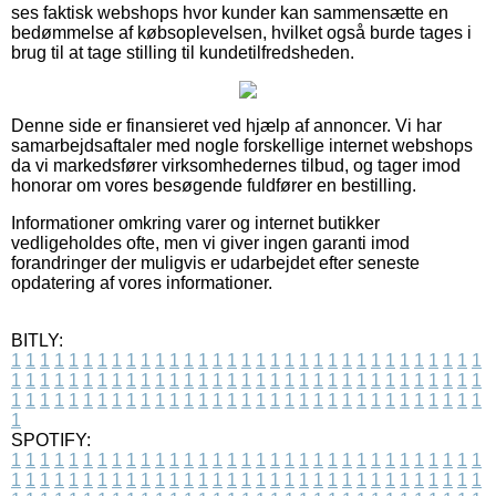
ses faktisk webshops hvor kunder kan sammensætte en
bedømmelse af købsoplevelsen, hvilket også burde tages i
brug til at tage stilling til kundetilfredsheden.
Denne side er finansieret ved hjælp af annoncer. Vi har
samarbejdsaftaler med nogle forskellige internet webshops
da vi markedsfører virksomhedernes tilbud, og tager imod
honorar om vores besøgende fuldfører en bestilling.
Informationer omkring varer og internet butikker
vedligeholdes ofte, men vi giver ingen garanti imod
forandringer der muligvis er udarbejdet efter seneste
opdatering af vores informationer.
BITLY:
1
1
1
1
1
1
1
1
1
1
1
1
1
1
1
1
1
1
1
1
1
1
1
1
1
1
1
1
1
1
1
1
1
1
1
1
1
1
1
1
1
1
1
1
1
1
1
1
1
1
1
1
1
1
1
1
1
1
1
1
1
1
1
1
1
1
1
1
1
1
1
1
1
1
1
1
1
1
1
1
1
1
1
1
1
1
1
1
1
1
1
1
1
1
1
1
1
1
1
1
SPOTIFY:
1
1
1
1
1
1
1
1
1
1
1
1
1
1
1
1
1
1
1
1
1
1
1
1
1
1
1
1
1
1
1
1
1
1
1
1
1
1
1
1
1
1
1
1
1
1
1
1
1
1
1
1
1
1
1
1
1
1
1
1
1
1
1
1
1
1