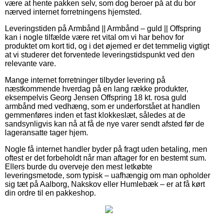
være at hente pakken selv, som dog beroer på at du bor
nærved internet forretningens hjemsted.
Leveringstiden på Armbånd || Armbånd – guld || Offspring
kan i nogle tilfælde være ret vital om vi har behov for
produktet om kort tid, og i det øjemed er det temmelig vigtigt
at vi studerer det forventede leveringstidspunkt ved den
relevante vare.
Mange internet forretninger tilbyder levering på
næstkommende hverdag på en lang række produkter,
eksempelvis Georg Jensen Offspring 18 kt. rosa guld
armbånd med vedhæng, som er underforstået at handlen
gemmenføres inden et fast klokkeslæt, således at de
sandsynligvis kan nå at få de nye varer sendt afsted før de
lageransatte tager hjem.
Nogle få internet handler byder på fragt uden betaling, men
oftest er det forbeholdt når man aftager for en bestemt sum.
Ellers burde du overveje den mest letkøbte
leveringsmetode, som typisk – uafhængig om man opholder
sig tæt på Aalborg, Nakskov eller Humlebæk – er at få kørt
din ordre til en pakkeshop.