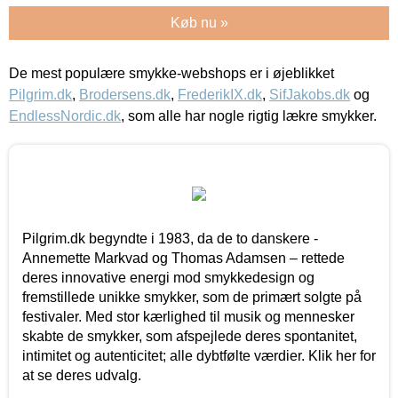
Køb nu »
De mest populære smykke-webshops er i øjeblikket
Pilgrim.dk
,
Brodersens.dk
,
FrederikIX.dk
,
SifJakobs.dk
og
EndlessNordic.dk
, som alle har nogle rigtig lækre smykker.
Pilgrim.dk begyndte i 1983, da de to danskere -
Annemette Markvad og Thomas Adamsen – rettede
deres innovative energi mod smykkedesign og
fremstillede unikke smykker, som de primært solgte på
festivaler. Med stor kærlighed til musik og mennesker
skabte de smykker, som afspejlede deres spontanitet,
intimitet og autenticitet; alle dybtfølte værdier. Klik her for
at se deres udvalg.