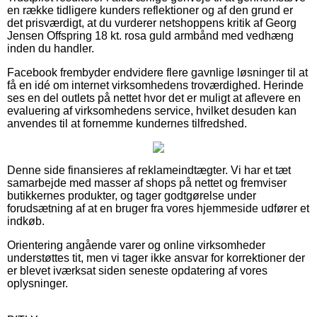
en række tidligere kunders reflektioner og af den grund er
det prisværdigt, at du vurderer netshoppens kritik af Georg
Jensen Offspring 18 kt. rosa guld armbånd med vedhæng
inden du handler.
Facebook frembyder endvidere flere gavnlige løsninger til at
få en idé om internet virksomhedens troværdighed. Herinde
ses en del outlets på nettet hvor det er muligt at aflevere en
evaluering af virksomhedens service, hvilket desuden kan
anvendes til at fornemme kundernes tilfredshed.
Denne side finansieres af reklameindtægter. Vi har et tæt
samarbejde med masser af shops på nettet og fremviser
butikkernes produkter, og tager godtgørelse under
forudsætning af at en bruger fra vores hjemmeside udfører et
indkøb.
Orientering angående varer og online virksomheder
understøttes tit, men vi tager ikke ansvar for korrektioner der
er blevet iværksat siden seneste opdatering af vores
oplysninger.