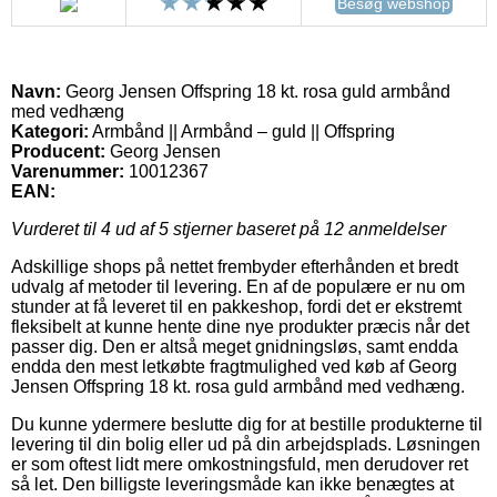
Besøg webshop
Navn:
Georg Jensen Offspring 18 kt. rosa guld armbånd
med vedhæng
Kategori:
Armbånd || Armbånd – guld || Offspring
Producent:
Georg Jensen
Varenummer:
10012367
EAN:
Vurderet til
4
ud af 5 stjerner baseret på
12
anmeldelser
Adskillige shops på nettet frembyder efterhånden et bredt
udvalg af metoder til levering. En af de populære er nu om
stunder at få leveret til en pakkeshop, fordi det er ekstremt
fleksibelt at kunne hente dine nye produkter præcis når det
passer dig. Den er altså meget gnidningsløs, samt endda
endda den mest letkøbte fragtmulighed ved køb af Georg
Jensen Offspring 18 kt. rosa guld armbånd med vedhæng.
Du kunne ydermere beslutte dig for at bestille produkterne til
levering til din bolig eller ud på din arbejdsplads. Løsningen
er som oftest lidt mere omkostningsfuld, men derudover ret
så let. Den billigste leveringsmåde kan ikke benægtes at