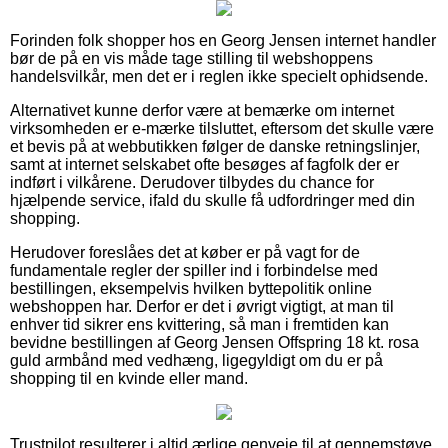
Forinden folk shopper hos en Georg Jensen internet handler
bør de på en vis måde tage stilling til webshoppens
handelsvilkår, men det er i reglen ikke specielt ophidsende.
Alternativet kunne derfor være at bemærke om internet
virksomheden er e-mærke tilsluttet, eftersom det skulle være
et bevis på at webbutikken følger de danske retningslinjer,
samt at internet selskabet ofte besøges af fagfolk der er
indført i vilkårene. Derudover tilbydes du chance for
hjælpende service, ifald du skulle få udfordringer med din
shopping.
Herudover foreslåes det at køber er på vagt for de
fundamentale regler der spiller ind i forbindelse med
bestillingen, eksempelvis hvilken byttepolitik online
webshoppen har. Derfor er det i øvrigt vigtigt, at man til
enhver tid sikrer ens kvittering, så man i fremtiden kan
bevidne bestillingen af Georg Jensen Offspring 18 kt. rosa
guld armbånd med vedhæng, ligegyldigt om du er på
shopping til en kvinde eller mand.
Trustpilot resulterer i altid ærlige genveje til at gennemstøve