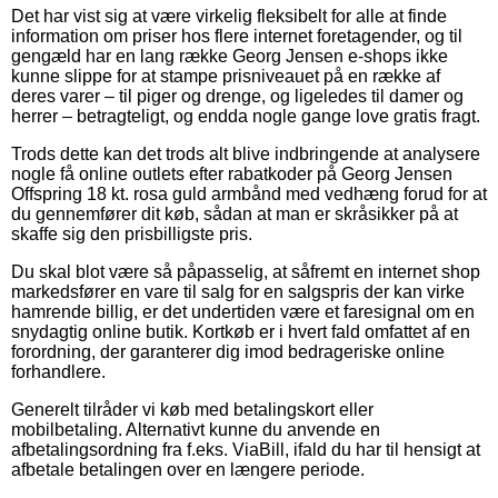
Det har vist sig at være virkelig fleksibelt for alle at finde
information om priser hos flere internet foretagender, og til
gengæld har en lang række Georg Jensen e-shops ikke
kunne slippe for at stampe prisniveauet på en række af
deres varer – til piger og drenge, og ligeledes til damer og
herrer – betragteligt, og endda nogle gange love gratis fragt.
Trods dette kan det trods alt blive indbringende at analysere
nogle få online outlets efter rabatkoder på Georg Jensen
Offspring 18 kt. rosa guld armbånd med vedhæng forud for at
du gennemfører dit køb, sådan at man er skråsikker på at
skaffe sig den prisbilligste pris.
Du skal blot være så påpasselig, at såfremt en internet shop
markedsfører en vare til salg for en salgspris der kan virke
hamrende billig, er det undertiden være et faresignal om en
snydagtig online butik. Kortkøb er i hvert fald omfattet af en
forordning, der garanterer dig imod bedrageriske online
forhandlere.
Generelt tilråder vi køb med betalingskort eller
mobilbetaling. Alternativt kunne du anvende en
afbetalingsordning fra f.eks. ViaBill, ifald du har til hensigt at
afbetale betalingen over en længere periode.