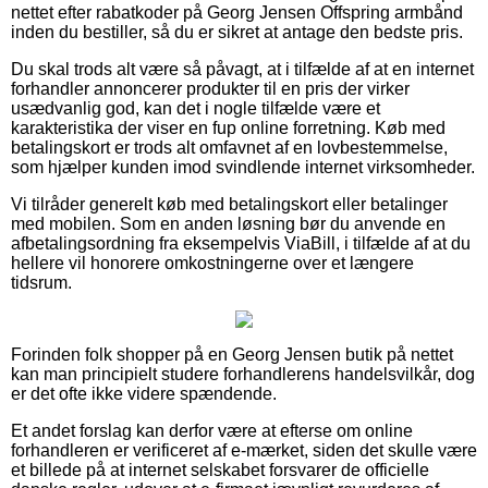
nettet efter rabatkoder på Georg Jensen Offspring armbånd
inden du bestiller, så du er sikret at antage den bedste pris.
Du skal trods alt være så påvagt, at i tilfælde af at en internet
forhandler annoncerer produkter til en pris der virker
usædvanlig god, kan det i nogle tilfælde være et
karakteristika der viser en fup online forretning. Køb med
betalingskort er trods alt omfavnet af en lovbestemmelse,
som hjælper kunden imod svindlende internet virksomheder.
Vi tilråder generelt køb med betalingskort eller betalinger
med mobilen. Som en anden løsning bør du anvende en
afbetalingsordning fra eksempelvis ViaBill, i tilfælde af at du
hellere vil honorere omkostningerne over et længere
tidsrum.
Forinden folk shopper på en Georg Jensen butik på nettet
kan man principielt studere forhandlerens handelsvilkår, dog
er det ofte ikke videre spændende.
Et andet forslag kan derfor være at efterse om online
forhandleren er verificeret af e-mærket, siden det skulle være
et billede på at internet selskabet forsvarer de officielle