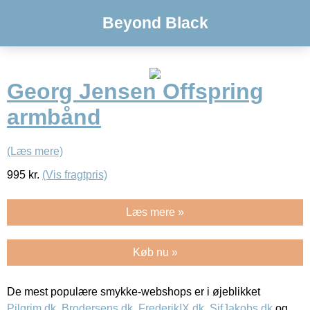
Beyond Black
Georg Jensen Offspring
armbånd
(Læs mere)
995
kr.
(Vis fragtpris)
Læs mere »
Køb nu »
De mest populære smykke-webshops er i øjeblikket
Pilgrim.dk
,
Brodersens.dk
,
FrederikIX.dk
,
SifJakobs.dk
og