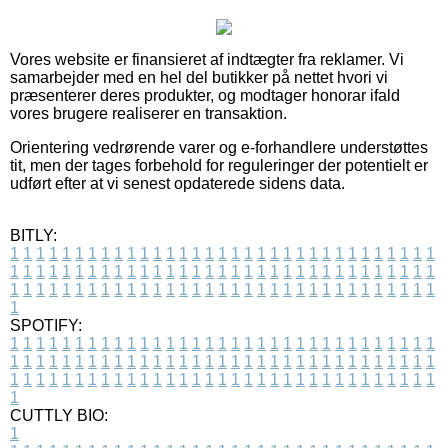
Vores website er finansieret af indtægter fra reklamer. Vi
samarbejder med en hel del butikker på nettet hvori vi
præsenterer deres produkter, og modtager honorar ifald
vores brugere realiserer en transaktion.
Orientering vedrørende varer og e-forhandlere understøttes
tit, men der tages forbehold for reguleringer der potentielt er
udført efter at vi senest opdaterede sidens data.
BITLY:
1
1
1
1
1
1
1
1
1
1
1
1
1
1
1
1
1
1
1
1
1
1
1
1
1
1
1
1
1
1
1
1
1
1
1
1
1
1
1
1
1
1
1
1
1
1
1
1
1
1
1
1
1
1
1
1
1
1
1
1
1
1
1
1
1
1
1
1
1
1
1
1
1
1
1
1
1
1
1
1
1
1
1
1
1
1
1
1
1
1
1
1
1
1
1
1
1
1
1
1
SPOTIFY:
1
1
1
1
1
1
1
1
1
1
1
1
1
1
1
1
1
1
1
1
1
1
1
1
1
1
1
1
1
1
1
1
1
1
1
1
1
1
1
1
1
1
1
1
1
1
1
1
1
1
1
1
1
1
1
1
1
1
1
1
1
1
1
1
1
1
1
1
1
1
1
1
1
1
1
1
1
1
1
1
1
1
1
1
1
1
1
1
1
1
1
1
1
1
1
1
1
1
1
1
CUTTLY BIO:
1