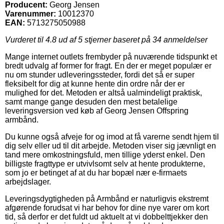
Producent:
Georg Jensen
Varenummer:
10012370
EAN:
5713275050988
Vurderet til
4.8
ud af 5 stjerner baseret på
34
anmeldelser
Mange internet outlets frembyder på nuværende tidspunkt et
bredt udvalg af former for fragt. En der er meget populær er
nu om stunder udleveringssteder, fordi det så er super
fleksibelt for dig at kunne hente din ordre når der er
mulighed for det. Metoden er altså ualmindeligt praktisk,
samt mange gange desuden den mest betalelige
leveringsversion ved køb af Georg Jensen Offspring
armbånd.
Du kunne også afveje for og imod at få varerne sendt hjem til
dig selv eller ud til dit arbejde. Metoden viser sig jævnligt en
tand mere omkostningsfuld, men tillige yderst enkel. Den
billigste fragttype er utvivlsomt selv at hente produkterne,
som jo er betinget af at du har bopæl nær e-firmaets
arbejdslager.
Leveringsdygtigheden på Armbånd er naturligvis ekstremt
afgørende forudsat vi har behov for dine nye varer om kort
tid, så derfor er det fuldt ud aktuelt at vi dobbelttjekker den