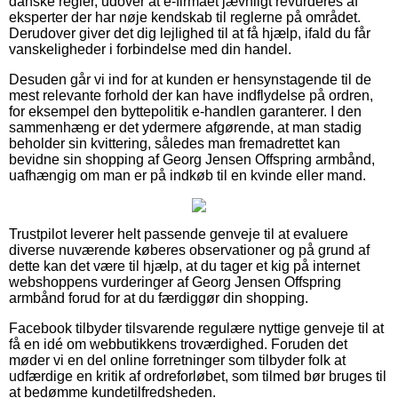
danske regler, udover at e-firmaet jævnligt revurderes af
eksperter der har nøje kendskab til reglerne på området.
Derudover giver det dig lejlighed til at få hjælp, ifald du får
vanskeligheder i forbindelse med din handel.
Desuden går vi ind for at kunden er hensynstagende til de
mest relevante forhold der kan have indflydelse på ordren,
for eksempel den byttepolitik e-handlen garanterer. I den
sammenhæng er det ydermere afgørende, at man stadig
beholder sin kvittering, således man fremadrettet kan
bevidne sin shopping af Georg Jensen Offspring armbånd,
uafhængig om man er på indkøb til en kvinde eller mand.
Trustpilot leverer helt passende genveje til at evaluere
diverse nuværende køberes observationer og på grund af
dette kan det være til hjælp, at du tager et kig på internet
webshoppens vurderinger af Georg Jensen Offspring
armbånd forud for at du færdiggør din shopping.
Facebook tilbyder tilsvarende regulære nyttige genveje til at
få en idé om webbutikkens troværdighed. Foruden det
møder vi en del online forretninger som tilbyder folk at
udfærdige en kritik af ordreforløbet, som tilmed bør bruges til
at bedømme kundetilfredsheden.