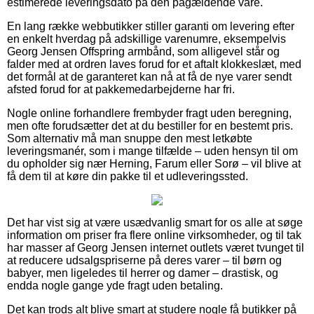
estimerede leveringsdato på den pågældende vare.
En lang række webbutikker stiller garanti om levering efter
en enkelt hverdag på adskillige varenumre, eksempelvis
Georg Jensen Offspring armbånd, som alligevel står og
falder med at ordren laves forud for et aftalt klokkeslæt, med
det formål at de garanteret kan nå at få de nye varer sendt
afsted forud for at pakkemedarbejderne har fri.
Nogle online forhandlere frembyder fragt uden beregning,
men ofte forudsætter det at du bestiller for en bestemt pris.
Som alternativ må man snuppe den mest letkøbte
leveringsmanér, som i mange tilfælde – uden hensyn til om
du opholder sig nær Herning, Farum eller Sorø – vil blive at
få dem til at køre din pakke til et udleveringssted.
Det har vist sig at være usædvanlig smart for os alle at søge
information om priser fra flere online virksomheder, og til tak
har masser af Georg Jensen internet outlets været tvunget til
at reducere udsalgspriserne på deres varer – til børn og
babyer, men ligeledes til herrer og damer – drastisk, og
endda nogle gange yde fragt uden betaling.
Det kan trods alt blive smart at studere nogle få butikker på