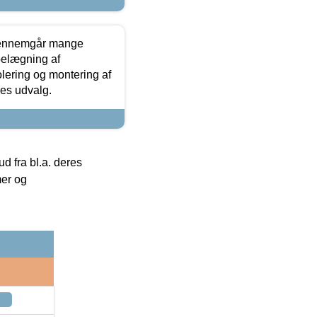
gennemgår mange
 belægning af
olering og montering af
res udvalg.
 fra bl.a. deres
mer og