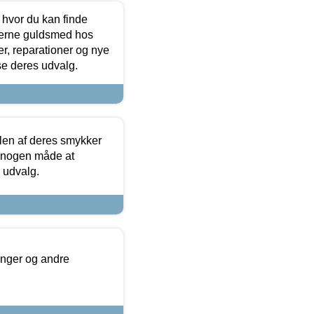
 hvor du kan finde
terne guldsmed hos
r, reparationer og nye
se deres udvalg.
len af deres smykker
å nogen måde at
s udvalg.
inger og andre