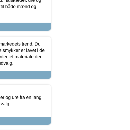
, halskæder, ure og
r til både mænd og
markedets trend. Du
e smykker er lavet i de
ter, et materiale der
udvalg.
 og ure fra en lang
dvalg.