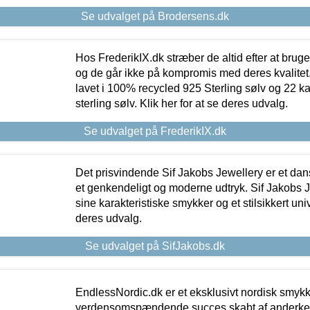
Se udvalget på Brodersens.dk
Hos FrederikIX.dk stræber de altid efter at bruge
og de går ikke på kompromis med deres kvalitet.
lavet i 100% recycled 925 Sterling sølv og 22 k
sterling sølv. Klik her for at se deres udvalg.
Se udvalget på FrederikIX.dk
Det prisvindende Sif Jakobs Jewellery er et 
et genkendeligt og moderne udtryk. Sif Jakobs J
sine karakteristiske smykker og et stilsikkert univ
deres udvalg.
Se udvalget på SifJakobs.dk
EndlessNordic.dk er et eksklusivt nordisk smy
verdensomspændende succes skabt af anderke