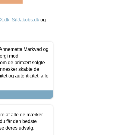
IX.dk
,
SifJakobs.dk
og
- Annemette Markvad og
ergi mod
som de primært solgte
mennesker skabte de
et og autenticitet; alle
.
re af alle de mærker
 du får den bedste
 se deres udvalg.