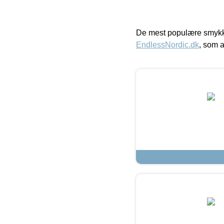
De mest populære smykk
EndlessNordic.dk
, som a