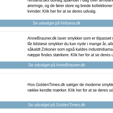
Nirbana.dks udvalg spænder i dag over armbånd
øreringe, og de fører store og brede kollektione
kvinder. Klik her for at se deres udvalg.
Se udvalget på Nirbana.dk
AnneBrauner.dk laver smykker som er tilpasset 
får tidsløse smykker du kan nyde i mange år, all
såkaldt Zirkoner som også kaldes industridiaman
næppe findes stærkere. Klik her for at se deres 
Se udvalget på AnneBrauner.dk
Hos GoldenTimes.dk sælger de moderne smykker
række kendte mærker. Klik her for at se deres u
Se udvalget på GoldenTimes.dk