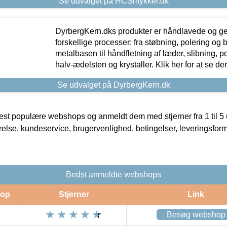
Se udvalget på HCSmykker.dk
DyrbergKern.dks produkter er håndlavede og 
forskellige processer: fra støbning, polering og
metalbasen til håndfletning af læder, slibning, p
halv-ædelsten og krystaller. Klik her for at se de
Se udvalget på DyrbergKern.dk
t populære webshops og anmeldt dem med stjerner fra 1 til 5 ud
rrelse, kundeservice, brugervenlighed, betingelser, leveringsfor
Bedst anmeldte webshops
op
Stjerner
Link
Besøg webshop