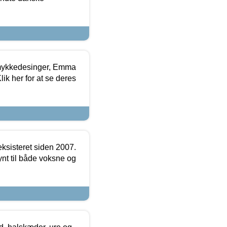
mykkedesinger, Emma
ik her for at se deres
ksisteret siden 2007.
nt til både voksne og