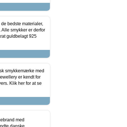
 de bedste materialer,
 Alle smykker er derfor
arat guldbelagt 925
dansk smykkemærke med
ewellery er kendt for
ers. Klik her for at se
kkebrand med
ndte danske