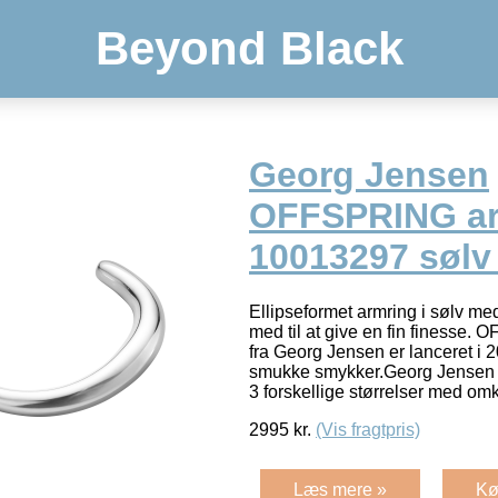
Beyond Black
Georg Jensen
OFFSPRING ar
10013297 sølv
Ellipseformet armring i sølv me
med til at give en fin finesse.
fra Georg Jensen er lanceret i
smukke smykker.Georg Jensen O
3 forskellige størrelser med o
2995
kr.
(Vis fragtpris)
Læs mere »
Kø