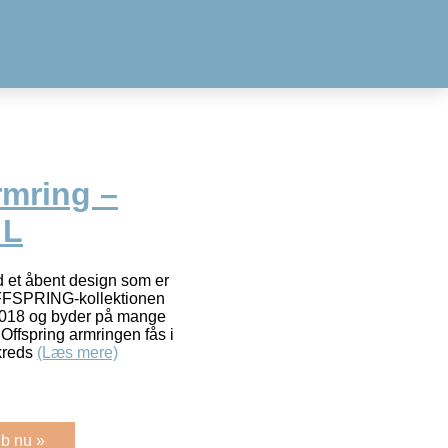
mring –
 L
d et åbent design som er
 OFFSPRING-kollektionen
 2018 og byder på mange
ffspring armringen fås i
mkreds
(Læs mere)
b nu »