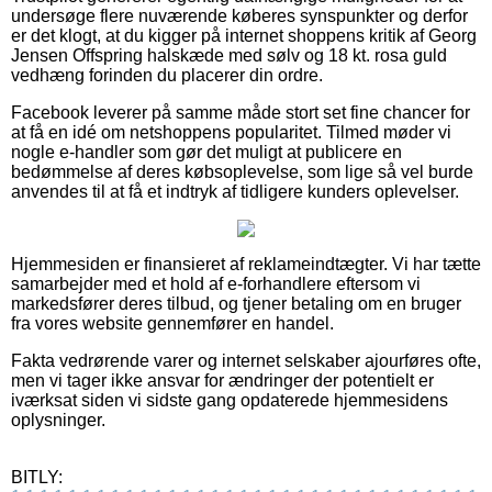
undersøge flere nuværende køberes synspunkter og derfor
er det klogt, at du kigger på internet shoppens kritik af Georg
Jensen Offspring halskæde med sølv og 18 kt. rosa guld
vedhæng forinden du placerer din ordre.
Facebook leverer på samme måde stort set fine chancer for
at få en idé om netshoppens popularitet. Tilmed møder vi
nogle e-handler som gør det muligt at publicere en
bedømmelse af deres købsoplevelse, som lige så vel burde
anvendes til at få et indtryk af tidligere kunders oplevelser.
Hjemmesiden er finansieret af reklameindtægter. Vi har tætte
samarbejder med et hold af e-forhandlere eftersom vi
markedsfører deres tilbud, og tjener betaling om en bruger
fra vores website gennemfører en handel.
Fakta vedrørende varer og internet selskaber ajourføres ofte,
men vi tager ikke ansvar for ændringer der potentielt er
iværksat siden vi sidste gang opdaterede hjemmesidens
oplysninger.
BITLY: