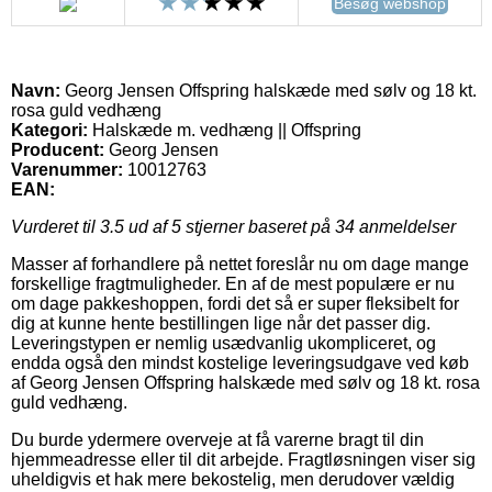
Besøg webshop
Navn:
Georg Jensen Offspring halskæde med sølv og 18 kt.
rosa guld vedhæng
Kategori:
Halskæde m. vedhæng || Offspring
Producent:
Georg Jensen
Varenummer:
10012763
EAN:
Vurderet til
3.5
ud af 5 stjerner baseret på
34
anmeldelser
Masser af forhandlere på nettet foreslår nu om dage mange
forskellige fragtmuligheder. En af de mest populære er nu
om dage pakkeshoppen, fordi det så er super fleksibelt for
dig at kunne hente bestillingen lige når det passer dig.
Leveringstypen er nemlig usædvanlig ukompliceret, og
endda også den mindst kostelige leveringsudgave ved køb
af Georg Jensen Offspring halskæde med sølv og 18 kt. rosa
guld vedhæng.
Du burde ydermere overveje at få varerne bragt til din
hjemmeadresse eller til dit arbejde. Fragtløsningen viser sig
uheldigvis et hak mere bekostelig, men derudover vældig