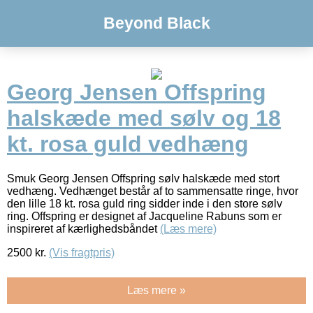
Beyond Black
Georg Jensen Offspring
halskæde med sølv og 18
kt. rosa guld vedhæng
Smuk Georg Jensen Offspring sølv halskæde med stort
vedhæng. Vedhænget består af to sammensatte ringe, hvor
den lille 18 kt. rosa guld ring sidder inde i den store sølv
ring. Offspring er designet af Jacqueline Rabuns som er
inspireret af kærlighedsbåndet
(Læs mere)
2500
kr.
(Vis fragtpris)
Læs mere »