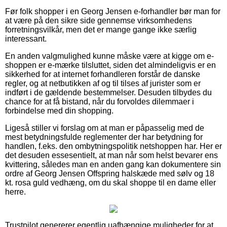
Før folk shopper i en Georg Jensen e-forhandler bør man for
at være på den sikre side gennemse virksomhedens
forretningsvilkår, men det er mange gange ikke særlig
interessant.
En anden valgmulighed kunne måske være at kigge om e-
shoppen er e-mærke tilsluttet, siden det almindeligvis er en
sikkerhed for at internet forhandleren forstår de danske
regler, og at netbutikken af og til tilses af jurister som er
indført i de gældende bestemmelser. Desuden tilbydes du
chance for at få bistand, når du forvoldes dilemmaer i
forbindelse med din shopping.
Ligeså stiller vi forslag om at man er påpasselig med de
mest betydningsfulde reglementer der har betydning for
handlen, f.eks. den ombytningspolitik netshoppen har. Her er
det desuden essesentielt, at man når som helst bevarer ens
kvittering, således man en anden gang kan dokumentere sin
ordre af Georg Jensen Offspring halskæde med sølv og 18
kt. rosa guld vedhæng, om du skal shoppe til en dame eller
herre.
Trustpilot genererer egentlig uafhængige muligheder for at