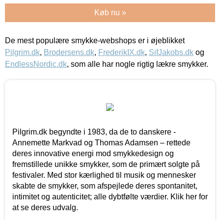
Køb nu »
De mest populære smykke-webshops er i øjeblikket
Pilgrim.dk
,
Brodersens.dk
,
FrederikIX.dk
,
SifJakobs.dk
og
EndlessNordic.dk
, som alle har nogle rigtig lækre smykker.
Pilgrim.dk begyndte i 1983, da de to danskere -
Annemette Markvad og Thomas Adamsen – rettede
deres innovative energi mod smykkedesign og
fremstillede unikke smykker, som de primært solgte på
festivaler. Med stor kærlighed til musik og mennesker
skabte de smykker, som afspejlede deres spontanitet,
intimitet og autenticitet; alle dybtfølte værdier. Klik her for
at se deres udvalg.