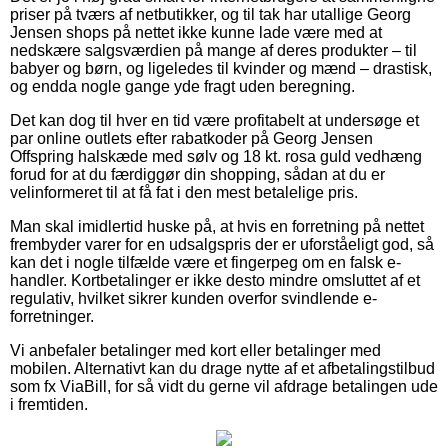
priser på tværs af netbutikker, og til tak har utallige Georg
Jensen shops på nettet ikke kunne lade være med at
nedskære salgsværdien på mange af deres produkter – til
babyer og børn, og ligeledes til kvinder og mænd – drastisk,
og endda nogle gange yde fragt uden beregning.
Det kan dog til hver en tid være profitabelt at undersøge et
par online outlets efter rabatkoder på Georg Jensen
Offspring halskæde med sølv og 18 kt. rosa guld vedhæng
forud for at du færdiggør din shopping, sådan at du er
velinformeret til at få fat i den mest betalelige pris.
Man skal imidlertid huske på, at hvis en forretning på nettet
frembyder varer for en udsalgspris der er uforståeligt god, så
kan det i nogle tilfælde være et fingerpeg om en falsk e-
handler. Kortbetalinger er ikke desto mindre omsluttet af et
regulativ, hvilket sikrer kunden overfor svindlende e-
forretninger.
Vi anbefaler betalinger med kort eller betalinger med
mobilen. Alternativt kan du drage nytte af et afbetalingstilbud
som fx ViaBill, for så vidt du gerne vil afdrage betalingen ude
i fremtiden.