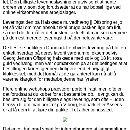
let. Den billigste leveringsløsning er utvivlsomt at hente
ordren selv, som dog forudsætter at du har bopæl lige ved
online virksomhedens arbejdslager.
Leveringstiden på Halskæde m. vedhæng || Offspring er jo
ret så vital om man absolut skal bruge pakken lige om lidt,
så med det formål er det bestemt aktuelt at man ser nærmere
på den estimerede leveringstid på den relevante vare.
De fleste e-butikker i Danmark frembyder levering på blot en
enkelt hverdag på deres favorit varenumre, eksempelvis
Georg Jensen Offspring halskæde med sølv og 18 kt. rosa
guld vedhæng, men vær opmærksom på at det betinges af at
bestillingen køres igennem tidligere end et nøjagtigt
klokkeslæt, med det formål at de garanteret kan nå at få
varerne klargjort før medarbejderne har fyraften.
Flere online webshops præsterer portofri fragt, men ofte er
det forudsat at du køber for et bestemt beløb. I øvrigt kan du
beslutte sig for den billigste slags levering, som ofte – uden
hensyn til om man bor tæt på Viborg, Holbæk eller Assens –
er at få dem til at køre din pakke til et afhentningssted.
Det er jo i høj grad smart for internetbrugere at sammenligne