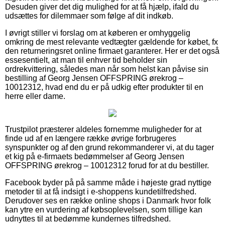
Desuden giver det dig mulighed for at få hjælp, ifald du
udsættes for dilemmaer som følge af dit indkøb.
I øvrigt stiller vi forslag om at køberen er omhyggelig
omkring de mest relevante vedtægter gældende for købet, fx
den returneringsret online firmaet garanterer. Her er det også
essesentielt, at man til enhver tid beholder sin
ordrekvittering, således man når som helst kan påvise sin
bestilling af Georg Jensen OFFSPRING ørekrog –
10012312, hvad end du er på udkig efter produkter til en
herre eller dame.
Trustpilot præsterer aldeles fornemme muligheder for at
finde ud af en længere række øvrige forbrugeres
synspunkter og af den grund rekommanderer vi, at du tager
et kig på e-firmaets bedømmelser af Georg Jensen
OFFSPRING ørekrog – 10012312 forud for at du bestiller.
Facebook byder på på samme måde i højeste grad nyttige
metoder til at få indsigt i e-shoppens kundetilfredshed.
Derudover ses en række online shops i Danmark hvor folk
kan ytre en vurdering af købsoplevelsen, som tillige kan
udnyttes til at bedømme kundernes tilfredshed.