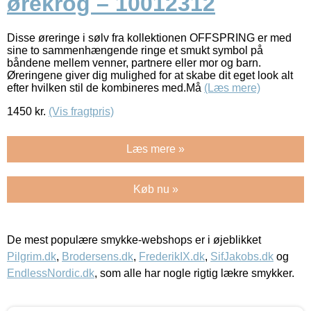
ørekrog – 10012312
Disse øreringe i sølv fra kollektionen OFFSPRING er med
sine to sammenhængende ringe et smukt symbol på
båndene mellem venner, partnere eller mor og barn.
Øreringene giver dig mulighed for at skabe dit eget look alt
efter hvilken stil de kombineres med.Må
(Læs mere)
1450
kr.
(Vis fragtpris)
Læs mere »
Køb nu »
De mest populære smykke-webshops er i øjeblikket
Pilgrim.dk
,
Brodersens.dk
,
FrederikIX.dk
,
SifJakobs.dk
og
EndlessNordic.dk
, som alle har nogle rigtig lækre smykker.