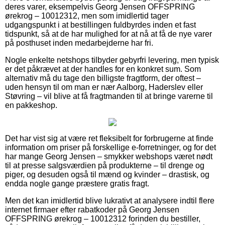
deres varer, eksempelvis Georg Jensen OFFSPRING
ørekrog – 10012312, men som imidlertid tager
udgangspunkt i at bestillingen fuldbyrdes inden et fast
tidspunkt, så at de har mulighed for at nå at få de nye varer
på posthuset inden medarbejderne har fri.
Nogle enkelte netshops tilbyder gebyrfri levering, men typisk
er det påkrævet at der handles for en konkret sum. Som
alternativ må du tage den billigste fragtform, der oftest –
uden hensyn til om man er nær Aalborg, Haderslev eller
Støvring – vil blive at få fragtmanden til at bringe varerne til
en pakkeshop.
Det har vist sig at være ret fleksibelt for forbrugerne at finde
information om priser på forskellige e-forretninger, og for det
har mange Georg Jensen – smykker webshops været nødt
til at presse salgsværdien på produkterne – til drenge og
piger, og desuden også til mænd og kvinder – drastisk, og
endda nogle gange præstere gratis fragt.
Men det kan imidlertid blive lukrativt at analysere indtil flere
internet firmaer efter rabatkoder på Georg Jensen
OFFSPRING ørekrog – 10012312 forinden du bestiller,