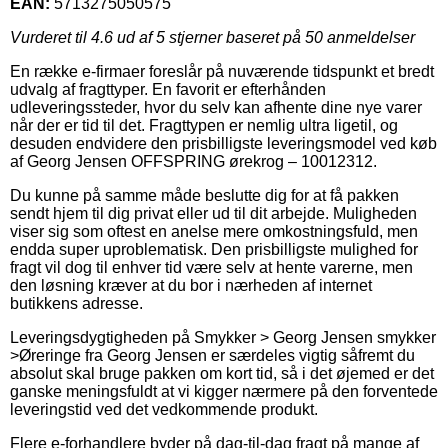
EAN:
5713275050575
Vurderet til
4.6
ud af 5 stjerner baseret på
50
anmeldelser
En række e-firmaer foreslår på nuværende tidspunkt et bredt
udvalg af fragttyper. En favorit er efterhånden
udleveringssteder, hvor du selv kan afhente dine nye varer
når der er tid til det. Fragttypen er nemlig ultra ligetil, og
desuden endvidere den prisbilligste leveringsmodel ved køb
af Georg Jensen OFFSPRING ørekrog – 10012312.
Du kunne på samme måde beslutte dig for at få pakken
sendt hjem til dig privat eller ud til dit arbejde. Muligheden
viser sig som oftest en anelse mere omkostningsfuld, men
endda super uproblematisk. Den prisbilligste mulighed for
fragt vil dog til enhver tid være selv at hente varerne, men
den løsning kræver at du bor i nærheden af internet
butikkens adresse.
Leveringsdygtigheden på Smykker > Georg Jensen smykker
>Øreringe fra Georg Jensen er særdeles vigtig såfremt du
absolut skal bruge pakken om kort tid, så i det øjemed er det
ganske meningsfuldt at vi kigger nærmere på den forventede
leveringstid ved det vedkommende produkt.
Flere e-forhandlere byder på dag-til-dag fragt på mange af