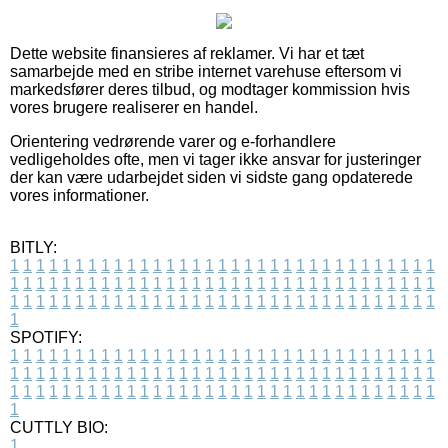
Dette website finansieres af reklamer. Vi har et tæt
samarbejde med en stribe internet varehuse eftersom vi
markedsfører deres tilbud, og modtager kommission hvis
vores brugere realiserer en handel.
Orientering vedrørende varer og e-forhandlere
vedligeholdes ofte, men vi tager ikke ansvar for justeringer
der kan være udarbejdet siden vi sidste gang opdaterede
vores informationer.
BITLY:
1
1
1
1
1
1
1
1
1
1
1
1
1
1
1
1
1
1
1
1
1
1
1
1
1
1
1
1
1
1
1
1
1
1
1
1
1
1
1
1
1
1
1
1
1
1
1
1
1
1
1
1
1
1
1
1
1
1
1
1
1
1
1
1
1
1
1
1
1
1
1
1
1
1
1
1
1
1
1
1
1
1
1
1
1
1
1
1
1
1
1
1
1
1
1
1
1
1
1
1
SPOTIFY:
1
1
1
1
1
1
1
1
1
1
1
1
1
1
1
1
1
1
1
1
1
1
1
1
1
1
1
1
1
1
1
1
1
1
1
1
1
1
1
1
1
1
1
1
1
1
1
1
1
1
1
1
1
1
1
1
1
1
1
1
1
1
1
1
1
1
1
1
1
1
1
1
1
1
1
1
1
1
1
1
1
1
1
1
1
1
1
1
1
1
1
1
1
1
1
1
1
1
1
1
CUTTLY BIO:
1