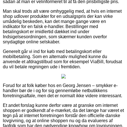
sådan at man er velinformeret til at få den prisbilligste pris.
Man skal trods alt være omhyggelig med, at hvis en internet
shop udlover produkter for en udsalgspris der kan virke
umådelig beskeden, kan det mange gange være en
indikator for en falsk e-handler. Bestillinger med
betalingskort er imidlertid dækket ind under
Indsigelsesordningen, som skærmer kunden overfor
snydagtige online selskaber.
Generelt går vi ind for køb med betalingskort eller
mobilbetaling. Som en alternativ mulighed kunne du
anvende et afdragstilbud som for eksempel ViaBill, forudsat
du vil betale regningen ude i fremtiden.
Forud for at folk køber hos en Georg Jensen – smykker e-
handler bør de i og for sig gennemløbe netbutikkens
forretningsaftale, men det er normalt ikke videre interessant.
Et andet forslag kunne derfor være at granske om internet
shoppen er godkendt af e-mærket, da det længe har været et
tegn på at internet forretningen forstår den officielle danske
lovgivning, og at online shoppen nu og da evalueres af
fagfolk som har den nødvendige knowhow om lovgivningen.