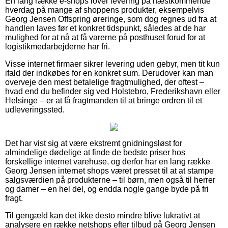
En lang række e-shops lover levering på næstkommende
hverdag på mange af shoppens produkter, eksempelvis
Georg Jensen Offspring øreringe, som dog regnes ud fra at
handlen laves før et konkret tidspunkt, således at de har
mulighed for at nå at få varerne på posthuset forud for at
logistikmedarbejderne har fri.
Visse internet firmaer sikrer levering uden gebyr, men tit kun
ifald der indkøbes for en konkret sum. Derudover kan man
overveje den mest betalelige fragtmulighed, der oftest –
hvad end du befinder sig ved Holstebro, Frederikshavn eller
Helsinge – er at få fragtmanden til at bringe ordren til et
udleveringssted.
Det har vist sig at være ekstremt gnidningsløst for
almindelige dødelige at finde de bedste priser hos
forskellige internet varehuse, og derfor har en lang række
Georg Jensen internet shops været presset til at at stampe
salgsværdien på produkterne – til børn, men også til herrer
og damer – en hel del, og endda nogle gange byde på fri
fragt.
Til gengæld kan det ikke desto mindre blive lukrativt at
analysere en række netshops efter tilbud på Georg Jensen