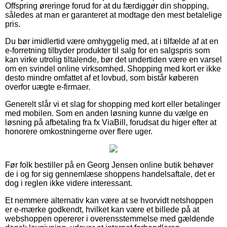
Offspring øreringe forud for at du færdiggør din shopping,
således at man er garanteret at modtage den mest betalelige
pris.
Du bør imidlertid være omhyggelig med, at i tilfælde af at en
e-forretning tilbyder produkter til salg for en salgspris som
kan virke utrolig tiltalende, bør det undertiden være en varsel
om en svindel online virksomhed. Shopping med kort er ikke
desto mindre omfattet af et lovbud, som bistår køberen
overfor uægte e-firmaer.
Generelt slår vi et slag for shopping med kort eller betalinger
med mobilen. Som en anden løsning kunne du vælge en
løsning på afbetaling fra fx ViaBill, forudsat du higer efter at
honorere omkostningerne over flere uger.
Før folk bestiller på en Georg Jensen online butik behøver
de i og for sig gennemlæse shoppens handelsaftale, det er
dog i reglen ikke videre interessant.
Et nemmere alternativ kan være at se hvorvidt netshoppen
er e-mærke godkendt, hvilket kan være et billede på at
webshoppen opererer i overensstemmelse med gældende