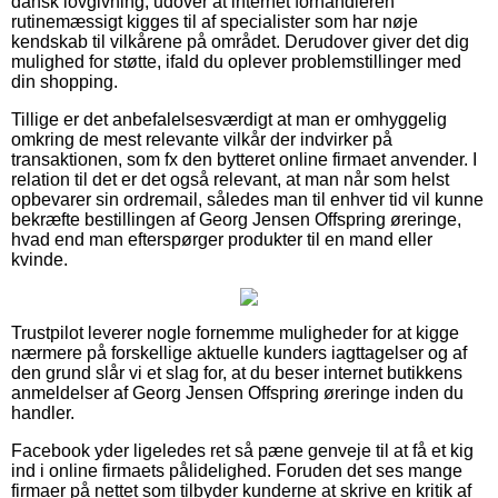
dansk lovgivning, udover at internet forhandleren
rutinemæssigt kigges til af specialister som har nøje
kendskab til vilkårene på området. Derudover giver det dig
mulighed for støtte, ifald du oplever problemstillinger med
din shopping.
Tillige er det anbefalelsesværdigt at man er omhyggelig
omkring de mest relevante vilkår der indvirker på
transaktionen, som fx den bytteret online firmaet anvender. I
relation til det er det også relevant, at man når som helst
opbevarer sin ordremail, således man til enhver tid vil kunne
bekræfte bestillingen af Georg Jensen Offspring øreringe,
hvad end man efterspørger produkter til en mand eller
kvinde.
Trustpilot leverer nogle fornemme muligheder for at kigge
nærmere på forskellige aktuelle kunders iagttagelser og af
den grund slår vi et slag for, at du beser internet butikkens
anmeldelser af Georg Jensen Offspring øreringe inden du
handler.
Facebook yder ligeledes ret så pæne genveje til at få et kig
ind i online firmaets pålidelighed. Foruden det ses mange
firmaer på nettet som tilbyder kunderne at skrive en kritik af