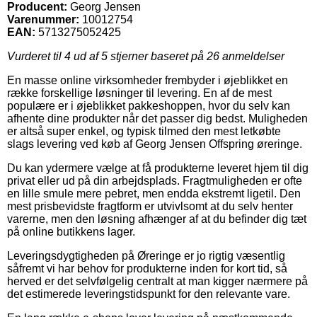
Producent:
Georg Jensen
Varenummer:
10012754
EAN:
5713275052425
Vurderet til
4
ud af 5 stjerner baseret på
26
anmeldelser
En masse online virksomheder frembyder i øjeblikket en
række forskellige løsninger til levering. En af de mest
populære er i øjeblikket pakkeshoppen, hvor du selv kan
afhente dine produkter når det passer dig bedst. Muligheden
er altså super enkel, og typisk tilmed den mest letkøbte
slags levering ved køb af Georg Jensen Offspring øreringe.
Du kan ydermere vælge at få produkterne leveret hjem til dig
privat eller ud på din arbejdsplads. Fragtmuligheden er ofte
en lille smule mere pebret, men endda ekstremt ligetil. Den
mest prisbevidste fragtform er utvivlsomt at du selv henter
varerne, men den løsning afhænger af at du befinder dig tæt
på online butikkens lager.
Leveringsdygtigheden på Øreringe er jo rigtig væsentlig
såfremt vi har behov for produkterne inden for kort tid, så
herved er det selvfølgelig centralt at man kigger nærmere på
det estimerede leveringstidspunkt for den relevante vare.