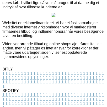
deres køb, hvilket lige så vel må bruges til at danne dig et
indtryk af hvor tilfredse kunderne er.
Websitet er reklamefinansieret. Vi har et fast samarbejde
med diverse internet virksomheder hvor vi markedsfører
firmaernes tilbud, og indtjener honorar når vores besøgende
laver en bestilling.
Viden vedrørende tilbud og online shops ajourføres fra tid til
anden, men vi påtager os intet ansvar for korrektioner der
måtte være udarbejdet siden vi senest opdaterede
hjemmesidens oplysninger.
BITLY:
1
1
1
1
1
1
1
1
1
1
1
1
1
1
1
1
1
1
1
1
1
1
1
1
1
1
1
1
1
1
1
1
1
1
1
1
1
1
1
1
1
1
1
1
1
1
1
1
1
1
1
1
1
1
1
1
1
1
1
1
1
1
1
1
1
1
1
1
1
1
1
1
1
1
1
1
1
1
1
1
1
1
1
1
1
1
1
1
1
1
1
1
1
1
1
1
1
1
1
1
SPOTIFY:
1
1
1
1
1
1
1
1
1
1
1
1
1
1
1
1
1
1
1
1
1
1
1
1
1
1
1
1
1
1
1
1
1
1
1
1
1
1
1
1
1
1
1
1
1
1
1
1
1
1
1
1
1
1
1
1
1
1
1
1
1
1
1
1
1
1
1
1
1
1
1
1
1
1
1
1
1
1
1
1
1
1
1
1
1
1
1
1
1
1
1
1
1
1
1
1
1
1
1