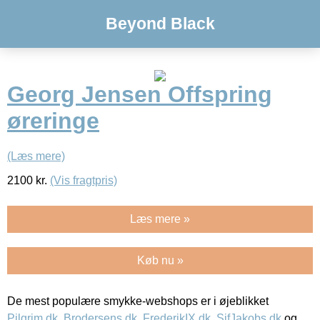
Beyond Black
Georg Jensen Offspring
øreringe
(Læs mere)
2100
kr.
(Vis fragtpris)
Læs mere »
Køb nu »
De mest populære smykke-webshops er i øjeblikket
Pilgrim.dk
,
Brodersens.dk
,
FrederikIX.dk
,
SifJakobs.dk
og