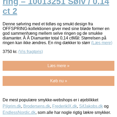
ring – 10013251 Sølv / 0.14
ct 2
Denne sølvring med et tidløs og smukt design fra
OFFSPRING-kollektionen giver med sine bløde former en
god sammenhæng mellem selve ringen og de smukke
diamanter. Â Â Diamanter total 0,14 ctMål: Størrelsen på
ringen kan ikke ændres. En ring dækker to størr
(Læs mere)
3750
kr.
(Vis fragtpris)
Læs mere »
Køb nu »
De mest populære smykke-webshops er i øjeblikket
Pilgrim.dk
,
Brodersens.dk
,
FrederikIX.dk
,
SifJakobs.dk
og
EndlessNordic.dk
, som alle har nogle rigtig lækre smykker.