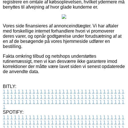
registrere en omtale af købsoplevelsen, hvilket ydermere må
benyttes til afvejning af hvor glade kunderne er.
Vores side finansieres af annonceindtægter. Vi har aftaler
med forskellige internet forhandlere hvori vi promoverer
deres varer, og opnår godtgørelse under forudsætning af at
en af de besøgende på vores hjemmeside udfører en
bestilling.
Fakta omkring tilbud og netshops understøttes
rutinemæssigt, men vi kan desværre ikke garantere imod
korrektioner der måtte være lavet siden vi senest opdaterede
de anvendte data.
BITLY:
1
1
1
1
1
1
1
1
1
1
1
1
1
1
1
1
1
1
1
1
1
1
1
1
1
1
1
1
1
1
1
1
1
1
1
1
1
1
1
1
1
1
1
1
1
1
1
1
1
1
1
1
1
1
1
1
1
1
1
1
1
1
1
1
1
1
1
1
1
1
1
1
1
1
1
1
1
1
1
1
1
1
1
1
1
1
1
1
1
1
1
1
1
1
1
1
1
1
1
1
SPOTIFY:
1
1
1
1
1
1
1
1
1
1
1
1
1
1
1
1
1
1
1
1
1
1
1
1
1
1
1
1
1
1
1
1
1
1
1
1
1
1
1
1
1
1
1
1
1
1
1
1
1
1
1
1
1
1
1
1
1
1
1
1
1
1
1
1
1
1
1
1
1
1
1
1
1
1
1
1
1
1
1
1
1
1
1
1
1
1
1
1
1
1
1
1
1
1
1
1
1
1
1