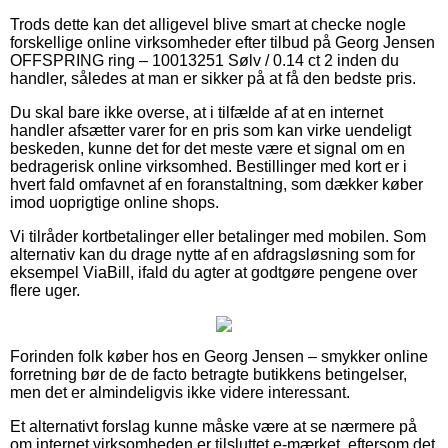
Trods dette kan det alligevel blive smart at checke nogle
forskellige online virksomheder efter tilbud på Georg Jensen
OFFSPRING ring – 10013251 Sølv / 0.14 ct 2 inden du
handler, således at man er sikker på at få den bedste pris.
Du skal bare ikke overse, at i tilfælde af at en internet
handler afsætter varer for en pris som kan virke uendeligt
beskeden, kunne det for det meste være et signal om en
bedragerisk online virksomhed. Bestillinger med kort er i
hvert fald omfavnet af en foranstaltning, som dækker køber
imod uoprigtige online shops.
Vi tilråder kortbetalinger eller betalinger med mobilen. Som
alternativ kan du drage nytte af en afdragsløsning som for
eksempel ViaBill, ifald du agter at godtgøre pengene over
flere uger.
Forinden folk køber hos en Georg Jensen – smykker online
forretning bør de de facto betragte butikkens betingelser,
men det er almindeligvis ikke videre interessant.
Et alternativt forslag kunne måske være at se nærmere på
om internet virksomheden er tilsluttet e-mærket, eftersom det