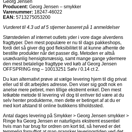
Georg Jensen
Producent:
Georg Jensen – smykker
Varenummer:
18247-46022
EAN:
5713275053200
Vurderet til
4.3
ud af 5 stjerner baseret på
1
anmeldelser
Størstedelen af internet outlets yder i vore dage alverdens
fragttyper. Den mest populære er nu til dags pakkeshops,
fordi det så giver dig god fleksibilitet til at kunne afhente de
bestilte produkter når det passer dig. Metoden er altså
usædvanlig hensigtsmæssig, samt mange gange ydermere
den mest betalelige fragttype ved køb af Georg Jensen
OFFSPRING ring – 10013251 Sølv / 0.14 ct 2.
Du kan alternativt prøve at vælge levering hjem til dig privat
eller ud til dit arbejdes adresse. Den viser sig godt nok en
anelse mere pebret, men tillige ekstremt enkel. Den mest
letkøbte metode til levering vil dog til enhver tid være at du
selv henter produkterne, men dette er betinget af at du er
med kort afstand til online butikkens tilholdssted.
Antal dages levering på Smykker > Georg Jensen smykker >
Ringe fra Georg Jensen er naturligvis ekstremt essentiel
hvis man har brug for ordren om kort tid, så herved er det
temmelig fornuftigt at man gransker leveringstiden ved det