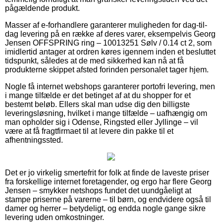
pågældende produkt.
Masser af e-forhandlere garanterer muligheden for dag-til-
dag levering på en række af deres varer, eksempelvis Georg
Jensen OFFSPRING ring – 10013251 Sølv / 0.14 ct 2, som
imidlertid antager at ordren køres igennem inden et besluttet
tidspunkt, således at de med sikkerhed kan nå at få
produkterne skippet afsted forinden personalet tager hjem.
Nogle få internet webshops garanterer portofri levering, men
i mange tilfælde er det betinget af at du shopper for et
bestemt beløb. Ellers skal man udse dig den billigste
leveringsløsning, hvilket i mange tilfælde – uafhængig om
man opholder sig i Odense, Ringsted eller Jyllinge – vil
være at få fragtfirmaet til at levere din pakke til et
afhentningssted.
Det er jo virkelig smertefrit for folk at finde de laveste priser
fra forskellige internet foretagender, og ergo har flere Georg
Jensen – smykker netshops fundet det uundgåeligt at
stampe priserne på varerne – til børn, og endvidere også til
damer og herrer – betydeligt, og endda nogle gange sikre
levering uden omkostninger.