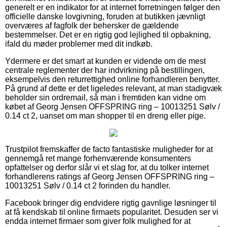
generelt er en indikator for at internet forretningen følger den
officielle danske lovgivning, foruden at butikken jævnligt
overværes af fagfolk der behersker de gældende
bestemmelser. Det er en rigtig god lejlighed til opbakning,
ifald du møder problemer med dit indkøb.
Ydermere er det smart at kunden er vidende om de mest
centrale reglementer der har indvirkning på bestillingen,
eksempelvis den returrettighed online forhandleren benytter.
På grund af dette er det ligeledes relevant, at man stadigvæk
beholder sin ordremail, så man i fremtiden kan vidne om
købet af Georg Jensen OFFSPRING ring – 10013251 Sølv /
0.14 ct 2, uanset om man shopper til en dreng eller pige.
Trustpilot fremskaffer de facto fantastiske muligheder for at
gennemgå ret mange forhenværende konsumenters
opfattelser og derfor slår vi et slag for, at du tolker internet
forhandlerens ratings af Georg Jensen OFFSPRING ring –
10013251 Sølv / 0.14 ct 2 forinden du handler.
Facebook bringer dig endvidere rigtig gavnlige løsninger til
at få kendskab til online firmaets popularitet. Desuden ser vi
endda internet firmaer som giver folk mulighed for at