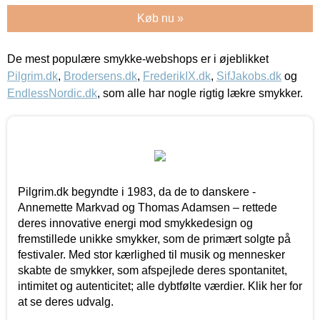
Køb nu »
De mest populære smykke-webshops er i øjeblikket
Pilgrim.dk
,
Brodersens.dk
,
FrederikIX.dk
,
SifJakobs.dk
og
EndlessNordic.dk
, som alle har nogle rigtig lækre smykker.
Pilgrim.dk begyndte i 1983, da de to danskere -
Annemette Markvad og Thomas Adamsen – rettede
deres innovative energi mod smykkedesign og
fremstillede unikke smykker, som de primært solgte på
festivaler. Med stor kærlighed til musik og mennesker
skabte de smykker, som afspejlede deres spontanitet,
intimitet og autenticitet; alle dybtfølte værdier. Klik her for
at se deres udvalg.