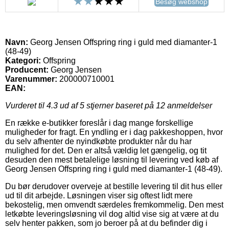
Besøg webshop
Navn:
Georg Jensen Offspring ring i guld med diamanter-1
(48-49)
Kategori:
Offspring
Producent:
Georg Jensen
Varenummer:
200000710001
EAN:
Vurderet til
4.3
ud af 5 stjerner baseret på
12
anmeldelser
En række e-butikker foreslår i dag mange forskellige
muligheder for fragt. En yndling er i dag pakkeshoppen, hvor
du selv afhenter de nyindkøbte produkter når du har
mulighed for det. Den er altså vældig let gængelig, og tit
desuden den mest betalelige løsning til levering ved køb af
Georg Jensen Offspring ring i guld med diamanter-1 (48-49).
Du bør derudover overveje at bestille levering til dit hus eller
ud til dit arbejde. Løsningen viser sig oftest lidt mere
bekostelig, men omvendt særdeles fremkommelig. Den mest
letkøbte leveringsløsning vil dog altid vise sig at være at du
selv henter pakken, som jo beroer på at du befinder dig i