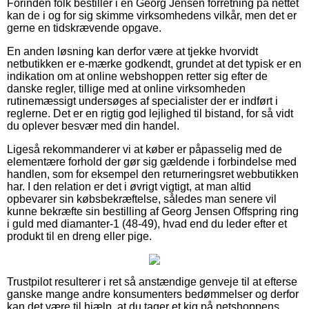
Forinden folk bestiller i en Georg Jensen forretning på nettet
kan de i og for sig skimme virksomhedens vilkår, men det er
gerne en tidskrævende opgave.
En anden løsning kan derfor være at tjekke hvorvidt
netbutikken er e-mærke godkendt, grundet at det typisk er en
indikation om at online webshoppen retter sig efter de
danske regler, tillige med at online virksomheden
rutinemæssigt undersøges af specialister der er indført i
reglerne. Det er en rigtig god lejlighed til bistand, for så vidt
du oplever besvær med din handel.
Ligeså rekommanderer vi at køber er påpasselig med de
elementære forhold der gør sig gældende i forbindelse med
handlen, som for eksempel den returneringsret webbutikken
har. I den relation er det i øvrigt vigtigt, at man altid
opbevarer sin købsbekræftelse, således man senere vil
kunne bekræfte sin bestilling af Georg Jensen Offspring ring
i guld med diamanter-1 (48-49), hvad end du leder efter et
produkt til en dreng eller pige.
Trustpilot resulterer i ret så anstændige genveje til at efterse
ganske mange andre konsumenters bedømmelser og derfor
kan det være til hjælp, at du tager et kig på netshoppens