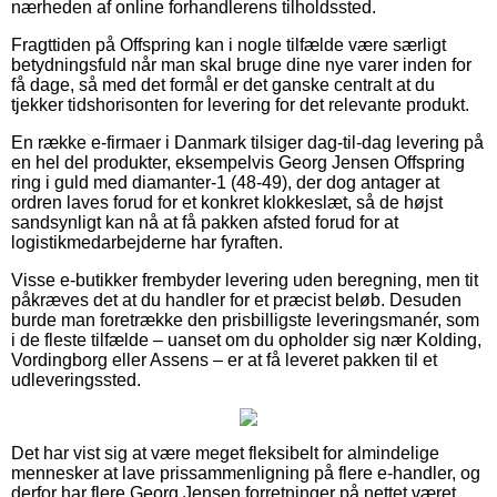
nærheden af online forhandlerens tilholdssted.
Fragttiden på Offspring kan i nogle tilfælde være særligt
betydningsfuld når man skal bruge dine nye varer inden for
få dage, så med det formål er det ganske centralt at du
tjekker tidshorisonten for levering for det relevante produkt.
En række e-firmaer i Danmark tilsiger dag-til-dag levering på
en hel del produkter, eksempelvis Georg Jensen Offspring
ring i guld med diamanter-1 (48-49), der dog antager at
ordren laves forud for et konkret klokkeslæt, så de højst
sandsynligt kan nå at få pakken afsted forud for at
logistikmedarbejderne har fyraften.
Visse e-butikker frembyder levering uden beregning, men tit
påkræves det at du handler for et præcist beløb. Desuden
burde man foretrække den prisbilligste leveringsmanér, som
i de fleste tilfælde – uanset om du opholder sig nær Kolding,
Vordingborg eller Assens – er at få leveret pakken til et
udleveringssted.
Det har vist sig at være meget fleksibelt for almindelige
mennesker at lave prissammenligning på flere e-handler, og
derfor har flere Georg Jensen forretninger på nettet været