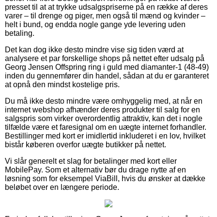
presset til at at trykke udsalgspriserne på en række af deres
varer – til drenge og piger, men også til mænd og kvinder –
helt i bund, og endda nogle gange yde levering uden
betaling.
Det kan dog ikke desto mindre vise sig tiden værd at
analysere et par forskellige shops på nettet efter udsalg på
Georg Jensen Offspring ring i guld med diamanter-1 (48-49)
inden du gennemfører din handel, sådan at du er garanteret
at opnå den mindst kostelige pris.
Du må ikke desto mindre være omhyggelig med, at når en
internet webshop afhænder deres produkter til salg for en
salgspris som virker overordentlig attraktiv, kan det i nogle
tilfælde være et faresignal om en uægte internet forhandler.
Bestillinger med kort er imidlertid inkluderet i en lov, hvilket
bistår køberen overfor uægte butikker på nettet.
Vi slår generelt et slag for betalinger med kort eller
MobilePay. Som et alternativ bør du drage nytte af en
løsning som for eksempel ViaBill, hvis du ønsker at dække
beløbet over en længere periode.