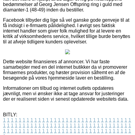
bedømmelser af Georg Jensen Offspring ring i guld med
diamanter-1 (48-49) inden du bestiller.
Facebook tilbyder dig lige så vel ganske gode genveje til at
få indsigt i e-firmaets pålidelighed. I øvrigt ses faktisk
internet handler som giver folk mulighed for at levere en
kritik af virksomhedens service, hvilket tillige burde benyttes
til at afveje tidligere kunders oplevelser.
Dette website finansieres af annoncer. Vi har faste
samarbejder med en del internet butikker da vi promoverer
firmaernes produkter, og høster provision såfremt en af de
besøgende på vores hjemmeside laver en bestilling.
Informationer om tilbud og internet outlets opdateres
jævnligt, men vi ønsker ikke at tage ansvar for justeringer
der er realiseret siden vi senest opdaterede websitets data.
BITLY:
1
1
1
1
1
1
1
1
1
1
1
1
1
1
1
1
1
1
1
1
1
1
1
1
1
1
1
1
1
1
1
1
1
1
1
1
1
1
1
1
1
1
1
1
1
1
1
1
1
1
1
1
1
1
1
1
1
1
1
1
1
1
1
1
1
1
1
1
1
1
1
1
1
1
1
1
1
1
1
1
1
1
1
1
1
1
1
1
1
1
1
1
1
1
1
1
1
1
1