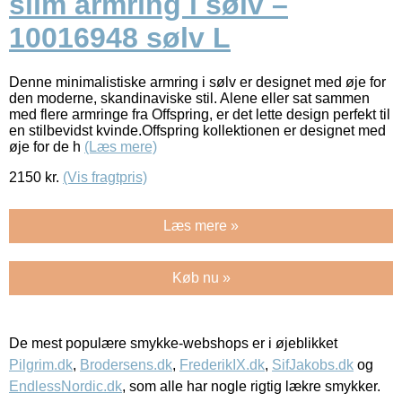
slim armring i sølv –
10016948 sølv L
Denne minimalistiske armring i sølv er designet med øje for
den moderne, skandinaviske stil. Alene eller sat sammen
med flere armringe fra Offspring, er det lette design perfekt til
en stilbevidst kvinde.Offspring kollektionen er designet med
øje for de h
(Læs mere)
2150
kr.
(Vis fragtpris)
Læs mere »
Køb nu »
De mest populære smykke-webshops er i øjeblikket
Pilgrim.dk
,
Brodersens.dk
,
FrederikIX.dk
,
SifJakobs.dk
og
EndlessNordic.dk
, som alle har nogle rigtig lækre smykker.