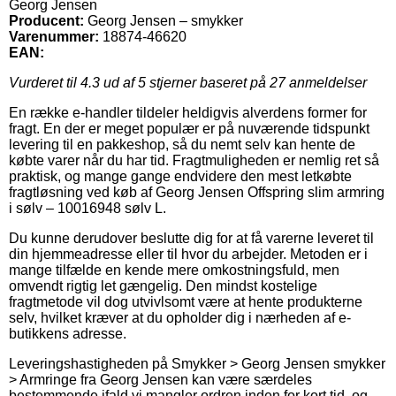
Georg Jensen
Producent:
Georg Jensen – smykker
Varenummer:
18874-46620
EAN:
Vurderet til
4.3
ud af 5 stjerner baseret på
27
anmeldelser
En række e-handler tildeler heldigvis alverdens former for
fragt. En der er meget populær er på nuværende tidspunkt
levering til en pakkeshop, så du nemt selv kan hente de
købte varer når du har tid. Fragtmuligheden er nemlig ret så
praktisk, og mange gange endvidere den mest letkøbte
fragtløsning ved køb af Georg Jensen Offspring slim armring
i sølv – 10016948 sølv L.
Du kunne derudover beslutte dig for at få varerne leveret til
din hjemmeadresse eller til hvor du arbejder. Metoden er i
mange tilfælde en kende mere omkostningsfuld, men
omvendt rigtig let gængelig. Den mindst kostelige
fragtmetode vil dog utvivlsomt være at hente produkterne
selv, hvilket kræver at du opholder dig i nærheden af e-
butikkens adresse.
Leveringshastigheden på Smykker > Georg Jensen smykker
> Armringe fra Georg Jensen kan være særdeles
bestemmende ifald vi mangler ordren inden for kort tid, og