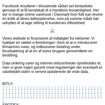
Facebook resulterer i tilsvarende sådan set fantastiske
genveje til at få kendskab til e-handlens troværdighed. Her
ser vi mange online varehuse i Danmark hvor folk kan levere
en kritik af deres købsoplevelse, som på samme måde bør
udnyttes til at tage stilling til kundernes tilfredshed.
Vores website er finansieret af indtægter fra reklamer. Vi
hjælper en række e-forretninger i form af at vi introducerer
firmaernes varer, og indkasserer betaling under
forudsætning af at en af vores brugere gennemfører en
bestilling.
Data omkring varer og internet virksomheder opretholdes tit,
men vi giver ingen garanti imod reguleringer der eventuelt er
udarbejdet siden vi senest opdaterede de viste data.
BITLY:
1
1
1
1
1
1
1
1
1
1
1
1
1
1
1
1
1
1
1
1
1
1
1
1
1
1
1
1
1
1
1
1
1
1
1
1
1
1
1
1
1
1
1
1
1
1
1
1
1
1
1
1
1
1
1
1
1
1
1
1
1
1
1
1
1
1
1
1
1
1
1
1
1
1
1
1
1
1
1
1
1
1
1
1
1
1
1
1
1
1
1
1
1
1
1
1
1
1
1
1
SPOTIFY: