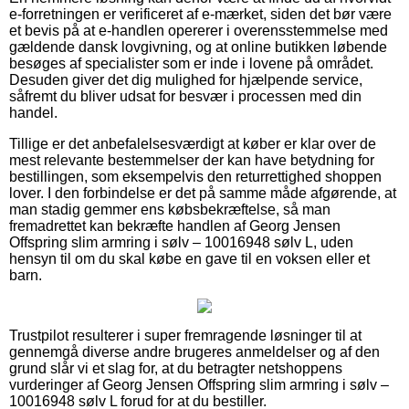
e-forretningen er verificeret af e-mærket, siden det bør være
et bevis på at e-handlen opererer i overensstemmelse med
gældende dansk lovgivning, og at online butikken løbende
besøges af specialister som er inde i lovene på området.
Desuden giver det dig mulighed for hjælpende service,
såfremt du bliver udsat for besvær i processen med din
handel.
Tillige er det anbefalelsesværdigt at køber er klar over de
mest relevante bestemmelser der kan have betydning for
bestillingen, som eksempelvis den returrettighed shoppen
lover. I den forbindelse er det på samme måde afgørende, at
man stadig gemmer ens købsbekræftelse, så man
fremadrettet kan bekræfte handlen af Georg Jensen
Offspring slim armring i sølv – 10016948 sølv L, uden
hensyn til om du skal købe en gave til en voksen eller et
barn.
Trustpilot resulterer i super fremragende løsninger til at
gennemgå diverse andre brugeres anmeldelser og af den
grund slår vi et slag for, at du betragter netshoppens
vurderinger af Georg Jensen Offspring slim armring i sølv –
10016948 sølv L forud for at du bestiller.