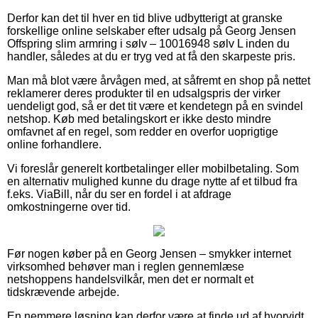
Derfor kan det til hver en tid blive udbytterigt at granske
forskellige online selskaber efter udsalg på Georg Jensen
Offspring slim armring i sølv – 10016948 sølv L inden du
handler, således at du er tryg ved at få den skarpeste pris.
Man må blot være årvågen med, at såfremt en shop på nettet
reklamerer deres produkter til en udsalgspris der virker
uendeligt god, så er det tit være et kendetegn på en svindel
netshop. Køb med betalingskort er ikke desto mindre
omfavnet af en regel, som redder en overfor uoprigtige
online forhandlere.
Vi foreslår generelt kortbetalinger eller mobilbetaling. Som
en alternativ mulighed kunne du drage nytte af et tilbud fra
f.eks. ViaBill, når du ser en fordel i at afdrage
omkostningerne over tid.
Før nogen køber på en Georg Jensen – smykker internet
virksomhed behøver man i reglen gennemlæse
netshoppens handelsvilkår, men det er normalt et
tidskrævende arbejde.
En nemmere løsning kan derfor være at finde ud af hvorvidt