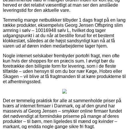
herved er det relativt væsentligt at man ser den anslåede
leveringstid for den aktuelle vare.
Temmelig mange netbutikker tilbyder 1 dags fragt på en lang
række produkter, eksempelvis Georg Jensen Offspring slim
armring i sølv – 10016948 sølv L, hvilket dog tager
udgangspunkt i at du når at bestille forud for et bestemt
klokkeslæt, således at de højst sandsynligt kan nå at få
varen ud af døren inden medarbejderne tager hjem.
Nogle internet selskaber frembyder portofri fragt, men ofte
kun hvis der shoppes for en præcis sum. I øvrigt bør du
foretrække den billigste form for levering, som i de fleste
tilfælde – uden hensyn til om du bor nær Køge, Hobro eller
Skagen – vil blive at få fragtmanden til at køre produkterne til
et afhentningssted.
Det er temmelig praktisk for alle at sammenholde priser på
tværs af internet firmaer i Danmark, og af den grund har
massevis af Georg Jensen – smykker online firmaer fundet
det nødvendigt at formindske priserne på mange af deres
produkter – til børn, men ligeledes til mænd og kvinder –
markant, og endda nogle gange sikre fri fragt.