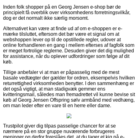
Inden folk shopper på en Georg Jensen e-shop bør de
principielt få overblik over virksomhedens forretningsvilkår,
dog er det normalt ikke særlig morsomt.
Alternativet kan være at finde ud af om e-shoppen er e-
mærke tilsluttet, eftersom det bør være et signal om at
webshoppen lever op til de opstillede regler, udover at
online forhandleren en gang i mellem efterses af fagfolk som
er meget fortrolige reglerne. Desuden giver det dig mulighed
for assistance, når du oplever udfordringer som følge af dit
køb.
Tillige anbefaler vi at man er påpasselig med de mest
basale vedtægter der gælder for ordren, eksempelvis hvilken
returrettighed virksomheden benytter. I den sammenhæng er
det også vigtigt, at man stadigvæk gemmer ens
kvitteringsmail, således man fremadrettet vil kunne bevise sit
køb af Georg Jensen Offspring sølv armbånd med vedhæng,
om man leder efter en vare til en herre eller dame.
Trustpilot giver dig tilpas passelige chancer for at se
nærmere på en stor gruppe nuværende forbrugeres
meninger og derfor foreslåes det, at du tager et kig på e-