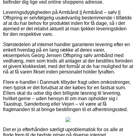
befinder dig lige ved online shoppens adresse.
Leveringsdygtigheden på Armbånd || Armbånd – sølv ||
Offspring er selvfølgelig usædvanlig bestemmende i tilfælde
af at du har behov for produktet inden for få dage, så i det
øjemed er det relativt aktuelt at man tjekker leveringstiden
for den respektive vare.
Størstedelen af internet handler garanterer levering efter en
enkelt hverdag på en lang række af deres varer,
eksempelvis Georg Jensen Offspring sølv armbånd med
vedhæng, men som trods alt antager at der bestilles forinden
et givent klokkeslæt, med det formål at de har mulighed for at
nå at få varen fikset inden personalet holder fyraften.
Flere e-handler i Danmark tilbyder fragt uden omkostninger,
men typisk er det forudsat at der købes for en fastsat sum.
Ellers skal du udse dig den billigste løsning til levering,
hvilket gerne – uden hensyn til om man opholder sig i
Taastrup, Sønderborg eller Vejen – vil være at få
fragtmanden til at bringe bestillingen til et afhentningssted.
Det er jo efterhånden særligt uproblematisk for os alle at
finde frem til de bedste priser på diverse internet