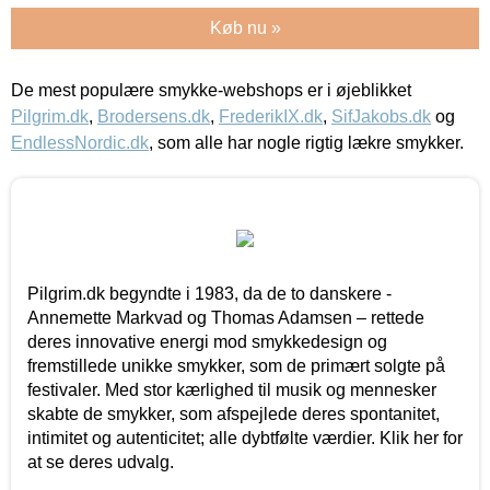
Køb nu »
De mest populære smykke-webshops er i øjeblikket
Pilgrim.dk
,
Brodersens.dk
,
FrederikIX.dk
,
SifJakobs.dk
og
EndlessNordic.dk
, som alle har nogle rigtig lækre smykker.
Pilgrim.dk begyndte i 1983, da de to danskere -
Annemette Markvad og Thomas Adamsen – rettede
deres innovative energi mod smykkedesign og
fremstillede unikke smykker, som de primært solgte på
festivaler. Med stor kærlighed til musik og mennesker
skabte de smykker, som afspejlede deres spontanitet,
intimitet og autenticitet; alle dybtfølte værdier. Klik her for
at se deres udvalg.