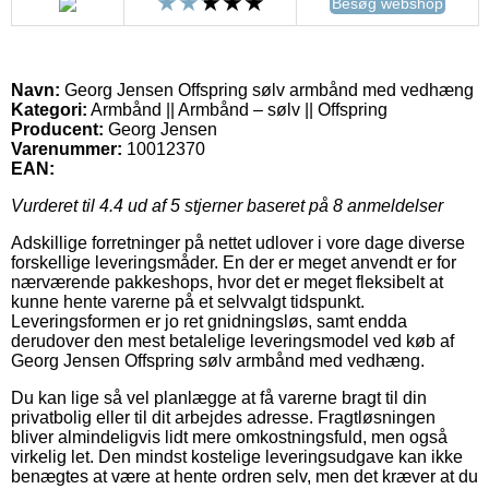
Besøg webshop
Navn:
Georg Jensen Offspring sølv armbånd med vedhæng
Kategori:
Armbånd || Armbånd – sølv || Offspring
Producent:
Georg Jensen
Varenummer:
10012370
EAN:
Vurderet til
4.4
ud af 5 stjerner baseret på
8
anmeldelser
Adskillige forretninger på nettet udlover i vore dage diverse
forskellige leveringsmåder. En der er meget anvendt er for
nærværende pakkeshops, hvor det er meget fleksibelt at
kunne hente varerne på et selvvalgt tidspunkt.
Leveringsformen er jo ret gnidningsløs, samt endda
derudover den mest betalelige leveringsmodel ved køb af
Georg Jensen Offspring sølv armbånd med vedhæng.
Du kan lige så vel planlægge at få varerne bragt til din
privatbolig eller til dit arbejdes adresse. Fragtløsningen
bliver almindeligvis lidt mere omkostningsfuld, men også
virkelig let. Den mindst kostelige leveringsudgave kan ikke
benægtes at være at hente ordren selv, men det kræver at du