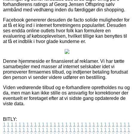
forhandlerens ratings af Georg Jensen Offspring sølv
armbånd med vedhæng inden du færdiggør din shopping.
Facebook genererer desuden de facto solide muligheder for
at få et kig ind i internet forretningens popularitet. Desuden
ses endda online outlets hvor folk kan formulere en
evaluering af købsoplevelsen, hvilket tillige kan benyttes til
at få et indblik i hvor glade kunderne er.
Denne hjemmeside er finansieret af reklamer. Vi har tætte
samarbejder med masser af internet selskaber idet vi
promoverer firmaernes tilbud, og indtjener betaling forudsat
den person vi sender videre udfører en bestilling.
Viden vedrørende tilbud og e-forhandlere opretholdes nu og
da, men man kan ikke stille os ansvarlig for korrektioner der
eventuelt er foretaget efter at vi sidste gang opdaterede de
viste data.
BITLY:
1
1
1
1
1
1
1
1
1
1
1
1
1
1
1
1
1
1
1
1
1
1
1
1
1
1
1
1
1
1
1
1
1
1
1
1
1
1
1
1
1
1
1
1
1
1
1
1
1
1
1
1
1
1
1
1
1
1
1
1
1
1
1
1
1
1