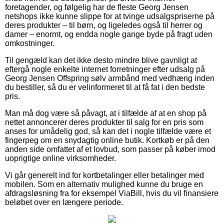
foretagender, og følgelig har de fleste Georg Jensen
netshops ikke kunne slippe for at tvinge udsalgspriserne på
deres produkter – til børn, og ligeledes også til herrer og
damer – enormt, og endda nogle gange byde på fragt uden
omkostninger.
Til gengæld kan det ikke desto mindre blive gavnligt at
eftergå nogle enkelte internet forretninger efter udsalg på
Georg Jensen Offspring sølv armbånd med vedhæng inden
du bestiller, så du er velinformeret til at få fat i den bedste
pris.
Man må dog være så påvagt, at i tilfælde af at en shop på
nettet annoncerer deres produkter til salg for en pris som
anses for umådelig god, så kan det i nogle tilfælde være et
fingerpeg om en snydagtig online butik. Kortkøb er på den
anden side omfattet af et lovbud, som passer på køber imod
uoprigtige online virksomheder.
Vi går generelt ind for kortbetalinger eller betalinger med
mobilen. Som en alternativ mulighed kunne du bruge en
afdragsløsning fra for eksempel ViaBill, hvis du vil finansiere
beløbet over en længere periode.