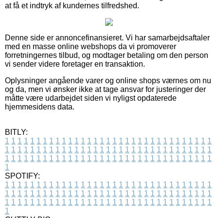
at få et indtryk af kundernes tilfredshed.
Denne side er annoncefinansieret. Vi har samarbejdsaftaler
med en masse online webshops da vi promoverer
forretningernes tilbud, og modtager betaling om den person
vi sender videre foretager en transaktion.
Oplysninger angående varer og online shops værnes om nu
og da, men vi ønsker ikke at tage ansvar for justeringer der
måtte være udarbejdet siden vi nyligst opdaterede
hjemmesidens data.
BITLY:
1
1
1
1
1
1
1
1
1
1
1
1
1
1
1
1
1
1
1
1
1
1
1
1
1
1
1
1
1
1
1
1
1
1
1
1
1
1
1
1
1
1
1
1
1
1
1
1
1
1
1
1
1
1
1
1
1
1
1
1
1
1
1
1
1
1
1
1
1
1
1
1
1
1
1
1
1
1
1
1
1
1
1
1
1
1
1
1
1
1
1
1
1
1
1
1
1
1
1
1
SPOTIFY:
1
1
1
1
1
1
1
1
1
1
1
1
1
1
1
1
1
1
1
1
1
1
1
1
1
1
1
1
1
1
1
1
1
1
1
1
1
1
1
1
1
1
1
1
1
1
1
1
1
1
1
1
1
1
1
1
1
1
1
1
1
1
1
1
1
1
1
1
1
1
1
1
1
1
1
1
1
1
1
1
1
1
1
1
1
1
1
1
1
1
1
1
1
1
1
1
1
1
1
1