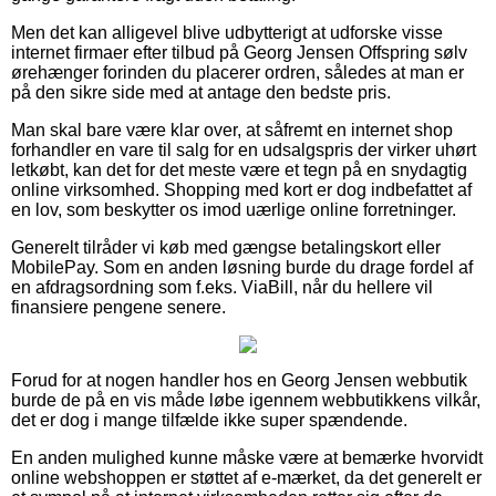
Men det kan alligevel blive udbytterigt at udforske visse
internet firmaer efter tilbud på Georg Jensen Offspring sølv
ørehænger forinden du placerer ordren, således at man er
på den sikre side med at antage den bedste pris.
Man skal bare være klar over, at såfremt en internet shop
forhandler en vare til salg for en udsalgspris der virker uhørt
letkøbt, kan det for det meste være et tegn på en snydagtig
online virksomhed. Shopping med kort er dog indbefattet af
en lov, som beskytter os imod uærlige online forretninger.
Generelt tilråder vi køb med gængse betalingskort eller
MobilePay. Som en anden løsning burde du drage fordel af
en afdragsordning som f.eks. ViaBill, når du hellere vil
finansiere pengene senere.
Forud for at nogen handler hos en Georg Jensen webbutik
burde de på en vis måde løbe igennem webbutikkens vilkår,
det er dog i mange tilfælde ikke super spændende.
En anden mulighed kunne måske være at bemærke hvorvidt
online webshoppen er støttet af e-mærket, da det generelt er