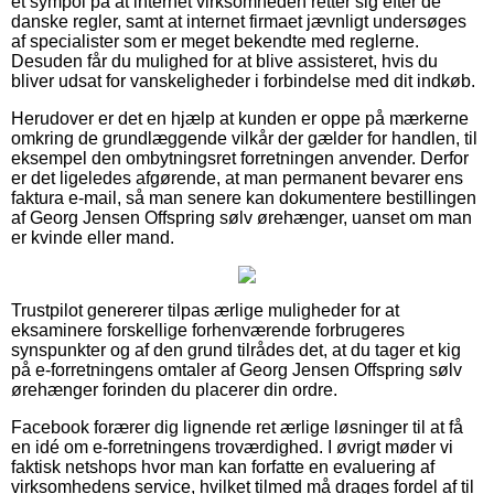
et sympol på at internet virksomheden retter sig efter de
danske regler, samt at internet firmaet jævnligt undersøges
af specialister som er meget bekendte med reglerne.
Desuden får du mulighed for at blive assisteret, hvis du
bliver udsat for vanskeligheder i forbindelse med dit indkøb.
Herudover er det en hjælp at kunden er oppe på mærkerne
omkring de grundlæggende vilkår der gælder for handlen, til
eksempel den ombytningsret forretningen anvender. Derfor
er det ligeledes afgørende, at man permanent bevarer ens
faktura e-mail, så man senere kan dokumentere bestillingen
af Georg Jensen Offspring sølv ørehænger, uanset om man
er kvinde eller mand.
Trustpilot genererer tilpas ærlige muligheder for at
eksaminere forskellige forhenværende forbrugeres
synspunkter og af den grund tilrådes det, at du tager et kig
på e-forretningens omtaler af Georg Jensen Offspring sølv
ørehænger forinden du placerer din ordre.
Facebook forærer dig lignende ret ærlige løsninger til at få
en idé om e-forretningens troværdighed. I øvrigt møder vi
faktisk netshops hvor man kan forfatte en evaluering af
virksomhedens service, hvilket tilmed må drages fordel af til