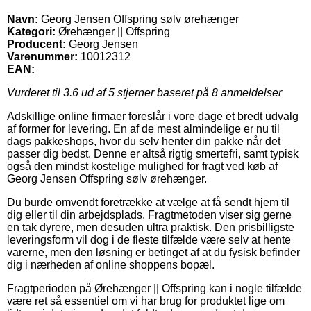
Navn:
Georg Jensen Offspring sølv ørehænger
Kategori:
Ørehænger || Offspring
Producent:
Georg Jensen
Varenummer:
10012312
EAN:
Vurderet til
3.6
ud af 5 stjerner baseret på
8
anmeldelser
Adskillige online firmaer foreslår i vore dage et bredt udvalg
af former for levering. En af de mest almindelige er nu til
dags pakkeshops, hvor du selv henter din pakke når det
passer dig bedst. Denne er altså rigtig smertefri, samt typisk
også den mindst kostelige mulighed for fragt ved køb af
Georg Jensen Offspring sølv ørehænger.
Du burde omvendt foretrække at vælge at få sendt hjem til
dig eller til din arbejdsplads. Fragtmetoden viser sig gerne
en tak dyrere, men desuden ultra praktisk. Den prisbilligste
leveringsform vil dog i de fleste tilfælde være selv at hente
varerne, men den løsning er betinget af at du fysisk befinder
dig i nærheden af online shoppens bopæl.
Fragtperioden på Ørehænger || Offspring kan i nogle tilfælde
være ret så essentiel om vi har brug for produktet lige om