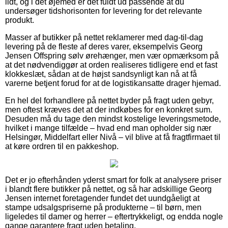
lidt, og i det øjemed er det fuldt ud passende at du
undersøger tidshorisonten for levering for det relevante
produkt.
Masser af butikker på nettet reklamerer med dag-til-dag
levering på de fleste af deres varer, eksempelvis Georg
Jensen Offspring sølv ørehænger, men vær opmærksom på
at det nødvendiggør at orden realiseres tidligere end et fast
klokkeslæt, sådan at de højst sandsynligt kan nå at få
varerne betjent forud for at de logistikansatte drager hjemad.
En hel del forhandlere på nettet byder på fragt uden gebyr,
men oftest kræves det at der indkøbes for en konkret sum.
Desuden må du tage den mindst kostelige leveringsmetode,
hvilket i mange tilfælde – hvad end man opholder sig nær
Helsingør, Middelfart eller Nivå – vil blive at få fragtfirmaet til
at køre ordren til en pakkeshop.
Det er jo efterhånden yderst smart for folk at analysere priser
i blandt flere butikker på nettet, og så har adskillige Georg
Jensen internet foretagender fundet det uundgåeligt at
stampe udsalgspriserne på produkterne – til børn, men
ligeledes til damer og herrer – eftertrykkeligt, og endda nogle
gange garantere fragt uden betaling.