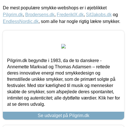
De mest populære smykke-webshops er i øjeblikket
Pilgrim.dk
,
Brodersens.dk
,
FrederikIX.dk
,
SifJakobs.dk
og
EndlessNordic.dk
, som alle har nogle rigtig lækre smykker.
Pilgrim.dk begyndte i 1983, da de to danskere -
Annemette Markvad og Thomas Adamsen – rettede
deres innovative energi mod smykkedesign og
fremstillede unikke smykker, som de primært solgte på
festivaler. Med stor kærlighed til musik og mennesker
skabte de smykker, som afspejlede deres spontanitet,
intimitet og autenticitet; alle dybtfølte værdier. Klik her for
at se deres udvalg.
Se udvalget på Pilgrim.dk