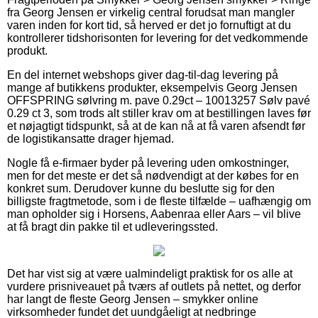
fra Georg Jensen er virkelig central forudsat man mangler
varen inden for kort tid, så herved er det jo fornuftigt at du
kontrollerer tidshorisonten for levering for det vedkommende
produkt.
En del internet webshops giver dag-til-dag levering på
mange af butikkens produkter, eksempelvis Georg Jensen
OFFSPRING sølvring m. pave 0.29ct – 10013257 Sølv pavé
0.29 ct 3, som trods alt stiller krav om at bestillingen laves før
et nøjagtigt tidspunkt, så at de kan nå at få varen afsendt før
de logistikansatte drager hjemad.
Nogle få e-firmaer byder på levering uden omkostninger,
men for det meste er det så nødvendigt at der købes for en
konkret sum. Derudover kunne du beslutte sig for den
billigste fragtmetode, som i de fleste tilfælde – uafhængig om
man opholder sig i Horsens, Aabenraa eller Aars – vil blive
at få bragt din pakke til et udleveringssted.
Det har vist sig at være ualmindeligt praktisk for os alle at
vurdere prisniveauet på tværs af outlets på nettet, og derfor
har langt de fleste Georg Jensen – smykker online
virksomheder fundet det uundgåeligt at nedbringe