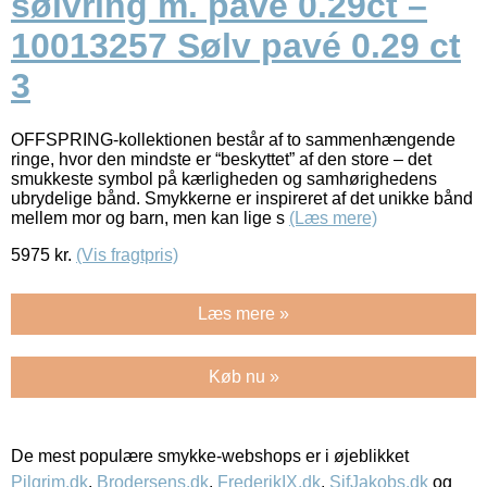
sølvring m. pave 0.29ct –
10013257 Sølv pavé 0.29 ct
3
OFFSPRING-kollektionen består af to sammenhængende
ringe, hvor den mindste er “beskyttet” af den store – det
smukkeste symbol på kærligheden og samhørighedens
ubrydelige bånd. Smykkerne er inspireret af det unikke bånd
mellem mor og barn, men kan lige s
(Læs mere)
5975
kr.
(Vis fragtpris)
Læs mere »
Køb nu »
De mest populære smykke-webshops er i øjeblikket
Pilgrim.dk
,
Brodersens.dk
,
FrederikIX.dk
,
SifJakobs.dk
og