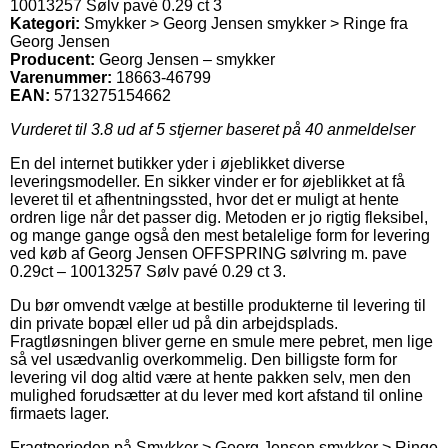
10013257 Sølv pavé 0.29 ct 3
Kategori:
Smykker > Georg Jensen smykker > Ringe fra
Georg Jensen
Producent:
Georg Jensen – smykker
Varenummer:
18663-46799
EAN:
5713275154662
Vurderet til
3.8
ud af 5 stjerner baseret på
40
anmeldelser
En del internet butikker yder i øjeblikket diverse
leveringsmodeller. En sikker vinder er for øjeblikket at få
leveret til et afhentningssted, hvor det er muligt at hente
ordren lige når det passer dig. Metoden er jo rigtig fleksibel,
og mange gange også den mest betalelige form for levering
ved køb af Georg Jensen OFFSPRING sølvring m. pave
0.29ct – 10013257 Sølv pavé 0.29 ct 3.
Du bør omvendt vælge at bestille produkterne til levering til
din private bopæl eller ud på din arbejdsplads.
Fragtløsningen bliver gerne en smule mere pebret, men lige
så vel usædvanlig overkommelig. Den billigste form for
levering vil dog altid være at hente pakken selv, men den
mulighed forudsætter at du lever med kort afstand til online
firmaets lager.
Fragtperioden på Smykker > Georg Jensen smykker > Ringe