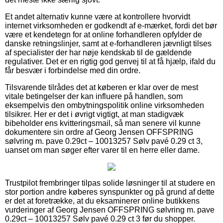
Et andet alternativ kunne være at kontrollere hvorvidt
internet virksomheden er godkendt af e-mærket, fordi det bør
være et kendetegn for at online forhandleren opfylder de
danske retningslinjer, samt at e-forhandleren jævnligt tilses
af specialister der har nøje kendskab til de gældende
regulativer. Det er en rigtig god genvej til at få hjælp, ifald du
får besvær i forbindelse med din ordre.
Tilsvarende tilrådes det at køberen er klar over de mest
vitale betingelser der kan influere på handlen, som
eksempelvis den ombytningspolitik online virksomheden
tilsikrer. Her er det i øvrigt vigtigt, at man stadigvæk
bibeholder ens kvitteringsmail, så man senere vil kunne
dokumentere sin ordre af Georg Jensen OFFSPRING
sølvring m. pave 0.29ct – 10013257 Sølv pavé 0.29 ct 3,
uanset om man søger efter varer til en herre eller dame.
Trustpilot frembringer tilpas solide løsninger til at studere en
stor portion andre køberes synspunkter og på grund af dette
er det at foretrække, at du eksaminerer online butikkens
vurderinger af Georg Jensen OFFSPRING sølvring m. pave
0.29ct – 10013257 Sølv pavé 0.29 ct 3 før du shopper.