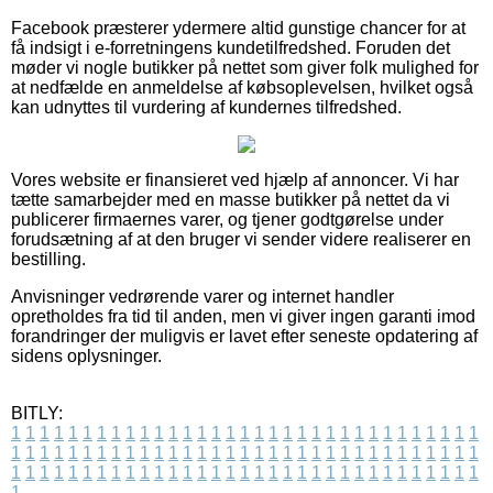
Facebook præsterer ydermere altid gunstige chancer for at
få indsigt i e-forretningens kundetilfredshed. Foruden det
møder vi nogle butikker på nettet som giver folk mulighed for
at nedfælde en anmeldelse af købsoplevelsen, hvilket også
kan udnyttes til vurdering af kundernes tilfredshed.
Vores website er finansieret ved hjælp af annoncer. Vi har
tætte samarbejder med en masse butikker på nettet da vi
publicerer firmaernes varer, og tjener godtgørelse under
forudsætning af at den bruger vi sender videre realiserer en
bestilling.
Anvisninger vedrørende varer og internet handler
opretholdes fra tid til anden, men vi giver ingen garanti imod
forandringer der muligvis er lavet efter seneste opdatering af
sidens oplysninger.
BITLY:
1
1
1
1
1
1
1
1
1
1
1
1
1
1
1
1
1
1
1
1
1
1
1
1
1
1
1
1
1
1
1
1
1
1
1
1
1
1
1
1
1
1
1
1
1
1
1
1
1
1
1
1
1
1
1
1
1
1
1
1
1
1
1
1
1
1
1
1
1
1
1
1
1
1
1
1
1
1
1
1
1
1
1
1
1
1
1
1
1
1
1
1
1
1
1
1
1
1
1
1