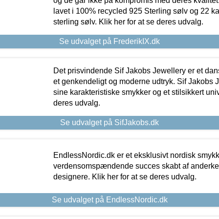
og de går ikke på kompromis med deres kvalitet.
lavet i 100% recycled 925 Sterling sølv og 22 k
sterling sølv. Klik her for at se deres udvalg.
Se udvalget på FrederikIX.dk
Det prisvindende Sif Jakobs Jewellery er et 
et genkendeligt og moderne udtryk. Sif Jakobs J
sine karakteristiske smykker og et stilsikkert univ
deres udvalg.
Se udvalget på SifJakobs.dk
EndlessNordic.dk er et eksklusivt nordisk smy
verdensomspændende succes skabt af anderke
designere. Klik her for at se deres udvalg.
Se udvalget på EndlessNordic.dk