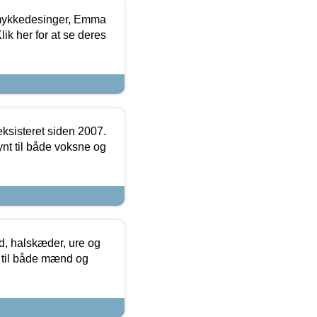
mykkedesinger, Emma
ik her for at se deres
ksisteret siden 2007.
nt til både voksne og
, halskæder, ure og
r til både mænd og