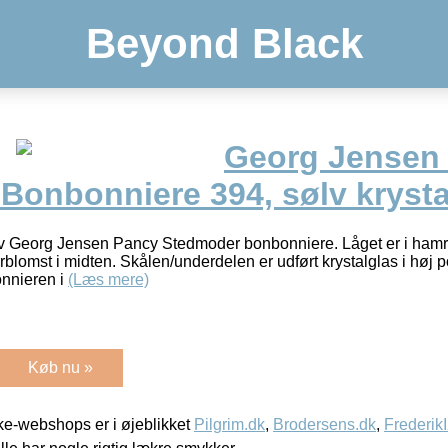
Beyond Black
Georg Jensen
Bonbonniere 394, sølv krysta
v Georg Jensen Pancy Stedmoder bonbonniere. Låget er i hamret
omst i midten. Skålen/underdelen er udført krystalglas i høj port
onnieren i
(Læs mere)
Køb nu »
e-webshops er i øjeblikket
Pilgrim.dk
,
Brodersens.dk
,
Frederik