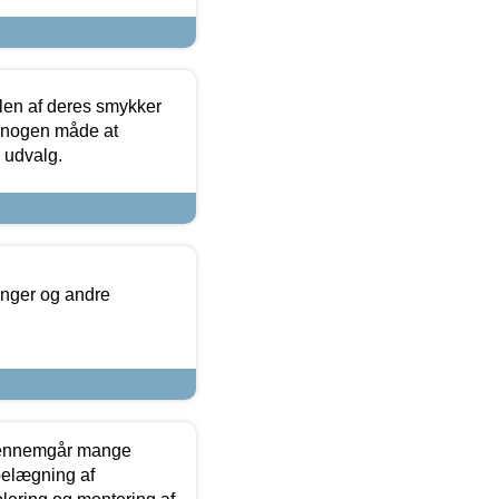
len af deres smykker
å nogen måde at
s udvalg.
inger og andre
gennemgår mange
 belægning af