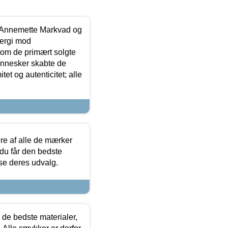
- Annemette Markvad og
ergi mod
som de primært solgte
mennesker skabte de
et og autenticitet; alle
.
re af alle de mærker
 du får den bedste
 se deres udvalg.
 de bedste materialer,