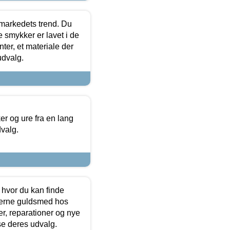
markedets trend. Du
e smykker er lavet i de
ter, et materiale der
udvalg.
 og ure fra en lang
dvalg.
 hvor du kan finde
terne guldsmed hos
r, reparationer og nye
se deres udvalg.