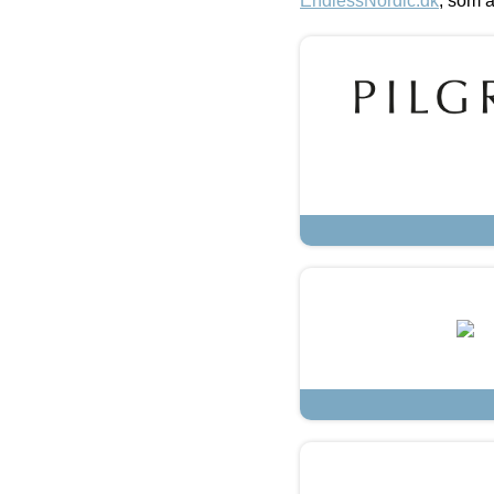
EndlessNordic.dk
, som a