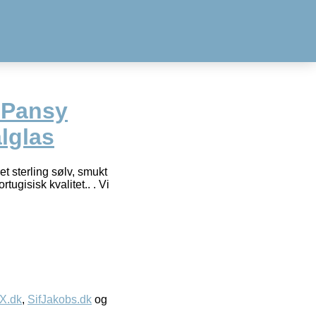
 Pansy
lglas
 sterling sølv, smukt
ugisisk kvalitet.. . Vi
IX.dk
,
SifJakobs.dk
og