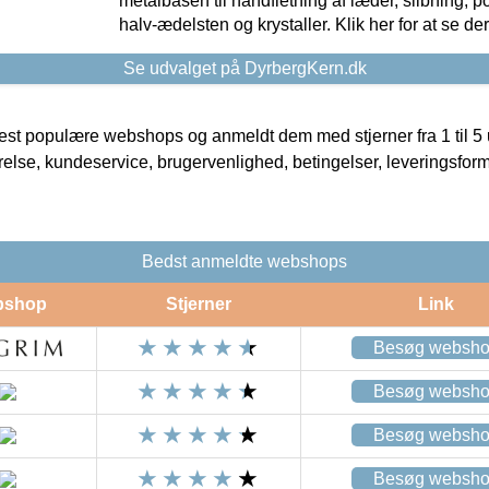
metalbasen til håndfletning af læder, slibning, p
halv-ædelsten og krystaller. Klik her for at se de
Se udvalget på DyrbergKern.dk
t populære webshops og anmeldt dem med stjerner fra 1 til 5 ud
rrelse, kundeservice, brugervenlighed, betingelser, leveringsfor
Bedst anmeldte webshops
bshop
Stjerner
Link
Besøg websh
Besøg websh
Besøg websh
Besøg websh