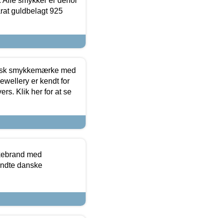
 Alle smykker er derfor
arat guldbelagt 925
dansk smykkemærke med
ewellery er kendt for
ers. Klik her for at se
kkebrand med
ndte danske