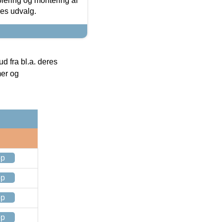
olering og montering af
res udvalg.
 fra bl.a. deres
mer og
op
op
op
op