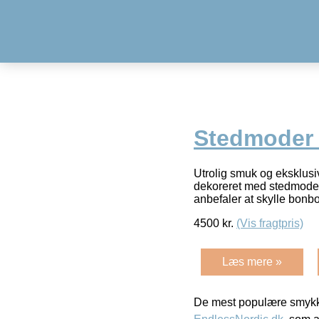
Stedmoder 
Utrolig smuk og eksklusi
dekoreret med stedmoderbl
anbefaler at skylle bonb
4500
kr.
(Vis fragtpris)
Læs mere »
De mest populære smykk