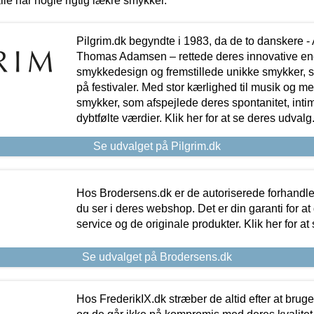
lle har nogle rigtig lækre smykker.
Pilgrim.dk begyndte i 1983, da de to danskere 
Thomas Adamsen – rettede deres innovative en
smykkedesign og fremstillede unikke smykker, 
på festivaler. Med stor kærlighed til musik og 
smykker, som afspejlede deres spontanitet, intimit
dybtfølte værdier. Klik her for at se deres udvalg
Se udvalget på Pilgrim.dk
Hos Brodersens.dk er de autoriserede forhandle
du ser i deres webshop. Det er din garanti for at
service og de originale produkter. Klik her for at
Se udvalget på Brodersens.dk
Hos FrederikIX.dk stræber de altid efter at bruge