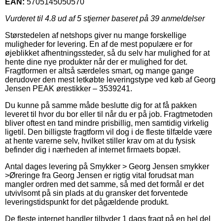
EAN:
5705145050570
Vurderet til
4.8
ud af 5 stjerner baseret på
39
anmeldelser
Størstedelen af netshops giver nu mange forskellige
muligheder for levering. En af de mest populære er for
øjeblikket afhentningssteder, så du selv har mulighed for at
hente dine nye produkter når der er mulighed for det.
Fragtformen er altså særdeles smart, og mange gange
derudover den mest letkøbte leveringstype ved køb af Georg
Jensen PEAK ørestikker – 3539241.
Du kunne på samme måde beslutte dig for at få pakken
leveret til hvor du bor eller til når du er på job. Fragtmetoden
bliver oftest en tand mindre prisbillig, men samtidig virkelig
ligetil. Den billigste fragtform vil dog i de fleste tilfælde være
at hente varerne selv, hvilket stiller krav om at du fysisk
befinder dig i nærheden af internet firmaets bopæl.
Antal dages levering på Smykker > Georg Jensen smykker
>Øreringe fra Georg Jensen er rigtig vital forudsat man
mangler ordren med det samme, så med det formål er det
utvivlsomt på sin plads at du gransker det forventede
leveringstidspunkt for det pågældende produkt.
De fleste internet handler tilbyder 1 dags fragt på en hel del