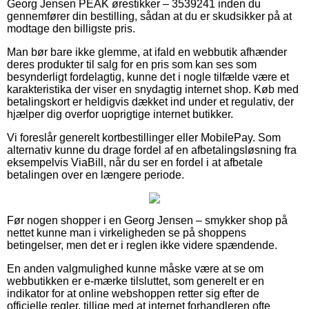
Georg Jensen PEAK ørestikker – 3539241 inden du
gennemfører din bestilling, sådan at du er skudsikker på at
modtage den billigste pris.
Man bør bare ikke glemme, at ifald en webbutik afhænder
deres produkter til salg for en pris som kan ses som
besynderligt fordelagtig, kunne det i nogle tilfælde være et
karakteristika der viser en snydagtig internet shop. Køb med
betalingskort er heldigvis dækket ind under et regulativ, der
hjælper dig overfor uoprigtige internet butikker.
Vi foreslår generelt kortbestillinger eller MobilePay. Som
alternativ kunne du drage fordel af en afbetalingsløsning fra
eksempelvis ViaBill, når du ser en fordel i at afbetale
betalingen over en længere periode.
Før nogen shopper i en Georg Jensen – smykker shop på
nettet kunne man i virkeligheden se på shoppens
betingelser, men det er i reglen ikke videre spændende.
En anden valgmulighed kunne måske være at se om
webbutikken er e-mærke tilsluttet, som generelt er en
indikator for at online webshoppen retter sig efter de
officielle regler, tillige med at internet forhandleren ofte