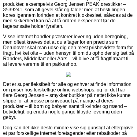
produkter, eksempelvis Georg Jensen PEAK ørestikker –
3539241, som alligevel står og falder med at bestillingen
køres igennem forinden et konkret klokkeslæt, således at de
med sikkerhed kan nå at få ordren ekspederet før de
lageransatte holder fyraften.
Visse internet handler præsterer levering uden beregning,
men oftest kræves det at du aftager for en præcis sum.
Derudover skal man udse dig den mest prisbevidste form for
fragt, hvilket ofte – uden hensyn til om du opholder sig tæt på
Randers, Middelfart eller Aars – vil blive at få fragtfirmaet til
at levere varerne til en pakkeshop.
Det er super fleksibelt for alle og enhver at finde information
om priser hos forskellige online webshops, og for det har
flere Georg Jensen – smykker butikker på nettet ikke kunne
slippe for at presse prisniveauet på mange af deres
produkter – til børn og babyer, samt til kvinder og mænd –
betydeligt, og endda nogle gange tilbyde levering uden
gebyr.
Dog kan det ikke desto mindre vise sig gunstigt at efterprøve
et par forskellige internet foretagender efter rabatkoder på