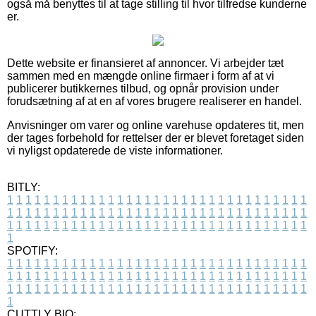
også må benyttes til at tage stilling til hvor tilfredse kunderne
er.
Dette website er finansieret af annoncer. Vi arbejder tæt
sammen med en mængde online firmaer i form af at vi
publicerer butikkernes tilbud, og opnår provision under
forudsætning af at en af vores brugere realiserer en handel.
Anvisninger om varer og online varehuse opdateres tit, men
der tages forbehold for rettelser der er blevet foretaget siden
vi nyligst opdaterede de viste informationer.
BITLY:
1
1
1
1
1
1
1
1
1
1
1
1
1
1
1
1
1
1
1
1
1
1
1
1
1
1
1
1
1
1
1
1
1
1
1
1
1
1
1
1
1
1
1
1
1
1
1
1
1
1
1
1
1
1
1
1
1
1
1
1
1
1
1
1
1
1
1
1
1
1
1
1
1
1
1
1
1
1
1
1
1
1
1
1
1
1
1
1
1
1
1
1
1
1
1
1
1
1
1
1
SPOTIFY:
1
1
1
1
1
1
1
1
1
1
1
1
1
1
1
1
1
1
1
1
1
1
1
1
1
1
1
1
1
1
1
1
1
1
1
1
1
1
1
1
1
1
1
1
1
1
1
1
1
1
1
1
1
1
1
1
1
1
1
1
1
1
1
1
1
1
1
1
1
1
1
1
1
1
1
1
1
1
1
1
1
1
1
1
1
1
1
1
1
1
1
1
1
1
1
1
1
1
1
1
CUTTLY BIO: