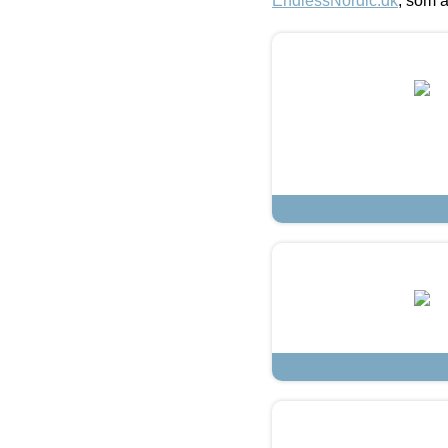
EndlessNordic.dk
, som a