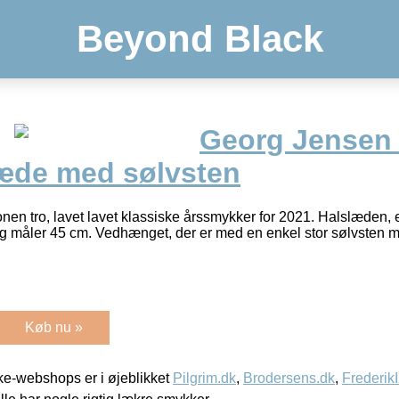
Beyond Black
Georg Jensen
æde med sølvsten
nen tro, lavet lavet klassiske årssmykker for 2021. Halslæden, e
lv og måler 45 cm. Vedhænget, der er med en enkel stor sølvste
Køb nu »
e-webshops er i øjeblikket
Pilgrim.dk
,
Brodersens.dk
,
Frederik