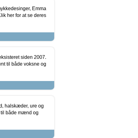
mykkedesinger, Emma
ik her for at se deres
ksisteret siden 2007.
nt til både voksne og
, halskæder, ure og
r til både mænd og