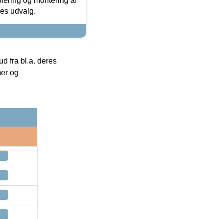
olering og montering af
res udvalg.
 fra bl.a. deres
mer og