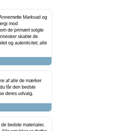
- Annemette Markvad og
ergi mod
som de primært solgte
mennesker skabte de
et og autenticitet; alle
.
re af alle de mærker
 du får den bedste
 se deres udvalg.
 de bedste materialer,