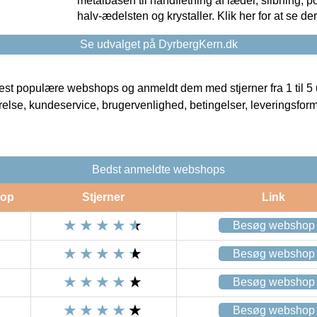
metalbasen til håndfletning af læder, slibning, p
halv-ædelsten og krystaller. Klik her for at se de
Se udvalget på DyrbergKern.dk
t populære webshops og anmeldt dem med stjerner fra 1 til 5 ud
rrelse, kundeservice, brugervenlighed, betingelser, leveringsfor
Bedst anmeldte webshops
op
Stjerner
Link
Besøg webshop
Besøg webshop
Besøg webshop
Besøg webshop