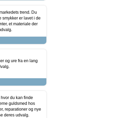
markedets trend. Du
e smykker er lavet i de
ter, et materiale der
udvalg.
 og ure fra en lang
dvalg.
 hvor du kan finde
terne guldsmed hos
r, reparationer og nye
se deres udvalg.