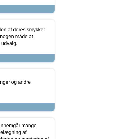
len af deres smykker
å nogen måde at
s udvalg.
inger og andre
gennemgår mange
 belægning af