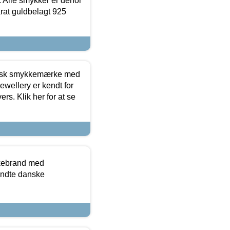
 Alle smykker er derfor
arat guldbelagt 925
dansk smykkemærke med
ewellery er kendt for
ers. Klik her for at se
kkebrand med
ndte danske