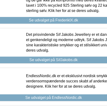
og de går ikke på kompromis med deres kvalitet.
lavet i 100% recycled 925 Sterling sølv og 22 k
sterling sølv. Klik her for at se deres udvalg.
Se udvalget på FrederikIX.dk
Det prisvindende Sif Jakobs Jewellery er et 
et genkendeligt og moderne udtryk. Sif Jakobs J
sine karakteristiske smykker og et stilsikkert univ
deres udvalg.
Se udvalget på SifJakobs.dk
EndlessNordic.dk er et eksklusivt nordisk smy
verdensomspændende succes skabt af anderke
designere. Klik her for at se deres udvalg.
Se udvalget på EndlessNordic.dk