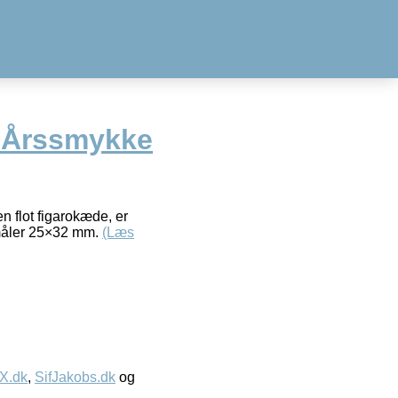
 Årssmykke
n flot figarokæde, er
n måler 25×32 mm.
(Læs
IX.dk
,
SifJakobs.dk
og