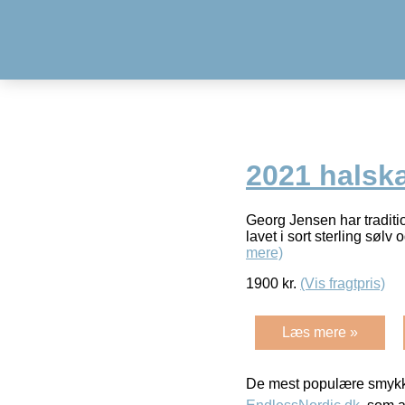
2021 halsk
Georg Jensen har traditio
lavet i sort sterling sø
mere)
1900
kr.
(Vis fragtpris)
Læs mere »
De mest populære smykk