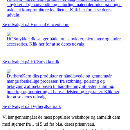
smykker af genanvendte og naturlige materialer uden på nogen
måde at kompromittere kvaliteten. Klik her for at se deres
udvalg.
Se udvalget på HouseofVincent.com
HCSmykker.dk sælger både ure, smykker, piercinger og andre
accessories. Klik her for at se deres udvalg.
Se udvalget på HCSmykker.dk
DyrbergKern.dks produkter er håndlavede og gennemgår
mange forskellige processer: fra støbning, polering og
belægning af metalbasen til håndfletning af læder, slibning,
polering og montering af halv-ædelsten og krystaller. Klik her
for at se deres udvalg.
Se udvalget på DyrbergKern.dk
Vi har gennemgået de mest populære webshops og anmeldt dem
med stjerner fra 1 til 5 ud fra bl.a. deres prisniveau,