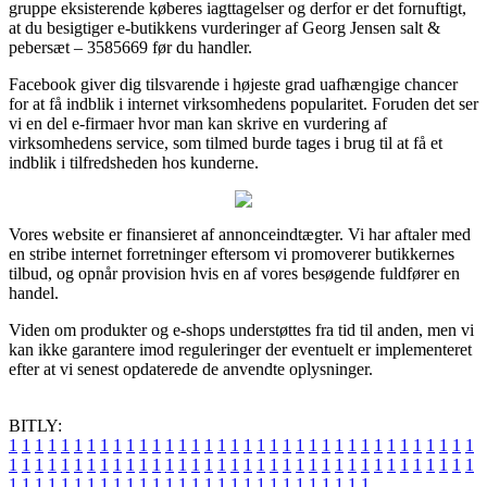
gruppe eksisterende køberes iagttagelser og derfor er det fornuftigt,
at du besigtiger e-butikkens vurderinger af Georg Jensen salt &
pebersæt – 3585669 før du handler.
Facebook giver dig tilsvarende i højeste grad uafhængige chancer
for at få indblik i internet virksomhedens popularitet. Foruden det ser
vi en del e-firmaer hvor man kan skrive en vurdering af
virksomhedens service, som tilmed burde tages i brug til at få et
indblik i tilfredsheden hos kunderne.
Vores website er finansieret af annonceindtægter. Vi har aftaler med
en stribe internet forretninger eftersom vi promoverer butikkernes
tilbud, og opnår provision hvis en af vores besøgende fuldfører en
handel.
Viden om produkter og e-shops understøttes fra tid til anden, men vi
kan ikke garantere imod reguleringer der eventuelt er implementeret
efter at vi senest opdaterede de anvendte oplysninger.
BITLY:
1
1
1
1
1
1
1
1
1
1
1
1
1
1
1
1
1
1
1
1
1
1
1
1
1
1
1
1
1
1
1
1
1
1
1
1
1
1
1
1
1
1
1
1
1
1
1
1
1
1
1
1
1
1
1
1
1
1
1
1
1
1
1
1
1
1
1
1
1
1
1
1
1
1
1
1
1
1
1
1
1
1
1
1
1
1
1
1
1
1
1
1
1
1
1
1
1
1
1
1