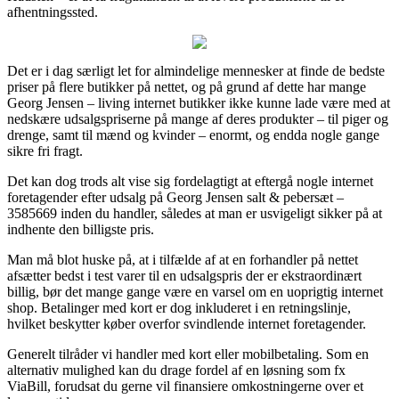
afhentningssted.
Det er i dag særligt let for almindelige mennesker at finde de bedste
priser på flere butikker på nettet, og på grund af dette har mange
Georg Jensen – living internet butikker ikke kunne lade være med at
nedskære udsalgspriserne på mange af deres produkter – til piger og
drenge, samt til mænd og kvinder – enormt, og endda nogle gange
sikre fri fragt.
Det kan dog trods alt vise sig fordelagtigt at eftergå nogle internet
foretagender efter udsalg på Georg Jensen salt & pebersæt –
3585669 inden du handler, således at man er usvigeligt sikker på at
indhente den billigste pris.
Man må blot huske på, at i tilfælde af at en forhandler på nettet
afsætter bedst i test varer til en udsalgspris der er ekstraordinært
billig, bør det mange gange være en varsel om en uoprigtig internet
shop. Betalinger med kort er dog inkluderet i en retningslinje,
hvilket beskytter køber overfor svindlende internet foretagender.
Generelt tilråder vi handler med kort eller mobilbetaling. Som en
alternativ mulighed kan du drage fordel af en løsning som fx
ViaBill, forudsat du gerne vil finansiere omkostningerne over et