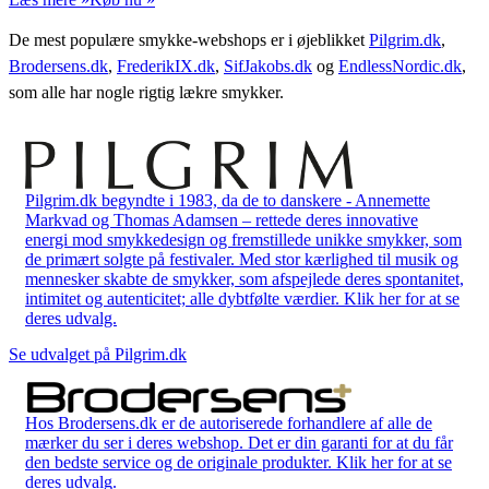
De mest populære smykke-webshops er i øjeblikket
Pilgrim.dk
,
Brodersens.dk
,
FrederikIX.dk
,
SifJakobs.dk
og
EndlessNordic.dk
,
som alle har nogle rigtig lækre smykker.
Pilgrim.dk begyndte i 1983, da de to danskere - Annemette
Markvad og Thomas Adamsen – rettede deres innovative
energi mod smykkedesign og fremstillede unikke smykker, som
de primært solgte på festivaler. Med stor kærlighed til musik og
mennesker skabte de smykker, som afspejlede deres spontanitet,
intimitet og autenticitet; alle dybtfølte værdier. Klik her for at se
deres udvalg.
Se udvalget på Pilgrim.dk
Hos Brodersens.dk er de autoriserede forhandlere af alle de
mærker du ser i deres webshop. Det er din garanti for at du får
den bedste service og de originale produkter. Klik her for at se
deres udvalg.