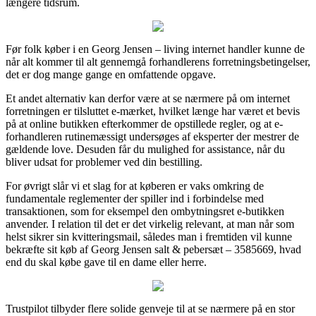
længere tidsrum.
Før folk køber i en Georg Jensen – living internet handler kunne de
når alt kommer til alt gennemgå forhandlerens forretningsbetingelser,
det er dog mange gange en omfattende opgave.
Et andet alternativ kan derfor være at se nærmere på om internet
forretningen er tilsluttet e-mærket, hvilket længe har været et bevis
på at online butikken efterkommer de opstillede regler, og at e-
forhandleren rutinemæssigt undersøges af eksperter der mestrer de
gældende love. Desuden får du mulighed for assistance, når du
bliver udsat for problemer ved din bestilling.
For øvrigt slår vi et slag for at køberen er vaks omkring de
fundamentale reglementer der spiller ind i forbindelse med
transaktionen, som for eksempel den ombytningsret e-butikken
anvender. I relation til det er det virkelig relevant, at man når som
helst sikrer sin kvitteringsmail, således man i fremtiden vil kunne
bekræfte sit køb af Georg Jensen salt & pebersæt – 3585669, hvad
end du skal købe gave til en dame eller herre.
Trustpilot tilbyder flere solide genveje til at se nærmere på en stor