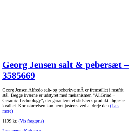
Georg Jensen salt & pebersæt –
3585669
Georg Jensen Alfredo salt- og peberkværnÂ er fremstillet i rustfrit
stål. Begge kværne er udstyret med mekanismen “AllGrind –
Ceramic Technology”, der garanterer et slidstærk produkt i højeste
kvalitet. Kornstørrelsen kan nemt justeres ved at dreje den
(Læs
mere)
1199
kr.
(Vis fragtpris)
Læs mere »
Køb nu »