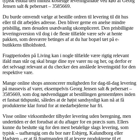
typisk endda den mindst kostelige leveringsmåde ved køb af Georg
Jensen salt & pebersæt – 3585669.
Du burde omvendt vælge at bestille ordren til levering til dit hus
eller til dit arbejdes adresse. Den bliver gerne en anelse mindre
prisbillig, men desuden usædvanlig ukompliceret. Den prisbilligste
leveringsversion vil dog i de fleste tilfælde være selv at hente
pakken, som desværre betinges af at du har bopæl tæt på e-
butikkens tilholdssted.
Fragtperioden på Living kan i nogle tilfælde være rigtig relevant
ifald man står og skal bruge dine nye varer nu og her, og derfor er
det selvsagt relevant at du checker den anslåede leveringstid for den
respektive vare.
Mange online shops annoncerer muligheden for dag-til-dag levering
på massevis af varer, eksempelvis Georg Jensen salt & pebersæt –
3585669, som dog nødvendiggør at bestillingen gennemføres inden
et fastsat tidspunkt, således at de højst sandsynligt kan nå at få
produkterne klar forud for at medarbejderne har fri.
Visse online virksomheder tilbyder levering uden beregning, men
undertiden er det forudsat at du aftager for en præcis sum. Ellers
kunne du beslutte sig for den mest betalelige slags levering, som
typisk – uafhængig om du bor nær Esbjerg, Kalundborg eller
Hadsten – er at få fragtmanden til at levere produkterne til et