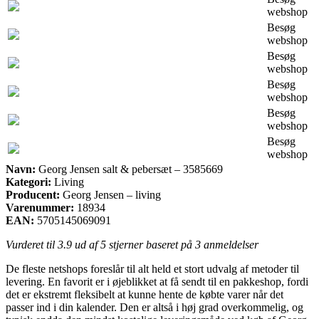
webshop
Besøg
webshop
Besøg
webshop
Besøg
webshop
Besøg
webshop
Besøg
webshop
Navn:
Georg Jensen salt & pebersæt – 3585669
Kategori:
Living
Producent:
Georg Jensen – living
Varenummer:
18934
EAN:
5705145069091
Vurderet til
3.9
ud af 5 stjerner baseret på
3
anmeldelser
De fleste netshops foreslår til alt held et stort udvalg af metoder til
levering. En favorit er i øjeblikket at få sendt til en pakkeshop, fordi
det er ekstremt fleksibelt at kunne hente de købte varer når det
passer ind i din kalender. Den er altså i høj grad overkommelig, og