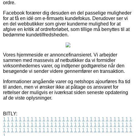
ordre.
Facebook forærer dig desuden en del passelige muligheder
for at få en idé om e-firmaets kundefokus. Derudover ser vi
en del webbutikker som giver kunderne mulighed for at
afgive en kritik af ordreforløbet, som tillige må benyttes til at
bedømme kundetilfredsheden.
Vores hjemmeside er annoncefinansieret. Vi arbejder
sammen med massevis af netbutikker da vi formidler
virksomhedernes varer, og indtjener godtgørelse når den
besøgende vi sender videre gennemfører en transaktion.
Informationer angående varer og netshops ajourføres fra tid
til anden, men vi ønsker ikke at påtage os ansvaret for
rettelser der muligvis er iværksat siden seneste opdatering
af de viste oplysninger.
BITLY:
1
1
1
1
1
1
1
1
1
1
1
1
1
1
1
1
1
1
1
1
1
1
1
1
1
1
1
1
1
1
1
1
1
1
1
1
1
1
1
1
1
1
1
1
1
1
1
1
1
1
1
1
1
1
1
1
1
1
1
1
1
1
1
1
1
1
1
1
1
1
1
1
1
1
1
1
1
1
1
1
1
1
1
1
1
1
1
1
1
1
1
1
1
1
1
1
1
1
1
1