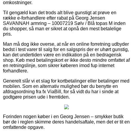
omkostninger.
Til gengæld kan det trods alt blive gunstigt at prøve en
række e-forhandlere efter rabat på Georg Jensen
SAVANNAH armring – 10007219 Sølv / Blå topas M inden
du shopper, så man er sikret at opnå den mest betalelige
pris.
Man må dog ikke overse, at når en online forretning udbyder
bedst i test varer til salg for en salgspris der er uhørt gunstig,
kan det undertiden være en indikation på en bedragerisk
shop. Køb med betalingskort er ikke desto mindre omfattet af
en retningslinje, som sikrer køberen imod fup internet
forhandlere.
Generelt slår vi et slag for kortbetalinger eller betalinger med
mobilen. Som en alternativ mulighed bør du benytte en
afdragsordning fra fx ViaBill, for så vidt du har i sinde at
godtgøre prisen ude i fremtiden.
Forinden nogen køber i en Georg Jensen – smykker butik
bør de i reglen skimme deres handelsaftale, men det er tit en
omfattende opgave.