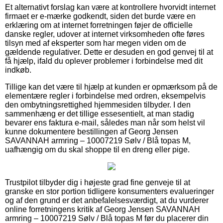
Et alternativt forslag kan være at kontrollere hvorvidt internet
firmaet er e-mærke godkendt, siden det burde være en
erklæring om at internet forretningen føjer de officielle
danske regler, udover at internet virksomheden ofte føres
tilsyn med af eksperter som har megen viden om de
gældende regulativer. Dette er desuden en god genvej til at
få hjælp, ifald du oplever problemer i forbindelse med dit
indkøb.
Tillige kan det være til hjælp at kunden er opmærksom på de
elementære regler i forbindelse med ordren, eksempelvis
den ombytningsrettighed hjemmesiden tilbyder. I den
sammenhæng er det tillige essesentielt, at man stadig
bevarer ens faktura e-mail, således man når som helst vil
kunne dokumentere bestillingen af Georg Jensen
SAVANNAH armring – 10007219 Sølv / Blå topas M,
uafhængig om du skal shoppe til en dreng eller pige.
Trustpilot tilbyder dig i højeste grad fine genveje til at
granske en stor portion tidligere konsumenters evalueringer
og af den grund er det anbefalelsesværdigt, at du vurderer
online forretningens kritik af Georg Jensen SAVANNAH
armring – 10007219 Sølv / Blå topas M før du placerer din