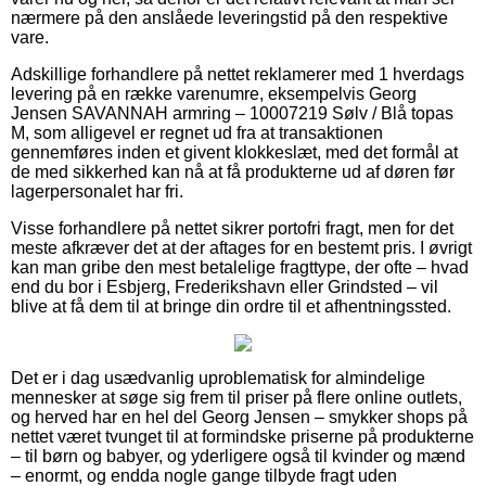
nærmere på den anslåede leveringstid på den respektive
vare.
Adskillige forhandlere på nettet reklamerer med 1 hverdags
levering på en række varenumre, eksempelvis Georg
Jensen SAVANNAH armring – 10007219 Sølv / Blå topas
M, som alligevel er regnet ud fra at transaktionen
gennemføres inden et givent klokkeslæt, med det formål at
de med sikkerhed kan nå at få produkterne ud af døren før
lagerpersonalet har fri.
Visse forhandlere på nettet sikrer portofri fragt, men for det
meste afkræver det at der aftages for en bestemt pris. I øvrigt
kan man gribe den mest betalelige fragttype, der ofte – hvad
end du bor i Esbjerg, Frederikshavn eller Grindsted – vil
blive at få dem til at bringe din ordre til et afhentningssted.
Det er i dag usædvanlig uproblematisk for almindelige
mennesker at søge sig frem til priser på flere online outlets,
og herved har en hel del Georg Jensen – smykker shops på
nettet været tvunget til at formindske priserne på produkterne
– til børn og babyer, og yderligere også til kvinder og mænd
– enormt, og endda nogle gange tilbyde fragt uden