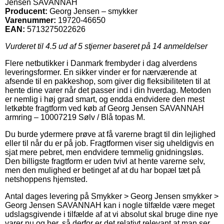
Jensen SAVANNAH
Producent:
Georg Jensen – smykker
Varenummer:
19720-46650
EAN:
5713275022626
Vurderet til
4.5
ud af 5 stjerner baseret på
14
anmeldelser
Flere netbutikker i Danmark frembyder i dag alverdens
leveringsformer. En sikker vinder er for nærværende at
afsende til en pakkeshop, som giver dig fleksibiliteten til at
hente dine varer når det passer ind i din hverdag. Metoden
er nemlig i høj grad smart, og endda endvidere den mest
letkøbte fragtform ved køb af Georg Jensen SAVANNAH
armring – 10007219 Sølv / Blå topas M.
Du burde ydermere prøve at få varerne bragt til din lejlighed
eller til når du er på job. Fragtformen viser sig uheldigvis en
sjat mere pebret, men endvidere temmelig gnidningsløs.
Den billigste fragtform er uden tvivl at hente varerne selv,
men den mulighed er betinget af at du har bopæl tæt på
netshoppens hjemsted.
Antal dages levering på Smykker > Georg Jensen smykker >
Georg Jensen SAVANNAH kan i nogle tilfælde være meget
udslagsgivende i tilfælde af at vi absolut skal bruge dine nye
varer nu og her, så derfor er det relativt relevant at man ser