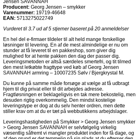
Jensen SAVANNAH
Producent:
Georg Jensen – smykker
Varenummer:
19719-46648
EAN:
5713275022749
Vurderet til
3.7
ud af 5 stjerner baseret på
20
anmeldelser
En hel del e-firmaer tildeler til alt held mange forskellige
løsninger til levering. En af de mest almindelige er nu om
stunder at få leveret til en pakkeshop, som giver dig
mulighed for at hente pakken den dag der passer dig.
Leveringsmetoden er altså særdeles smertefri, og tit tilmed
den mest letkøbte fragttype ved køb af Georg Jensen
SAVANNAH armring – 10007235 Sølv / Bjergkrystal M.
Du kunne på samme måde forsøge at vælge at få udbragt
hjem til dig privat eller til dit arbejdes adresse.
Fragtløsningen er beklageligvis en tak mere bekostelig, men
desuden rigtig overkommelig. Den mindst kostelige
leveringstype er dog at du selv henter ordren, men dette
stiller krav om at du er tæt på webbutikkens arbejdslager.
Leveringshastigheden på Smykker > Georg Jensen smykker
> Georg Jensen SAVANNAH er selvfølgelig virkelig
væsentlig såfremt vi mangler produktet inden for få dage, og
af den grund er det temmelig på sin plads at du efterser den