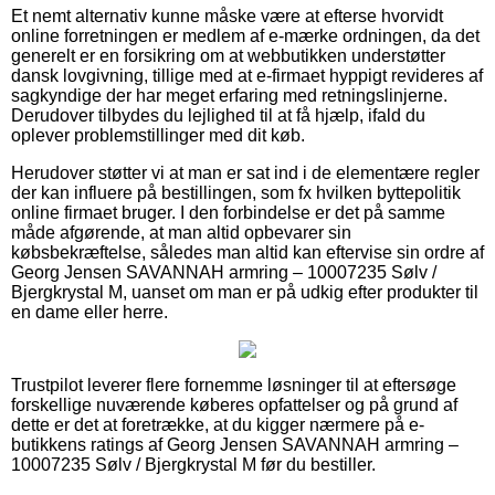
Et nemt alternativ kunne måske være at efterse hvorvidt
online forretningen er medlem af e-mærke ordningen, da det
generelt er en forsikring om at webbutikken understøtter
dansk lovgivning, tillige med at e-firmaet hyppigt revideres af
sagkyndige der har meget erfaring med retningslinjerne.
Derudover tilbydes du lejlighed til at få hjælp, ifald du
oplever problemstillinger med dit køb.
Herudover støtter vi at man er sat ind i de elementære regler
der kan influere på bestillingen, som fx hvilken byttepolitik
online firmaet bruger. I den forbindelse er det på samme
måde afgørende, at man altid opbevarer sin
købsbekræftelse, således man altid kan eftervise sin ordre af
Georg Jensen SAVANNAH armring – 10007235 Sølv /
Bjergkrystal M, uanset om man er på udkig efter produkter til
en dame eller herre.
Trustpilot leverer flere fornemme løsninger til at eftersøge
forskellige nuværende køberes opfattelser og på grund af
dette er det at foretrække, at du kigger nærmere på e-
butikkens ratings af Georg Jensen SAVANNAH armring –
10007235 Sølv / Bjergkrystal M før du bestiller.