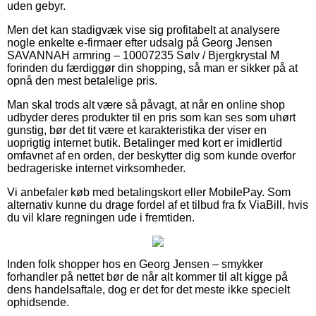
uden gebyr.
Men det kan stadigvæk vise sig profitabelt at analysere
nogle enkelte e-firmaer efter udsalg på Georg Jensen
SAVANNAH armring – 10007235 Sølv / Bjergkrystal M
forinden du færdiggør din shopping, så man er sikker på at
opnå den mest betalelige pris.
Man skal trods alt være så påvagt, at når en online shop
udbyder deres produkter til en pris som kan ses som uhørt
gunstig, bør det tit være et karakteristika der viser en
uoprigtig internet butik. Betalinger med kort er imidlertid
omfavnet af en orden, der beskytter dig som kunde overfor
bedrageriske internet virksomheder.
Vi anbefaler køb med betalingskort eller MobilePay. Som
alternativ kunne du drage fordel af et tilbud fra fx ViaBill, hvis
du vil klare regningen ude i fremtiden.
Inden folk shopper hos en Georg Jensen – smykker
forhandler på nettet bør de når alt kommer til alt kigge på
dens handelsaftale, dog er det for det meste ikke specielt
ophidsende.