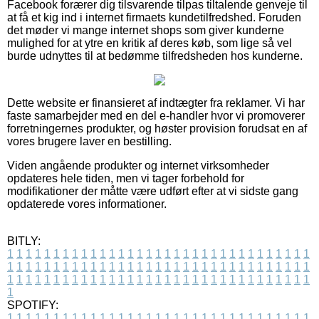
Facebook forærer dig tilsvarende tilpas tiltalende genveje til
at få et kig ind i internet firmaets kundetilfredshed. Foruden
det møder vi mange internet shops som giver kunderne
mulighed for at ytre en kritik af deres køb, som lige så vel
burde udnyttes til at bedømme tilfredsheden hos kunderne.
Dette website er finansieret af indtægter fra reklamer. Vi har
faste samarbejder med en del e-handler hvor vi promoverer
forretningernes produkter, og høster provision forudsat en af
vores brugere laver en bestilling.
Viden angående produkter og internet virksomheder
opdateres hele tiden, men vi tager forbehold for
modifikationer der måtte være udført efter at vi sidste gang
opdaterede vores informationer.
BITLY:
1
1
1
1
1
1
1
1
1
1
1
1
1
1
1
1
1
1
1
1
1
1
1
1
1
1
1
1
1
1
1
1
1
1
1
1
1
1
1
1
1
1
1
1
1
1
1
1
1
1
1
1
1
1
1
1
1
1
1
1
1
1
1
1
1
1
1
1
1
1
1
1
1
1
1
1
1
1
1
1
1
1
1
1
1
1
1
1
1
1
1
1
1
1
1
1
1
1
1
1
SPOTIFY:
1
1
1
1
1
1
1
1
1
1
1
1
1
1
1
1
1
1
1
1
1
1
1
1
1
1
1
1
1
1
1
1
1