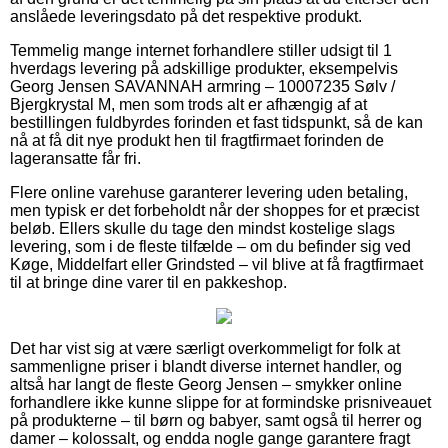
anslåede leveringsdato på det respektive produkt.
Temmelig mange internet forhandlere stiller udsigt til 1
hverdags levering på adskillige produkter, eksempelvis
Georg Jensen SAVANNAH armring – 10007235 Sølv /
Bjergkrystal M, men som trods alt er afhængig af at
bestillingen fuldbyrdes forinden et fast tidspunkt, så de kan
nå at få dit nye produkt hen til fragtfirmaet forinden de
lageransatte får fri.
Flere online varehuse garanterer levering uden betaling,
men typisk er det forbeholdt når der shoppes for et præcist
beløb. Ellers skulle du tage den mindst kostelige slags
levering, som i de fleste tilfælde – om du befinder sig ved
Køge, Middelfart eller Grindsted – vil blive at få fragtfirmaet
til at bringe dine varer til en pakkeshop.
Det har vist sig at være særligt overkommeligt for folk at
sammenligne priser i blandt diverse internet handler, og
altså har langt de fleste Georg Jensen – smykker online
forhandlere ikke kunne slippe for at formindske prisniveauet
på produkterne – til børn og babyer, samt også til herrer og
damer – kolossalt, og endda nogle gange garantere fragt