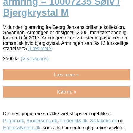
armring – 10007235 Sølv /
Bjergkrystal M
Vidunderlig armring fra Georg Jensens brillante kollektion,
Savannah. Armringen er designet i 2006, men først endelig
lanceret i år 2017. Armringen er udført i sterlingsølv med en
romantisk hvid bjergkrystal. Armringen kan fås i 3 forskellige
størrelser:S
(Læs mere)
2500
kr.
(Vis fragtpris)
Læs mere »
Køb nu »
De mest populære smykke-webshops er i øjeblikket
Pilgrim.dk
,
Brodersens.dk
,
FrederikIX.dk
,
SifJakobs.dk
og
EndlessNordic.dk
, som alle har nogle rigtig lækre smykker.