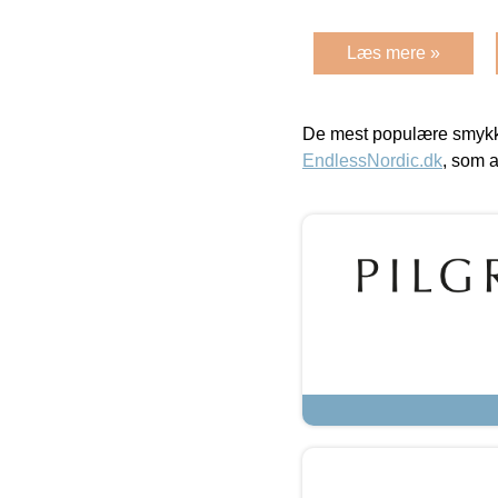
Læs mere »
De mest populære smykk
EndlessNordic.dk
, som a