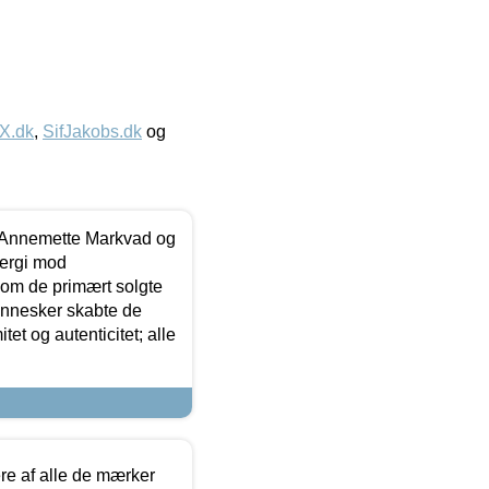
IX.dk
,
SifJakobs.dk
og
- Annemette Markvad og
ergi mod
som de primært solgte
mennesker skabte de
et og autenticitet; alle
.
re af alle de mærker