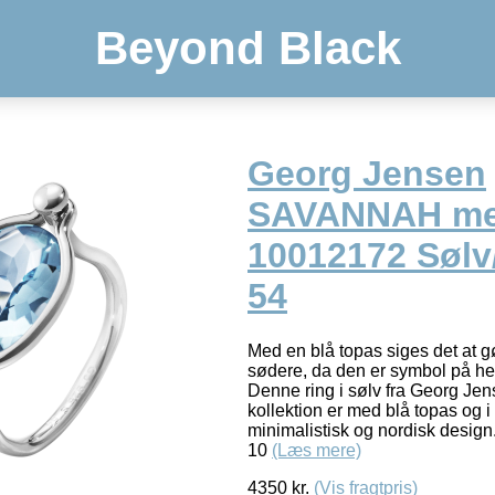
Beyond Black
Georg Jensen
SAVANNAH mel
10012172 Sølv
54
Med en blå topas siges det at 
sødere, da den er symbol på h
Denne ring i sølv fra Georg 
kollektion er med blå topas og i 
minimalistisk og nordisk design
10
(Læs mere)
4350
kr.
(Vis fragtpris)