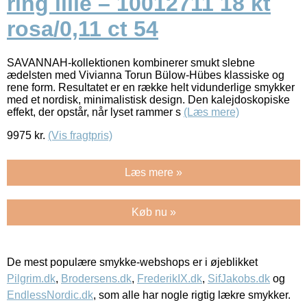
ring lille – 10012711 18 kt
rosa/0,11 ct 54
SAVANNAH-kollektionen kombinerer smukt slebne
ædelsten med Vivianna Torun Bülow-Hübes klassiske og
rene form. Resultatet er en række helt vidunderlige smykker
med et nordisk, minimalistisk design. Den kalejdoskopiske
effekt, der opstår, når lyset rammer s
(Læs mere)
9975
kr.
(Vis fragtpris)
Læs mere »
Køb nu »
De mest populære smykke-webshops er i øjeblikket
Pilgrim.dk
,
Brodersens.dk
,
FrederikIX.dk
,
SifJakobs.dk
og
EndlessNordic.dk
, som alle har nogle rigtig lækre smykker.