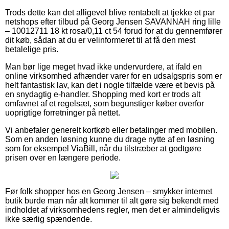
Trods dette kan det alligevel blive rentabelt at tjekke et par
netshops efter tilbud på Georg Jensen SAVANNAH ring lille
– 10012711 18 kt rosa/0,11 ct 54 forud for at du gennemfører
dit køb, sådan at du er velinformeret til at få den mest
betalelige pris.
Man bør lige meget hvad ikke undervurdere, at ifald en
online virksomhed afhænder varer for en udsalgspris som er
helt fantastisk lav, kan det i nogle tilfælde være et bevis på
en snydagtig e-handler. Shopping med kort er trods alt
omfavnet af et regelsæt, som begunstiger køber overfor
uoprigtige forretninger på nettet.
Vi anbefaler generelt kortkøb eller betalinger med mobilen.
Som en anden løsning kunne du drage nytte af en løsning
som for eksempel ViaBill, når du tilstræber at godtgøre
prisen over en længere periode.
Før folk shopper hos en Georg Jensen – smykker internet
butik burde man når alt kommer til alt gøre sig bekendt med
indholdet af virksomhedens regler, men det er almindeligvis
ikke særlig spændende.