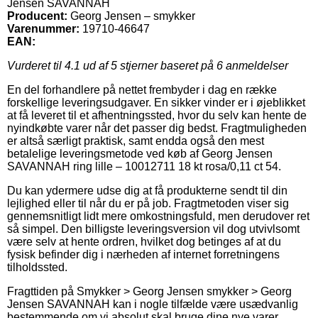
Jensen SAVANNAH
Producent:
Georg Jensen – smykker
Varenummer:
19710-46647
EAN:
Vurderet til
4.1
ud af 5 stjerner baseret på
6
anmeldelser
En del forhandlere på nettet frembyder i dag en række
forskellige leveringsudgaver. En sikker vinder er i øjeblikket
at få leveret til et afhentningssted, hvor du selv kan hente de
nyindkøbte varer når det passer dig bedst. Fragtmuligheden
er altså særligt praktisk, samt endda også den mest
betalelige leveringsmetode ved køb af Georg Jensen
SAVANNAH ring lille – 10012711 18 kt rosa/0,11 ct 54.
Du kan ydermere udse dig at få produkterne sendt til din
lejlighed eller til når du er på job. Fragtmetoden viser sig
gennemsnitligt lidt mere omkostningsfuld, men derudover ret
så simpel. Den billigste leveringsversion vil dog utvivlsomt
være selv at hente ordren, hvilket dog betinges af at du
fysisk befinder dig i nærheden af internet forretningens
tilholdssted.
Fragttiden på Smykker > Georg Jensen smykker > Georg
Jensen SAVANNAH kan i nogle tilfælde være usædvanlig
bestemmende om vi absolut skal bruge dine nye varer