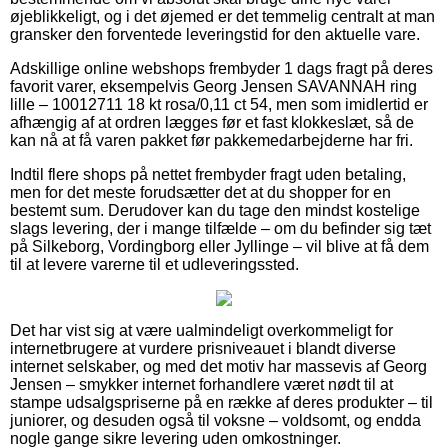
øjeblikkeligt, og i det øjemed er det temmelig centralt at man
gransker den forventede leveringstid for den aktuelle vare.
Adskillige online webshops frembyder 1 dags fragt på deres
favorit varer, eksempelvis Georg Jensen SAVANNAH ring
lille – 10012711 18 kt rosa/0,11 ct 54, men som imidlertid er
afhængig af at ordren lægges før et fast klokkeslæt, så de
kan nå at få varen pakket før pakkemedarbejderne har fri.
Indtil flere shops på nettet frembyder fragt uden betaling,
men for det meste forudsætter det at du shopper for en
bestemt sum. Derudover kan du tage den mindst kostelige
slags levering, der i mange tilfælde – om du befinder sig tæt
på Silkeborg, Vordingborg eller Jyllinge – vil blive at få dem
til at levere varerne til et udleveringssted.
Det har vist sig at være ualmindeligt overkommeligt for
internetbrugere at vurdere prisniveauet i blandt diverse
internet selskaber, og med det motiv har massevis af Georg
Jensen – smykker internet forhandlere været nødt til at
stampe udsalgspriserne på en række af deres produkter – til
juniorer, og desuden også til voksne – voldsomt, og endda
nogle gange sikre levering uden omkostninger.