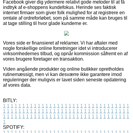
Facebook giver dig ydermere relativt gode metoder til at få
indtryk af e-shoppens kundefokus. Herinde ses faktisk
internet firmaer som giver folk mulighed for at registrere en
omtale af ordreforløbet, som på samme måde kan bruges til
at tage stilling til hvor glade kunderne er.
Vores side er finansieret af reklamer. Vi har aftaler med
nogle forskellige online forretninger idet vi introducerer
virksomhedernes tilbud, og opnår kommission såfremt en af
vores brugere foretager en transaktion.
Viden angående produkter og online butikker opretholdes
rutinemæssigt, men vi kan desværre ikke garantere imod
reguleringer der muligvis er lavet siden seneste opdatering
af vores data.
BITLY:
1
1
1
1
1
1
1
1
1
1
1
1
1
1
1
1
1
1
1
1
1
1
1
1
1
1
1
1
1
1
1
1
1
1
1
1
1
1
1
1
1
1
1
1
1
1
1
1
1
1
1
1
1
1
1
1
1
1
1
1
1
1
1
1
1
1
1
1
1
1
1
1
1
1
1
1
1
1
1
1
1
1
1
1
1
1
1
1
1
1
1
1
1
1
1
1
1
1
1
1
SPOTIFY:
1
1
1
1
1
1
1
1
1
1
1
1
1
1
1
1
1
1
1
1
1
1
1
1
1
1
1
1
1
1
1
1
1