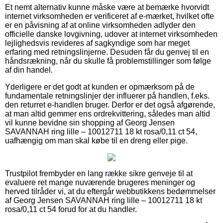
Et nemt alternativ kunne måske være at bemærke hvorvidt
internet virksomheden er verificeret af e-mærket, hvilket ofte
er en påvisning af at online virksomheden adlyder den
officielle danske lovgivning, udover at internet virksomheden
lejlighedsvis revideres af sagkyndige som har meget
erfaring med retningslinjerne. Desuden får du genvej til en
håndsrækning, når du skulle få problemstillinger som følge
af din handel.
Yderligere er det godt at kunden er opmærksom på de
fundamentale retningslinjer der influerer på handlen, f.eks.
den returret e-handlen bruger. Derfor er det også afgørende,
at man altid gemmer ens ordrekvittering, således man altid
vil kunne bevidne sin shopping af Georg Jensen
SAVANNAH ring lille – 10012711 18 kt rosa/0,11 ct 54,
uafhængig om man skal købe til en dreng eller pige.
Trustpilot frembyder en lang række sikre genveje til at
evaluere ret mange nuværende brugeres meninger og
herved tilråder vi, at du eftergår webbutikkens bedømmelser
af Georg Jensen SAVANNAH ring lille – 10012711 18 kt
rosa/0,11 ct 54 forud for at du handler.