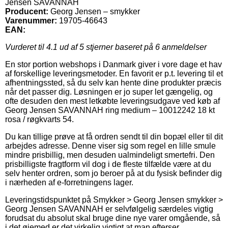
Jensen SAVANNAH
Producent:
Georg Jensen – smykker
Varenummer:
19705-46643
EAN:
Vurderet til
4.1
ud af 5 stjerner baseret på
6
anmeldelser
En stor portion webshops i Danmark giver i vore dage et hav
af forskellige leveringsmetoder. En favorit er p.t. levering til et
afhentningssted, så du selv kan hente dine produkter præcis
når det passer dig. Løsningen er jo super let gængelig, og
ofte desuden den mest letkøbte leveringsudgave ved køb af
Georg Jensen SAVANNAH ring medium – 10012242 18 kt
rosa / røgkvarts 54.
Du kan tillige prøve at få ordren sendt til din bopæl eller til dit
arbejdes adresse. Denne viser sig som regel en lille smule
mindre prisbillig, men desuden ualmindeligt smertefri. Den
prisbilligste fragtform vil dog i de fleste tilfælde være at du
selv henter ordren, som jo beroer på at du fysisk befinder dig
i nærheden af e-forretningens lager.
Leveringstidspunktet på Smykker > Georg Jensen smykker >
Georg Jensen SAVANNAH er selvfølgelig særdeles vigtig
forudsat du absolut skal bruge dine nye varer omgående, så
i det øjemed er det virkelig vigtigt at man efterser