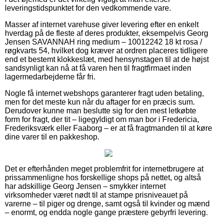
leveringstidspunktet for den vedkommende vare.
Masser af internet varehuse giver levering efter en enkelt
hverdag på de fleste af deres produkter, eksempelvis Georg
Jensen SAVANNAH ring medium – 10012242 18 kt rosa /
røgkvarts 54, hvilket dog kræver at ordren placeres tidligere
end et bestemt klokkeslæt, med hensynstagen til at de højst
sandsynligt kan nå at få varen hen til fragtfirmaet inden
lagermedarbejderne får fri.
Nogle få internet webshops garanterer fragt uden betaling,
men for det meste kun når du aftager for en præcis sum.
Derudover kunne man beslutte sig for den mest letkøbte
form for fragt, der tit – ligegyldigt om man bor i Fredericia,
Frederiksværk eller Faaborg – er at få fragtmanden til at køre
dine varer til en pakkeshop.
Det er efterhånden meget problemfrit for internetbrugere at
prissammenligne hos forskellige shops på nettet, og altså
har adskillige Georg Jensen – smykker internet
virksomheder været nødt til at stampe prisniveauet på
varerne – til piger og drenge, samt også til kvinder og mænd
– enormt, og endda nogle gange præstere gebyrfri levering.