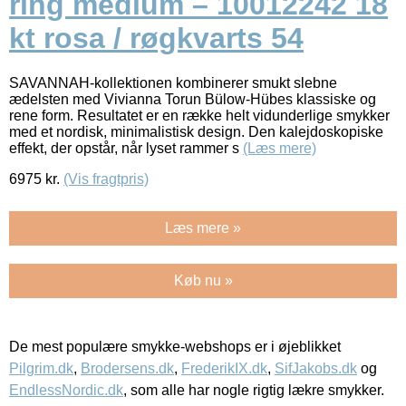
ring medium – 10012242 18
kt rosa / røgkvarts 54
SAVANNAH-kollektionen kombinerer smukt slebne
ædelsten med Vivianna Torun Bülow-Hübes klassiske og
rene form. Resultatet er en række helt vidunderlige smykker
med et nordisk, minimalistisk design. Den kalejdoskopiske
effekt, der opstår, når lyset rammer s
(Læs mere)
6975
kr.
(Vis fragtpris)
Læs mere »
Køb nu »
De mest populære smykke-webshops er i øjeblikket
Pilgrim.dk
,
Brodersens.dk
,
FrederikIX.dk
,
SifJakobs.dk
og
EndlessNordic.dk
, som alle har nogle rigtig lækre smykker.