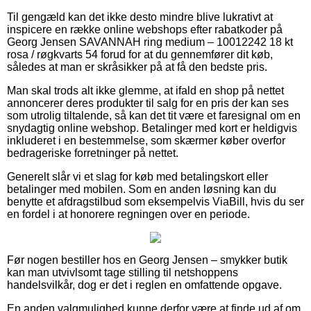
Til gengæld kan det ikke desto mindre blive lukrativt at
inspicere en række online webshops efter rabatkoder på
Georg Jensen SAVANNAH ring medium – 10012242 18 kt
rosa / røgkvarts 54 forud for at du gennemfører dit køb,
således at man er skråsikker på at få den bedste pris.
Man skal trods alt ikke glemme, at ifald en shop på nettet
annoncerer deres produkter til salg for en pris der kan ses
som utrolig tiltalende, så kan det tit være et faresignal om en
snydagtig online webshop. Betalinger med kort er heldigvis
inkluderet i en bestemmelse, som skærmer køber overfor
bedrageriske forretninger på nettet.
Generelt slår vi et slag for køb med betalingskort eller
betalinger med mobilen. Som en anden løsning kan du
benytte et afdragstilbud som eksempelvis ViaBill, hvis du ser
en fordel i at honorere regningen over en periode.
Før nogen bestiller hos en Georg Jensen – smykker butik
kan man utvivlsomt tage stilling til netshoppens
handelsvilkår, dog er det i reglen en omfattende opgave.
En anden valgmulighed kunne derfor være at finde ud af om