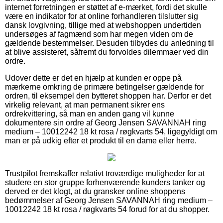
internet forretningen er støttet af e-mærket, fordi det skulle
være en indikator for at online forhandleren tilslutter sig
dansk lovgivning, tillige med at webshoppen undertiden
undersøges af fagmænd som har megen viden om de
gældende bestemmelser. Desuden tilbydes du anledning til
at blive assisteret, såfremt du forvoldes dilemmaer ved din
ordre.
Udover dette er det en hjælp at kunden er oppe på
mærkerne omkring de primære betingelser gældende for
ordren, til eksempel den bytteret shoppen har. Derfor er det
virkelig relevant, at man permanent sikrer ens
ordrekvittering, så man en anden gang vil kunne
dokumentere sin ordre af Georg Jensen SAVANNAH ring
medium – 10012242 18 kt rosa / røgkvarts 54, ligegyldigt om
man er på udkig efter et produkt til en dame eller herre.
Trustpilot fremskaffer relativt troværdige muligheder for at
studere en stor gruppe forhenværende kunders tanker og
derved er det klogt, at du gransker online shoppens
bedømmelser af Georg Jensen SAVANNAH ring medium –
10012242 18 kt rosa / røgkvarts 54 forud for at du shopper.