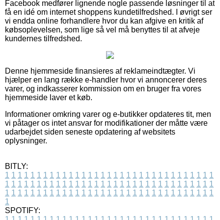
Facebook medfører lignende nogle passende løsninger til at
få en idé om internet shoppens kundetilfredshed. I øvrigt ser
vi endda online forhandlere hvor du kan afgive en kritik af
købsoplevelsen, som lige så vel må benyttes til at afveje
kundernes tilfredshed.
Denne hjemmeside finansieres af reklameindtægter. Vi
hjælper en lang række e-handler hvor vi annoncerer deres
varer, og indkasserer kommission om en bruger fra vores
hjemmeside laver et køb.
Informationer omkring varer og e-butikker opdateres tit, men
vi påtager os intet ansvar for modifikationer der måtte være
udarbejdet siden seneste opdatering af websitets
oplysninger.
BITLY:
1
1
1
1
1
1
1
1
1
1
1
1
1
1
1
1
1
1
1
1
1
1
1
1
1
1
1
1
1
1
1
1
1
1
1
1
1
1
1
1
1
1
1
1
1
1
1
1
1
1
1
1
1
1
1
1
1
1
1
1
1
1
1
1
1
1
1
1
1
1
1
1
1
1
1
1
1
1
1
1
1
1
1
1
1
1
1
1
1
1
1
1
1
1
1
1
1
1
1
1
SPOTIFY:
1
1
1
1
1
1
1
1
1
1
1
1
1
1
1
1
1
1
1
1
1
1
1
1
1
1
1
1
1
1
1
1
1