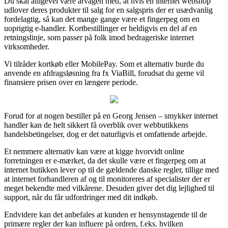
Du skal alligevel være årvågen med, at hvis en internet webshop
udlover deres produkter til salg for en salgspris der er usædvanlig
fordelagtig, så kan det mange gange være et fingerpeg om en
uoprigtig e-handler. Kortbestillinger er heldigvis en del af en
retningslinje, som passer på folk imod bedrageriske internet
virksomheder.
Vi tilråder kortkøb eller MobilePay. Som et alternativ burde du
anvende en afdragsløsning fra fx ViaBill, forudsat du gerne vil
finansiere prisen over en længere periode.
Forud for at nogen bestiller på en Georg Jensen – smykker internet
handler kan de helt sikkert få overblik over webbutikkens
handelsbetingelser, dog er det naturligvis et omfattende arbejde.
Et nemmere alternativ kan være at kigge hvorvidt online
forretningen er e-mærket, da det skulle være et fingerpeg om at
internet butikken lever op til de gældende danske regler, tillige med
at internet forhandleren af og til monitoreres af specialister der er
meget bekendte med vilkårene. Desuden giver det dig lejlighed til
support, når du får udfordringer med dit indkøb.
Endvidere kan det anbefales at kunden er hensynstagende til de
primære regler der kan influere på ordren, f.eks. hvilken