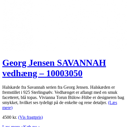
Georg Jensen SAVANNAH
vedhæng – 10003050
Halskæde fra Savannah serien fra Georg Jensen. Halskæden er
fremstillet i 925 Sterlingsølv. Vedhænget er aflangt med en smuk
facetteret, blå topas. Vivianna Torun Bülow-Hübe er designeren bag
smykket, hvilket ses tydeligt på de enkelte og rene detaljer.
(Læs
mere)
4500
kr.
(Vis fragtpris)
Læs mere »
Køb nu »