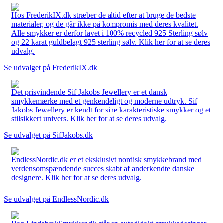
Hos FrederikIX.dk stræber de altid efter at bruge de bedste
materialer, og de går ikke på kompromis med deres kvalitet.
Alle smykker er derfor lavet i 100% recycled 925 Sterling sølv
og 22 karat guldbelagt 925 sterling sølv. Klik her for at se deres
udvalg.
Se udvalget på FrederikIX.dk
Det prisvindende Sif Jakobs Jewellery er et dansk
smykkemærke med et genkendeligt og moderne udtryk. Sif
Jakobs Jewellery er kendt for sine karakteristiske smykker og et
stilsikkert univers. Klik her for at se deres udvalg.
Se udvalget på SifJakobs.dk
EndlessNordic.dk er et eksklusivt nordisk smykkebrand med
verdensomspændende succes skabt af anderkendte danske
designere. Klik her for at se deres udvalg.
Se udvalget på EndlessNordic.dk