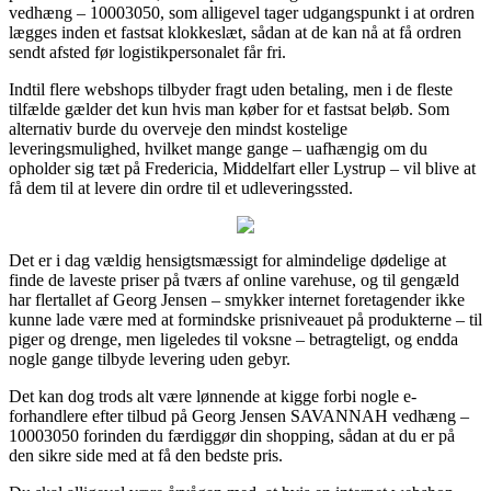
vedhæng – 10003050, som alligevel tager udgangspunkt i at ordren
lægges inden et fastsat klokkeslæt, sådan at de kan nå at få ordren
sendt afsted før logistikpersonalet får fri.
Indtil flere webshops tilbyder fragt uden betaling, men i de fleste
tilfælde gælder det kun hvis man køber for et fastsat beløb. Som
alternativ burde du overveje den mindst kostelige
leveringsmulighed, hvilket mange gange – uafhængig om du
opholder sig tæt på Fredericia, Middelfart eller Lystrup – vil blive at
få dem til at levere din ordre til et udleveringssted.
Det er i dag vældig hensigtsmæssigt for almindelige dødelige at
finde de laveste priser på tværs af online varehuse, og til gengæld
har flertallet af Georg Jensen – smykker internet foretagender ikke
kunne lade være med at formindske prisniveauet på produkterne – til
piger og drenge, men ligeledes til voksne – betragteligt, og endda
nogle gange tilbyde levering uden gebyr.
Det kan dog trods alt være lønnende at kigge forbi nogle e-
forhandlere efter tilbud på Georg Jensen SAVANNAH vedhæng –
10003050 forinden du færdiggør din shopping, sådan at du er på
den sikre side med at få den bedste pris.