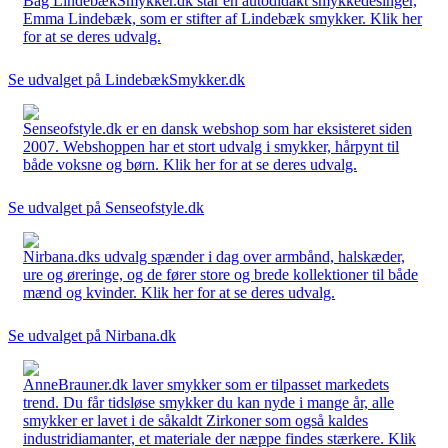
Bag LindebækSmykker.dk står en autodidakt smykkedesinger,
Emma Lindebæk, som er stifter af Lindebæk smykker. Klik her
for at se deres udvalg.
Se udvalget på LindebækSmykker.dk
Senseofstyle.dk er en dansk webshop som har eksisteret siden
2007. Webshoppen har et stort udvalg i smykker, hårpynt til
både voksne og børn. Klik her for at se deres udvalg.
Se udvalget på Senseofstyle.dk
Nirbana.dks udvalg spænder i dag over armbånd, halskæder,
ure og øreringe, og de fører store og brede kollektioner til både
mænd og kvinder. Klik her for at se deres udvalg.
Se udvalget på Nirbana.dk
AnneBrauner.dk laver smykker som er tilpasset markedets
trend. Du får tidsløse smykker du kan nyde i mange år, alle
smykker er lavet i de såkaldt Zirkoner som også kaldes
industridiamanter, et materiale der næppe findes stærkere. Klik