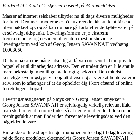
Vurderet til
4.4
ud af 5 stjerner baseret på
44
anmeldelser
Masser af internet selskaber tilbyder nu til dags diverse muligheder
for fragt. Den mest moderne er på nuværende tidspunkt at få sendt
til en pakkeshop, og så kan du bare gå forbi efter de købte varer på
et selvvalgt tidspunkt. Leveringsformen er jo ekstremt
fremkommelig, og desuden tillige den mest prisbevidste
leveringsform ved køb af Georg Jensen SAVANNAH vedhæng –
10003050.
Du kan på samme måde udse dig at få varerne sendt til din private
bopæl eller til dit arbejdes adresse. Den er undertiden en lille smule
mere bekostelig, men til gengæld rigtig bekvem. Den mindst
kostelige leveringstype vil dog altid vise sig at være at hente varerne
selv, som jo afhænger af at du opholder dig i kort afstand af online
forretningens bopæl.
Leveringshastigheden på Smykker > Georg Jensen smykker >
Georg Jensen SAVANNAH er selvfølgelig virkelig relevant ifald
man skal bruge din ordre fluks, så af den grund er det fuldkommen
meningsfuldt at man finder den forventede leveringsdato ved den
pågældende vare.
En række online shops tilsiger muligheden for dag-til-dag levering
på de fleste produkter, eksempelvis Georg Jensen SAVANNAH