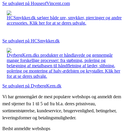
Se udvalget på HouseofVincent.com
HCSmykker.dk sælger både ure, smykker, piercinger og andre
accessories. Klik her for at se deres udvalg.
Se udvalget på HCSmykker.dk
DyrbergKern.dks produkter er håndlavede og gennemgår
mange forskellige processer: fra støbning, polering og
belægning af metalbasen til håndfletning af læder, slibning,
polering og montering af halv-ædelsten og krystaller. Klik her
for at se deres udvalg.
Se udvalget på DyrbergKern.dk
Vi har gennemgået de mest populære webshops og anmeldt dem
med stjerner fra 1 til 5 ud fra bl.a. deres prisniveau,
sortimentstørrelse, kundeservice, brugervenlighed, betingelser,
leveringsformer og betalingsmuligheder.
Bedst anmeldte webshops