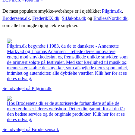
De mest populære smykke-webshops er i øjeblikket
Pilgrim.dk
,
Brodersens.dk
,
FrederikIX.dk
,
SifJakobs.dk
og
EndlessNordic.dk
,
som alle har nogle rigtig lækre smykker.
Pilgrim.dk begyndte i 1983, da de to danskere - Annemette
Markvad og Thomas Adamsen – rettede deres innovative
energi mod smykkedesign og fremstillede unikke smykker, som
de primært solgte på festivaler. Med stor kærlighed til musik og
mennesker skabte de smykker, som afspejlede deres spontanitet,
intimitet og autenticitet; alle dybtfølte værdier. Klik her for at se
deres udvalg.
Se udvalget på Pilgrim.dk
Hos Brodersens.dk er de autoriserede forhandlere af alle de
mærker du ser i deres webshop. Det er din garanti for at du får
den bedste service og de originale produkter. Klik her for at se
deres udvalg.
Se udvalget på Brodersens.dk