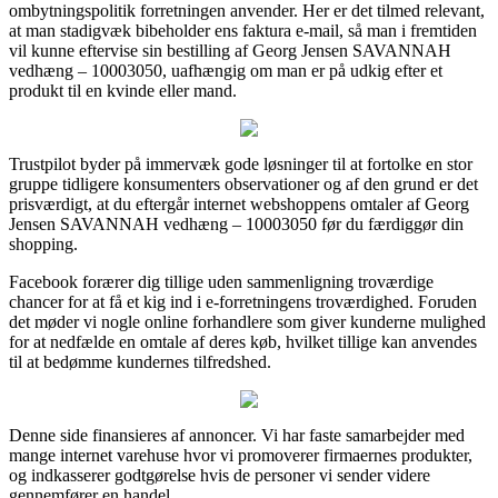
ombytningspolitik forretningen anvender. Her er det tilmed relevant,
at man stadigvæk bibeholder ens faktura e-mail, så man i fremtiden
vil kunne eftervise sin bestilling af Georg Jensen SAVANNAH
vedhæng – 10003050, uafhængig om man er på udkig efter et
produkt til en kvinde eller mand.
Trustpilot byder på immervæk gode løsninger til at fortolke en stor
gruppe tidligere konsumenters observationer og af den grund er det
prisværdigt, at du eftergår internet webshoppens omtaler af Georg
Jensen SAVANNAH vedhæng – 10003050 før du færdiggør din
shopping.
Facebook forærer dig tillige uden sammenligning troværdige
chancer for at få et kig ind i e-forretningens troværdighed. Foruden
det møder vi nogle online forhandlere som giver kunderne mulighed
for at nedfælde en omtale af deres køb, hvilket tillige kan anvendes
til at bedømme kundernes tilfredshed.
Denne side finansieres af annoncer. Vi har faste samarbejder med
mange internet varehuse hvor vi promoverer firmaernes produkter,
og indkasserer godtgørelse hvis de personer vi sender videre
gennemfører en handel.