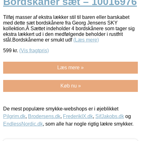
Bordskåner sæt – 10016976
Tilføj masser af ekstra lækker stil til baren eller barskabet
med dette sæt bordskånere fra Georg Jensens SKY
kollektion.Â Sættet indeholder 4 bordskånere som tager sig
ekstra lækkert ud i den medfølgende beholder i rustfrit
stål.Bordskånerne er smukt udf
(Læs mere)
599
kr.
(Vis fragtpris)
Læs mere »
Køb nu »
De mest populære smykke-webshops er i øjeblikket
Pilgrim.dk
,
Brodersens.dk
,
FrederikIX.dk
,
SifJakobs.dk
og
EndlessNordic.dk
, som alle har nogle rigtig lækre smykker.