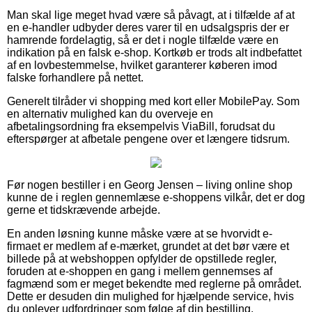
Man skal lige meget hvad være så påvagt, at i tilfælde af at
en e-handler udbyder deres varer til en udsalgspris der er
hamrende fordelagtig, så er det i nogle tilfælde være en
indikation på en falsk e-shop. Kortkøb er trods alt indbefattet
af en lovbestemmelse, hvilket garanterer køberen imod
falske forhandlere på nettet.
Generelt tilråder vi shopping med kort eller MobilePay. Som
en alternativ mulighed kan du overveje en
afbetalingsordning fra eksempelvis ViaBill, forudsat du
efterspørger at afbetale pengene over et længere tidsrum.
Før nogen bestiller i en Georg Jensen – living online shop
kunne de i reglen gennemlæse e-shoppens vilkår, det er dog
gerne et tidskrævende arbejde.
En anden løsning kunne måske være at se hvorvidt e-
firmaet er medlem af e-mærket, grundet at det bør være et
billede på at webshoppen opfylder de opstillede regler,
foruden at e-shoppen en gang i mellem gennemses af
fagmænd som er meget bekendte med reglerne på området.
Dette er desuden din mulighed for hjælpende service, hvis
du oplever udfordringer som følge af din bestilling.