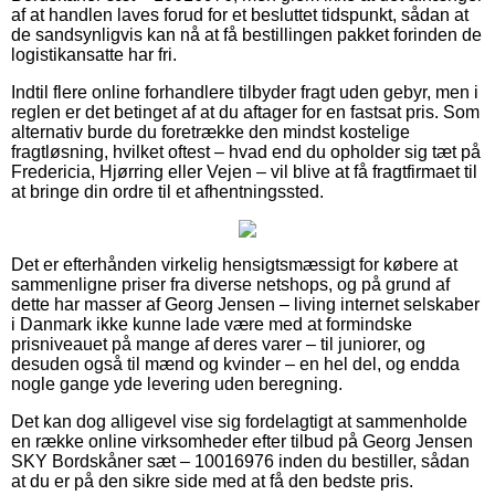
af at handlen laves forud for et besluttet tidspunkt, sådan at
de sandsynligvis kan nå at få bestillingen pakket forinden de
logistikansatte har fri.
Indtil flere online forhandlere tilbyder fragt uden gebyr, men i
reglen er det betinget af at du aftager for en fastsat pris. Som
alternativ burde du foretrække den mindst kostelige
fragtløsning, hvilket oftest – hvad end du opholder sig tæt på
Fredericia, Hjørring eller Vejen – vil blive at få fragtfirmaet til
at bringe din ordre til et afhentningssted.
Det er efterhånden virkelig hensigtsmæssigt for købere at
sammenligne priser fra diverse netshops, og på grund af
dette har masser af Georg Jensen – living internet selskaber
i Danmark ikke kunne lade være med at formindske
prisniveauet på mange af deres varer – til juniorer, og
desuden også til mænd og kvinder – en hel del, og endda
nogle gange yde levering uden beregning.
Det kan dog alligevel vise sig fordelagtigt at sammenholde
en række online virksomheder efter tilbud på Georg Jensen
SKY Bordskåner sæt – 10016976 inden du bestiller, sådan
at du er på den sikre side med at få den bedste pris.