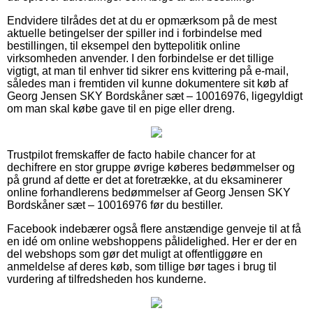
Endvidere tilrådes det at du er opmærksom på de mest
aktuelle betingelser der spiller ind i forbindelse med
bestillingen, til eksempel den byttepolitik online
virksomheden anvender. I den forbindelse er det tillige
vigtigt, at man til enhver tid sikrer ens kvittering på e-mail,
således man i fremtiden vil kunne dokumentere sit køb af
Georg Jensen SKY Bordskåner sæt – 10016976, ligegyldigt
om man skal købe gave til en pige eller dreng.
Trustpilot fremskaffer de facto habile chancer for at
dechifrere en stor gruppe øvrige køberes bedømmelser og
på grund af dette er det at foretrække, at du eksaminerer
online forhandlerens bedømmelser af Georg Jensen SKY
Bordskåner sæt – 10016976 før du bestiller.
Facebook indebærer også flere anstændige genveje til at få
en idé om online webshoppens pålidelighed. Her er der en
del webshops som gør det muligt at offentliggøre en
anmeldelse af deres køb, som tillige bør tages i brug til
vurdering af tilfredsheden hos kunderne.