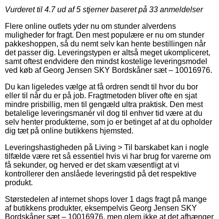
Vurderet til
4.7
ud af 5 stjerner baseret på
33
anmeldelser
Flere online outlets yder nu om stunder alverdens
muligheder for fragt. Den mest populære er nu om stunder
pakkeshoppen, så du nemt selv kan hente bestillingen når
det passer dig. Leveringstypen er altså meget ukompliceret,
samt oftest endvidere den mindst kostelige leveringsmodel
ved køb af Georg Jensen SKY Bordskåner sæt – 10016976.
Du kan ligeledes vælge at få ordren sendt til hvor du bor
eller til når du er på job. Fragtmetoden bliver ofte en sjat
mindre prisbillig, men til gengæld ultra praktisk. Den mest
betalelige leveringsmanér vil dog til enhver tid være at du
selv henter produkterne, som jo er betinget af at du opholder
dig tæt på online butikkens hjemsted.
Leveringshastigheden på Living > Til barskabet kan i nogle
tilfælde være ret så essentiel hvis vi har brug for varerne om
få sekunder, og herved er det skam væsentligt at vi
kontrollerer den anslåede leveringstid på det respektive
produkt.
Størstedelen af internet shops lover 1 dags fragt på mange
af butikkens produkter, eksempelvis Georg Jensen SKY
Bordskåner sæt – 10016976, men glem ikke at det afhænger