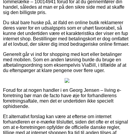
lommelærke – 10014941 forud for at du gennemfører din
handel, således at man er på den sikre side med at skaffe
sig den billigste pris.
Du skal bare huske på, at ifald en online butik reklamerer
deres varer for en udsalgspris som er uhørt favorabel, så
kunne det undertiden være et karakteristika der viser en fup
internet shop. Bestillinger med betalingskort er dog omfattet
af et lovbud, der sikrer dig imod bedrageriske online firmaer.
Generelt går vi ind for shopping med kort eller betalinger
med mobilen. Som en anden løsning burde du bruge en
afbetalingsordning som eksempelvis ViaBill, i tilfælde af at
du efterspørger at klare pengene over flere uger.
Forud for at nogen handler i en Georg Jensen – living e-
forretning bør man de facto have øje for forhandlerens
forretningsaftale, men det er undertiden ikke specielt
ophidsende.
Et alternativt forslag kan være at efterse om internet
forhandleren er e-mærke tilsluttet, siden det ofte er et signal
om at e-forretningen opfylder de officielle danske regler,
tillige med at internet shoppen fra tid til anden tilses af