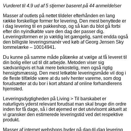
Vurderet til
4.9
ud af 5 stjerner baseret på
44
anmeldelser
Masser af outlets på nettet tildeler efterhånden en lang
række forskellige former for levering. Den mest benyttede er
i dag levering til en pakkeshop, og så kan du blot gå forbi
efter din nyindkøbte vare den dag der passer dig.
Leveringsformen er jo vældig let gængelig, samt endda også
den billigste leveringsmanér ved køb af Georg Jensen Sky
lommelærke – 10014941.
Du kunne på samme måde påtænke at vælge at få leveret til
din bolig eller ud til dit arbejde. Metoden viser sig
sædvanligvis et hak mere bekostelig, men også rigtig
hensigtsmæssig. Den mest letkøbte leveringsmåde vil dog i
de fleste tilfælde være at du selv henter varerne, som dog
forudsætter at du bor i kort afstand af online forhandlerens
hjemsted.
Leveringsdygtigheden på Living > Til barskabet er
naturligvis yderst relevant forudsat man skal bruge din ordre
inden for få dage, så i det øjemed er det utvivlsomt aktuelt at
vi gransker den estimerede leveringstid ved det respektive
produkt.
Masser af internet webshops byder på dag-til-dag levering