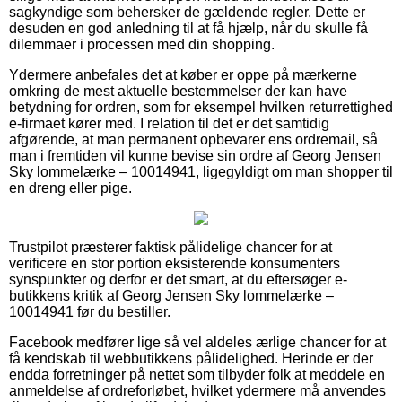
sagkyndige som behersker de gældende regler. Dette er
desuden en god anledning til at få hjælp, når du skulle få
dilemmaer i processen med din shopping.
Ydermere anbefales det at køber er oppe på mærkerne
omkring de mest aktuelle bestemmelser der kan have
betydning for ordren, som for eksempel hvilken returrettighed
e-firmaet kører med. I relation til det er det samtidig
afgørende, at man permanent opbevarer ens ordremail, så
man i fremtiden vil kunne bevise sin ordre af Georg Jensen
Sky lommelærke – 10014941, ligegyldigt om man shopper til
en dreng eller pige.
Trustpilot præsterer faktisk pålidelige chancer for at
verificere en stor portion eksisterende konsumenters
synspunkter og derfor er det smart, at du eftersøger e-
butikkens kritik af Georg Jensen Sky lommelærke –
10014941 før du bestiller.
Facebook medfører lige så vel aldeles ærlige chancer for at
få kendskab til webbutikkens pålidelighed. Herinde er der
endda forretninger på nettet som tilbyder folk at meddele en
anmeldelse af ordreforløbet, hvilket ydermere må anvendes