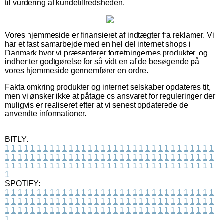
til vurdering af kundetilfredsheden.
Vores hjemmeside er finansieret af indtægter fra reklamer. Vi
har et fast samarbejde med en hel del internet shops i
Danmark hvor vi præsenterer forretningernes produkter, og
indhenter godtgørelse for så vidt en af de besøgende på
vores hjemmeside gennemfører en ordre.
Fakta omkring produkter og internet selskaber opdateres tit,
men vi ønsker ikke at påtage os ansvaret for reguleringer der
muligvis er realiseret efter at vi senest opdaterede de
anvendte informationer.
BITLY:
1
1
1
1
1
1
1
1
1
1
1
1
1
1
1
1
1
1
1
1
1
1
1
1
1
1
1
1
1
1
1
1
1
1
1
1
1
1
1
1
1
1
1
1
1
1
1
1
1
1
1
1
1
1
1
1
1
1
1
1
1
1
1
1
1
1
1
1
1
1
1
1
1
1
1
1
1
1
1
1
1
1
1
1
1
1
1
1
1
1
1
1
1
1
1
1
1
1
1
1
SPOTIFY:
1
1
1
1
1
1
1
1
1
1
1
1
1
1
1
1
1
1
1
1
1
1
1
1
1
1
1
1
1
1
1
1
1
1
1
1
1
1
1
1
1
1
1
1
1
1
1
1
1
1
1
1
1
1
1
1
1
1
1
1
1
1
1
1
1
1
1
1
1
1
1
1
1
1
1
1
1
1
1
1
1
1
1
1
1
1
1
1
1
1
1
1
1
1
1
1
1
1
1
1