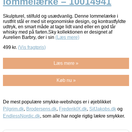
lommelærke – 10014941
Skulpturel, stilfuld og usædvanlig. Denne lommelærke i
rustfrit stål er med sit ergonomiske design, og kontrastfyldte
udtryk, en smart måde at tage lidt vand eller en god tår
whisky med på farten.Sky kollektionen er designet af
Aurelien Barbry, der i sin
(Læs mere)
499
kr.
(Vis fragtpris)
Læs mere »
Køb nu »
De mest populære smykke-webshops er i øjeblikket
Pilgrim.dk
,
Brodersens.dk
,
FrederikIX.dk
,
SifJakobs.dk
og
EndlessNordic.dk
, som alle har nogle rigtig lækre smykker.