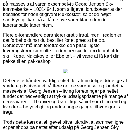
på massevis af varer, eksempelvis Georg Jensen Sky
lommelærke – 10014941, som alligevel forudsætter at der
bestilles forinden et givent klokkeslæt, så at de højst
sandsynligt kan nå at få de nye varer klar inden de
lageransatte tager hjem.
Flere e-forhandlere garanterer gratis fragt, men i reglen er
det forbeholdt når du bestiller for et præcist beløb.
Derudover må man foretrække den prisbilligste
leveringsform, som ofte – uden hensyn til om du opholder
sig i Køge, Nakskov eller Ebeltoft – vil være at få kørt din
pakke til en pakkeshop.
Det er efterhånden vældig enkelt for almindelige dødelige at
vurdere prisniveauet på flere online varehuse, og for det har
massevis af Georg Jensen – living forretninger på nettet
fundet det nødvendigt at trykke udsalgspriserne på mange af
deres varer – til babyer og børn, lige så vel som til mænd og
kvinder – betydeligt, og endda nogle gange tilbyde gratis
fragt.
Trods dette kan det alligevel blive lukrativt at sammenligne
et par shops på nettet efter udsalg på Georg Jensen Sky