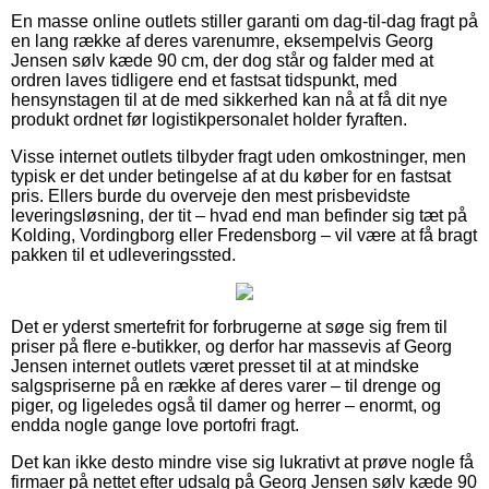
En masse online outlets stiller garanti om dag-til-dag fragt på
en lang række af deres varenumre, eksempelvis Georg
Jensen sølv kæde 90 cm, der dog står og falder med at
ordren laves tidligere end et fastsat tidspunkt, med
hensynstagen til at de med sikkerhed kan nå at få dit nye
produkt ordnet før logistikpersonalet holder fyraften.
Visse internet outlets tilbyder fragt uden omkostninger, men
typisk er det under betingelse af at du køber for en fastsat
pris. Ellers burde du overveje den mest prisbevidste
leveringsløsning, der tit – hvad end man befinder sig tæt på
Kolding, Vordingborg eller Fredensborg – vil være at få bragt
pakken til et udleveringssted.
Det er yderst smertefrit for forbrugerne at søge sig frem til
priser på flere e-butikker, og derfor har massevis af Georg
Jensen internet outlets været presset til at at mindske
salgspriserne på en række af deres varer – til drenge og
piger, og ligeledes også til damer og herrer – enormt, og
endda nogle gange love portofri fragt.
Det kan ikke desto mindre vise sig lukrativt at prøve nogle få
firmaer på nettet efter udsalg på Georg Jensen sølv kæde 90