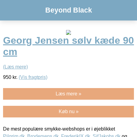
Beyond Black
Georg Jensen sølv kæde 90
cm
(Læs mere)
950
kr.
(Vis fragtpris)
Læs mere »
Køb nu »
De mest populære smykke-webshops er i øjeblikket
Pilgrim.dk
,
Brodersens.dk
,
FrederikIX.dk
,
SifJakobs.dk
og