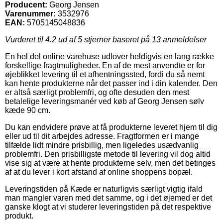
Producent:
Georg Jensen
Varenummer:
3532976
EAN:
5705145048836
Vurderet til
4.2
ud af 5 stjerner baseret på
13
anmeldelser
En hel del online varehuse udlover heldigvis en lang række
forskellige fragtmuligheder. En af de mest anvendte er for
øjeblikket levering til et afhentningssted, fordi du så nemt
kan hente produkterne når det passer ind i din kalender. Den
er altså særligt problemfri, og ofte desuden den mest
betalelige leveringsmanér ved køb af Georg Jensen sølv
kæde 90 cm.
Du kan endvidere prøve at få produkterne leveret hjem til dig
eller ud til dit arbejdes adresse. Fragtformen er i mange
tilfælde lidt mindre prisbillig, men ligeledes usædvanlig
problemfri. Den prisbilligste metode til levering vil dog altid
vise sig at være at hente produkterne selv, men det betinges
af at du lever i kort afstand af online shoppens bopæl.
Leveringstiden på Kæde er naturligvis særligt vigtig ifald
man mangler varen med det samme, og i det øjemed er det
ganske klogt at vi studerer leveringstiden på det respektive
produkt.