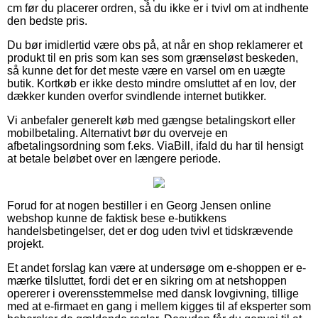
cm før du placerer ordren, så du ikke er i tvivl om at indhente
den bedste pris.
Du bør imidlertid være obs på, at når en shop reklamerer et
produkt til en pris som kan ses som grænseløst beskeden,
så kunne det for det meste være en varsel om en uægte
butik. Kortkøb er ikke desto mindre omsluttet af en lov, der
dækker kunden overfor svindlende internet butikker.
Vi anbefaler generelt køb med gængse betalingskort eller
mobilbetaling. Alternativt bør du overveje en
afbetalingsordning som f.eks. ViaBill, ifald du har til hensigt
at betale beløbet over en længere periode.
Forud for at nogen bestiller i en Georg Jensen online
webshop kunne de faktisk bese e-butikkens
handelsbetingelser, det er dog uden tvivl et tidskrævende
projekt.
Et andet forslag kan være at undersøge om e-shoppen er e-
mærke tilsluttet, fordi det er en sikring om at netshoppen
opererer i overensstemmelse med dansk lovgivning, tillige
med at e-firmaet en gang i mellem kigges til af eksperter som