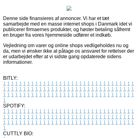
Denne side finansieres af annoncer. Vi har et tæt
samarbejde med en masse internet shops i Danmark idet vi
publicerer firmaernes produkter, og høster betaling såfremt
en bruger fra vores hjemmeside udfører et indkøb.
Vejledning om varer og online shops vedligeholdes nu og
da, men vi ønsker ikke at påtage os ansvaret for rettelser der
er udarbejdet efter at vi sidste gang opdaterede sidens
informationer.
BITLY:
1
1
1
1
1
1
1
1
1
1
1
1
1
1
1
1
1
1
1
1
1
1
1
1
1
1
1
1
1
1
1
1
1
1
1
1
1
1
1
1
1
1
1
1
1
1
1
1
1
1
1
1
1
1
1
1
1
1
1
1
1
1
1
1
1
1
1
1
1
1
1
1
1
1
1
1
1
1
1
1
1
1
1
1
1
1
1
1
1
1
1
1
1
1
1
1
1
1
1
1
SPOTIFY:
1
1
1
1
1
1
1
1
1
1
1
1
1
1
1
1
1
1
1
1
1
1
1
1
1
1
1
1
1
1
1
1
1
1
1
1
1
1
1
1
1
1
1
1
1
1
1
1
1
1
1
1
1
1
1
1
1
1
1
1
1
1
1
1
1
1
1
1
1
1
1
1
1
1
1
1
1
1
1
1
1
1
1
1
1
1
1
1
1
1
1
1
1
1
1
1
1
1
1
1
CUTTLY BIO: