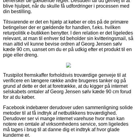
behersker de gældende regler. Desuden får du genvej til at
blive hjulpet, når du skulle få udfordringer i processen med
din bestilling.
Tilsvarende er det en hjælp at køber er obs på de primære
betingelser der er gældende for handlen, f.eks. hvilken
returpolitik e-butikken benytter. I den relation er det ligeledes
relevant, at man til enhver tid beholder sin kvitteringsmail, så
man altid vil kunne bevise ordren af Georg Jensen sølv
kæde 90 cm, uanset om du er på udkig efter et produkt til en
pige eller dreng.
Trustpilot fremskaffer forholdsvis troværdige genveje til at
verificere en længere række andre brugeres tanker og på
grund af dette er det at foretrække, at du kigger på internet
selskabets omtaler af Georg Jensen sølv kæde 90 cm forud
for at du køber.
Facebook indebærer derudover uden sammenligning solide
metoder til at få indtryk af netbutikkens troværdighed.
Derudover ser vi mange internet varehuse hvor man kan
notere en omtale af virksomhedens service, som ligeledes
må tages i brug til at danne dig et indtryk af hvor glade
kunderne er.