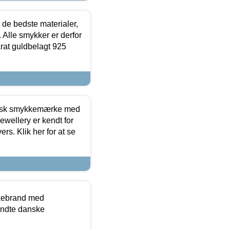
 de bedste materialer,
 Alle smykker er derfor
arat guldbelagt 925
dansk smykkemærke med
ewellery er kendt for
ers. Klik her for at se
kkebrand med
ndte danske