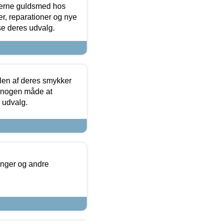
terne guldsmed hos
r, reparationer og nye
se deres udvalg.
len af deres smykker
å nogen måde at
s udvalg.
inger og andre