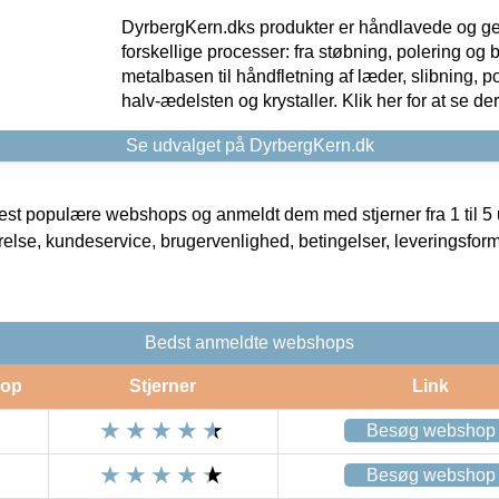
DyrbergKern.dks produkter er håndlavede og 
forskellige processer: fra støbning, polering og
metalbasen til håndfletning af læder, slibning, p
halv-ædelsten og krystaller. Klik her for at se de
Se udvalget på DyrbergKern.dk
t populære webshops og anmeldt dem med stjerner fra 1 til 5 ud
rrelse, kundeservice, brugervenlighed, betingelser, leveringsfor
Bedst anmeldte webshops
op
Stjerner
Link
Besøg webshop
Besøg webshop