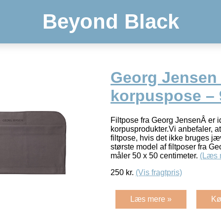
Beyond Black
Georg Jensen 
korpuspose –
Filtpose fra Georg JensenÂ er id
korpusprodukter.Vi anbefaler, at
filtpose, hvis det ikke bruges jæ
største model af filtposer fra 
måler 50 x 50 centimeter.
(Læs 
250
kr.
(Vis fragtpris)
Læs mere »
Kø