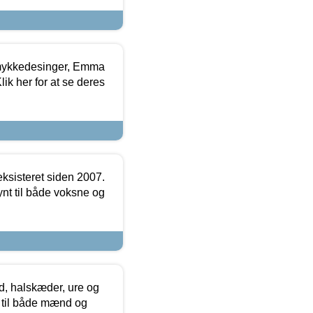
mykkedesinger, Emma
ik her for at se deres
ksisteret siden 2007.
nt til både voksne og
, halskæder, ure og
r til både mænd og