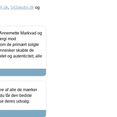
IX.dk
,
SifJakobs.dk
og
- Annemette Markvad og
ergi mod
som de primært solgte
mennesker skabte de
et og autenticitet; alle
.
re af alle de mærker
 du får den bedste
 se deres udvalg.