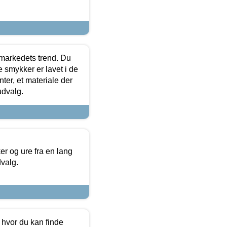
markedets trend. Du
e smykker er lavet i de
ter, et materiale der
udvalg.
 og ure fra en lang
dvalg.
 hvor du kan finde