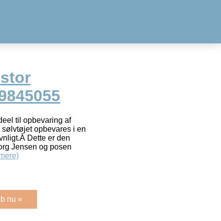
stor
 9845055
eel til opbevaring af
 sølvtøjet opbevares i en
vnligt.Â Dette er den
Georg Jensen og posen
mere)
b nu »