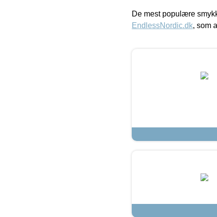
De mest populære smykk
EndlessNordic.dk
, som a