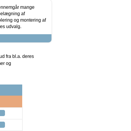
gennemgår mange
 belægning af
olering og montering af
res udvalg.
 fra bl.a. deres
mer og