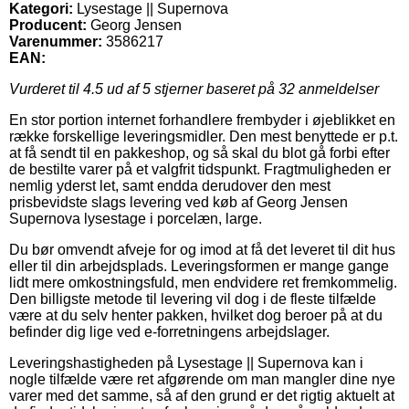
Kategori:
Lysestage || Supernova
Producent:
Georg Jensen
Varenummer:
3586217
EAN:
Vurderet til
4.5
ud af 5 stjerner baseret på
32
anmeldelser
En stor portion internet forhandlere frembyder i øjeblikket en
række forskellige leveringsmidler. Den mest benyttede er p.t.
at få sendt til en pakkeshop, og så skal du blot gå forbi efter
de bestilte varer på et valgfrit tidspunkt. Fragtmuligheden er
nemlig yderst let, samt endda derudover den mest
prisbevidste slags levering ved køb af Georg Jensen
Supernova lysestage i porcelæn, large.
Du bør omvendt afveje for og imod at få det leveret til dit hus
eller til din arbejdsplads. Leveringsformen er mange gange
lidt mere omkostningsfuld, men endvidere ret fremkommelig.
Den billigste metode til levering vil dog i de fleste tilfælde
være at du selv henter pakken, hvilket dog beroer på at du
befinder dig lige ved e-forretningens arbejdslager.
Leveringshastigheden på Lysestage || Supernova kan i
nogle tilfælde være ret afgørende om man mangler dine nye
varer med det samme, så af den grund er det rigtig aktuelt at