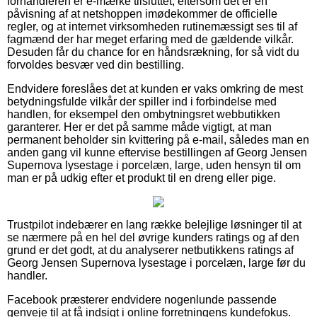
forhandleren er e-mærke tilsluttet, eftersom det er en
påvisning af at netshoppen imødekommer de officielle
regler, og at internet virksomheden rutinemæssigt ses til af
fagmænd der har meget erfaring med de gældende vilkår.
Desuden får du chance for en håndsrækning, for så vidt du
forvoldes besvær ved din bestilling.
Endvidere foreslåes det at kunden er vaks omkring de mest
betydningsfulde vilkår der spiller ind i forbindelse med
handlen, for eksempel den ombytningsret webbutikken
garanterer. Her er det på samme måde vigtigt, at man
permanent beholder sin kvittering på e-mail, således man en
anden gang vil kunne eftervise bestillingen af Georg Jensen
Supernova lysestage i porcelæn, large, uden hensyn til om
man er på udkig efter et produkt til en dreng eller pige.
Trustpilot indebærer en lang række belejlige løsninger til at
se nærmere på en hel del øvrige kunders ratings og af den
grund er det godt, at du analyserer netbutikkens ratings af
Georg Jensen Supernova lysestage i porcelæn, large før du
handler.
Facebook præsterer endvidere nogenlunde passende
genveje til at få indsigt i online forretningens kundefokus.