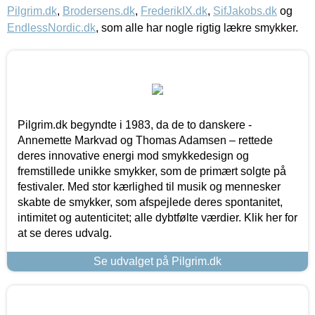
Pilgrim.dk
,
Brodersens.dk
,
FrederikIX.dk
,
SifJakobs.dk
og
EndlessNordic.dk
, som alle har nogle rigtig lækre smykker.
Pilgrim.dk begyndte i 1983, da de to danskere -
Annemette Markvad og Thomas Adamsen – rettede
deres innovative energi mod smykkedesign og
fremstillede unikke smykker, som de primært solgte på
festivaler. Med stor kærlighed til musik og mennesker
skabte de smykker, som afspejlede deres spontanitet,
intimitet og autenticitet; alle dybtfølte værdier. Klik her for
at se deres udvalg.
Se udvalget på Pilgrim.dk