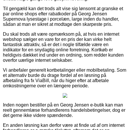
Til gengæld kan det trods alt vise sig lønsomt at granske et
par online shops efter rabatkoder på Georg Jensen
Supernova lysestage i porcelæn, large inden du handler,
sådan at man er sikret at modtage den skarpeste pris.
Du skal trods alt være opmærksom på, at hvis en internet
webshop sælger en vare for en pris der kan virke helt
fantastisk attraktiv, så er det i nogle tilfælde være en
indikator for en snydagtig online forretning. Kortkøb er
heldigvis dækket ind under en ordning, som redder kunden
overfor uærlige internet selskaber.
Vi anbefaler generelt kortbetalinger eller mobilbetaling. Som
et alternativ burde du drage fordel af en løsning på
afbetaling fra fx ViaBill, når du higer efter at afbetale
omkostningerne over en længere periode.
Inden nogen bestiller på en Georg Jensen e-butik kan man
reelt gennemlæse forhandlerens handelsbetingelser, dog er
det gerne ikke videre spændende.
En anden løsning kan derfor være at finde ud af om internet