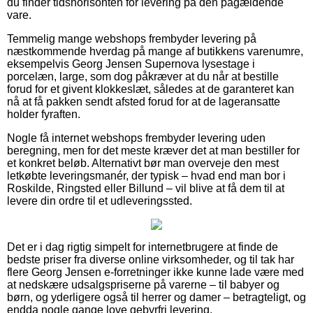
du finder tidshorisonten for levering på den pågældende
vare.
Temmelig mange webshops frembyder levering på
næstkommende hverdag på mange af butikkens varenumre,
eksempelvis Georg Jensen Supernova lysestage i
porcelæn, large, som dog påkræver at du når at bestille
forud for et givent klokkeslæt, således at de garanteret kan
nå at få pakken sendt afsted forud for at de lageransatte
holder fyraften.
Nogle få internet webshops frembyder levering uden
beregning, men for det meste kræver det at man bestiller for
et konkret beløb. Alternativt bør man overveje den mest
letkøbte leveringsmanér, der typisk – hvad end man bor i
Roskilde, Ringsted eller Billund – vil blive at få dem til at
levere din ordre til et udleveringssted.
Det er i dag rigtig simpelt for internetbrugere at finde de
bedste priser fra diverse online virksomheder, og til tak har
flere Georg Jensen e-forretninger ikke kunne lade være med
at nedskære udsalgspriserne på varerne – til babyer og
børn, og yderligere også til herrer og damer – betragteligt, og
endda nogle gange love gebyrfri levering.