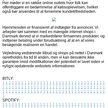
Her møder vi en række online outlets hvor folk kan
offentliggøre en bedømmelse af købsoplevelsen, hvilket
også bør anvendes til at fornemme kundetilfredsheden.
Hjemmesiden er finansieret af indtægter fra annoncer. Vi
arbejder tæt sammen med en mængde internet shops i
Danmark derved at vi markedsfører firmaernes produkter, og
indtjener betaling under forudsætning af at en af vores
besøgende realiserer en handel.
Vejledning vedrørende tilbud og shops på nettet i Danmark
opretholdes fra tid til anden, men vi kan desværre ikke
garantere imod modifikationer der potentielt er lavet siden vi
nyligst opdaterede websitets informationer.
BITLY:
1
1
1
1
1
1
1
1
1
1
1
1
1
1
1
1
1
1
1
1
1
1
1
1
1
1
1
1
1
1
1
1
1
1
1
1
1
1
1
1
1
1
1
1
1
1
1
1
1
1
1
1
1
1
1
1
1
1
1
1
1
1
1
1
1
1
1
1
1
1
1
1
1
1
1
1
1
1
1
1
1
1
1
1
1
1
1
1
1
1
1
1
1
1
1
1
1
1
1
1
SPOTIFY:
1
1
1
1
1
1
1
1
1
1
1
1
1
1
1
1
1
1
1
1
1
1
1
1
1
1
1
1
1
1
1
1
1