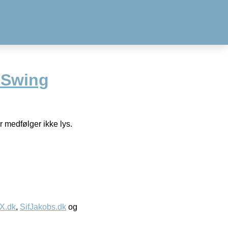
 Swing
r medfølger ikke lys.
IX.dk
,
SifJakobs.dk
og