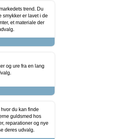
markedets trend. Du
e smykker er lavet i de
ter, et materiale der
udvalg.
 og ure fra en lang
dvalg.
 hvor du kan finde
terne guldsmed hos
r, reparationer og nye
se deres udvalg.