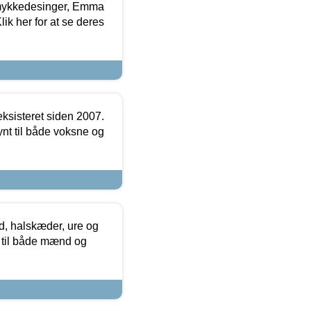
mykkedesinger, Emma
ik her for at se deres
ksisteret siden 2007.
nt til både voksne og
, halskæder, ure og
r til både mænd og