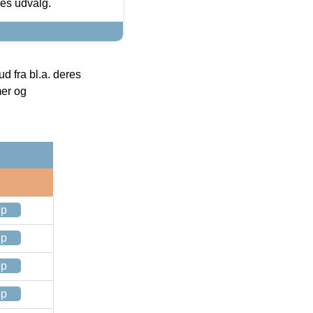
res udvalg.
 fra bl.a. deres
mer og
op
op
op
op