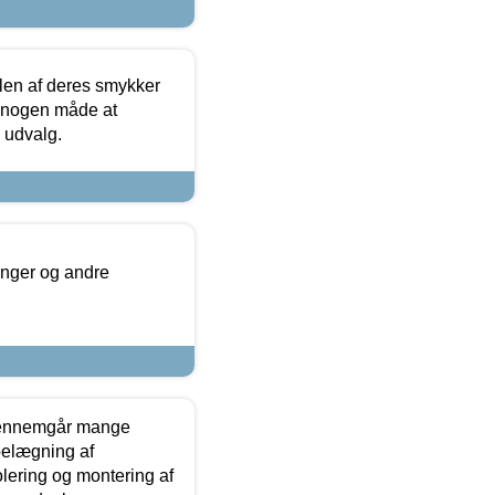
len af deres smykker
å nogen måde at
s udvalg.
inger og andre
gennemgår mange
 belægning af
olering og montering af