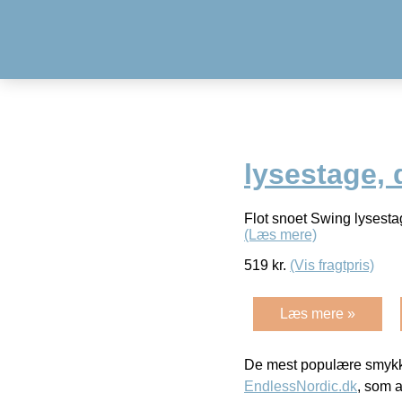
lysestage,
Flot snoet Swing lysesta
(Læs mere)
519
kr.
(Vis fragtpris)
Læs mere »
De mest populære smykk
EndlessNordic.dk
, som a