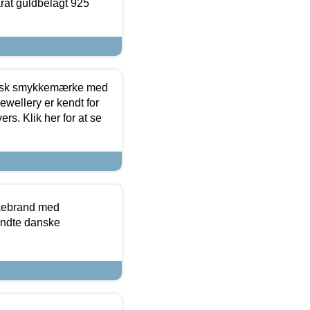
arat guldbelagt 925
dansk smykkemærke med
ewellery er kendt for
ers. Klik her for at se
kkebrand med
ndte danske