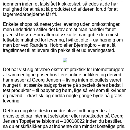
igennem inden et fastslået klokkeslæt, således at de har
mulighed for at nå at få produktet ud af døren forud for at
lagermedarbejderne får fri.
Enkelte shops på nettet yder levering uden omkostninger,
men undertiden stiller det krav om at man handler for et
præcist beløb. Som alternativ skulle man gribe den mest
letkøbte mulighed for levering, hvilket ofte – uafhængig om
man bor ved Randers, Hobro eller Bjerringbro – er at få
fragtfirmaet til at levere din pakke til et udleveringssted.
Det har vist sig at være ekstremt praktisk for internetbrugere
at sammenligne priser hos flere online butikker, og derved
har masser af Georg Jensen – living internet outlets været
tvunget til at sænke salgspriserne på specielt deres bedst i
test produkter – til babyer og børn, lige så vel som til kvinder
og mænd – drastisk, og endda nogle gange byde på gratis
levering.
Det kan dog ikke desto mindre blive indbringende at
granske et par internet selskaber efter rabatkoder på Georg
Jensen Topstjerne Isblomst – 10018022 inden du bestiller,
så du er skråsikker på at indhente den mindst kostelige pris.