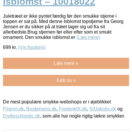
Isblomst – 10018022
Juletræet er ikke pyntet færdig før den smukke stjerne i
toppen er sat på. Med denne Isblomst topstjerne fra Georg
Jensen er du sikker på at træet tager sig ud fra sit
allerbedste.Brug stjernen før eller efter som et smukt
ornament. Den smukke isblomst er
(Læs mere)
699
kr.
(Vis fragtpris)
Læs mere »
Køb nu »
De mest populære smykke-webshops er i øjeblikket
Pilgrim.dk
,
Brodersens.dk
,
FrederikIX.dk
,
SifJakobs.dk
og
EndlessNordic.dk
, som alle har nogle rigtig lækre smykker.