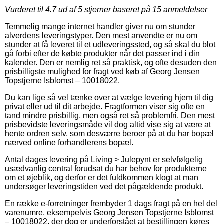
Vurderet til
4.7
ud af 5 stjerner baseret på
15
anmeldelser
Temmelig mange internet handler giver nu om stunder
alverdens leveringstyper. Den mest anvendte er nu om
stunder at få leveret til et udleveringssted, og så skal du blot
gå forbi efter de købte produkter når det passer ind i din
kalender. Den er nemlig ret så praktisk, og ofte desuden den
prisbilligste mulighed for fragt ved køb af Georg Jensen
Topstjerne Isblomst – 10018022.
Du kan lige så vel tænke over at vælge levering hjem til dig
privat eller ud til dit arbejde. Fragtformen viser sig ofte en
tand mindre prisbillig, men også ret så problemfri. Den mest
prisbevidste leveringsmåde vil dog altid vise sig at være at
hente ordren selv, som desværre beroer på at du har bopæl
nærved online forhandlerens bopæl.
Antal dages levering på Living > Julepynt er selvfølgelig
usædvanlig central forudsat du har behov for produkterne
om et øjeblik, og derfor er det fuldkommen klogt at man
undersøger leveringstiden ved det pågældende produkt.
En række e-forretninger frembyder 1 dags fragt på en hel del
varenumre, eksempelvis Georg Jensen Topstjerne Isblomst
– 10018022, der dog er underforstået at bestillingen køres