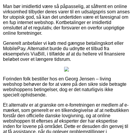
Man bør imidlertid være så påpasselig, at såfremt en online
virksomhed tilbyder deres varer til en udsalgspris som anses
for utopisk god, så kan det undertiden være et faresignal om
en fup internet webshop. Kortbetalinger er imidlertid
omsluttet af et regulativ, der forsvarer en overfor uoprigtige
online forretninger.
Generelt anbefaler vi køb med gængse betalingskort eller
MobilePay. Alternativt burde du udnytte et tilbud fra
eksempelvis ViaBill, i tilfælde af at du hellere vil finansiere
beløbet over et længere tidsrum.
Forinden folk bestiller hos en Georg Jensen – living
webshop behøver de for at være på den sikre side betragte
webshoppens betingelser, dog er det naturligvis ikke
specielt ophidsende.
Et alternativ er at granske om e-forretningen er medlem af e-
mærket, som generelt er en tilkendegivelse af at netbutikken
forstår den officielle danske lovgivning, og at online
webshoppen tit efterses af eksperter der har ekspertise
inden for lovene på området. Dette er desuden din genvej til
at få assistance, når du oplever problemstillinger i