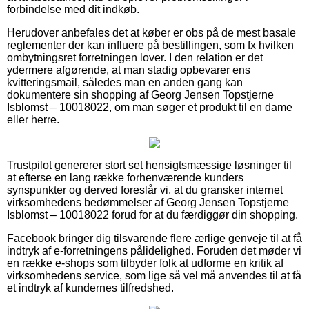
forbindelse med dit indkøb.
Herudover anbefales det at køber er obs på de mest basale
reglementer der kan influere på bestillingen, som fx hvilken
ombytningsret forretningen lover. I den relation er det
ydermere afgørende, at man stadig opbevarer ens
kvitteringsmail, således man en anden gang kan
dokumentere sin shopping af Georg Jensen Topstjerne
Isblomst – 10018022, om man søger et produkt til en dame
eller herre.
Trustpilot genererer stort set hensigtsmæssige løsninger til
at efterse en lang række forhenværende kunders
synspunkter og derved foreslår vi, at du gransker internet
virksomhedens bedømmelser af Georg Jensen Topstjerne
Isblomst – 10018022 forud for at du færdiggør din shopping.
Facebook bringer dig tilsvarende flere ærlige genveje til at få
indtryk af e-forretningens pålidelighed. Foruden det møder vi
en række e-shops som tilbyder folk at udforme en kritik af
virksomhedens service, som lige så vel må anvendes til at få
et indtryk af kundernes tilfredshed.