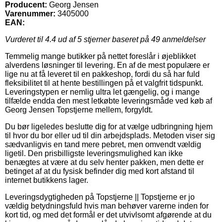
Producent:
Georg Jensen
Varenummer:
3405000
EAN:
Vurderet til
4.4
ud af 5 stjerner baseret på
49
anmeldelser
Temmelig mange butikker på nettet foreslår i øjeblikket
alverdens løsninger til levering. En af de mest populære er
lige nu at få leveret til en pakkeshop, fordi du så har fuld
fleksibilitet til at hente bestillingen på et valgfrit tidspunkt.
Leveringstypen er nemlig ultra let gængelig, og i mange
tilfælde endda den mest letkøbte leveringsmåde ved køb af
Georg Jensen Topstjerne mellem, forgyldt.
Du bør ligeledes beslutte dig for at vælge udbringning hjem
til hvor du bor eller ud til din arbejdsplads. Metoden viser sig
sædvanligvis en tand mere pebret, men omvendt vældig
ligetil. Den prisbilligste leveringsmulighed kan ikke
benægtes at være at du selv henter pakken, men dette er
betinget af at du fysisk befinder dig med kort afstand til
internet butikkens lager.
Leveringsdygtigheden på Topstjerne || Topstjerne er jo
vældig betydningsfuld hvis man behøver varerne inden for
kort tid, og med det formål er det utvivlsomt afgørende at du