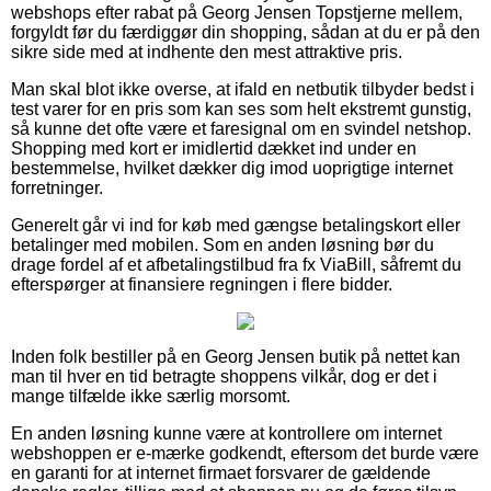
webshops efter rabat på Georg Jensen Topstjerne mellem,
forgyldt før du færdiggør din shopping, sådan at du er på den
sikre side med at indhente den mest attraktive pris.
Man skal blot ikke overse, at ifald en netbutik tilbyder bedst i
test varer for en pris som kan ses som helt ekstremt gunstig,
så kunne det ofte være et faresignal om en svindel netshop.
Shopping med kort er imidlertid dækket ind under en
bestemmelse, hvilket dækker dig imod uoprigtige internet
forretninger.
Generelt går vi ind for køb med gængse betalingskort eller
betalinger med mobilen. Som en anden løsning bør du
drage fordel af et afbetalingstilbud fra fx ViaBill, såfremt du
efterspørger at finansiere regningen i flere bidder.
Inden folk bestiller på en Georg Jensen butik på nettet kan
man til hver en tid betragte shoppens vilkår, dog er det i
mange tilfælde ikke særlig morsomt.
En anden løsning kunne være at kontrollere om internet
webshoppen er e-mærke godkendt, eftersom det burde være
en garanti for at internet firmaet forsvarer de gældende