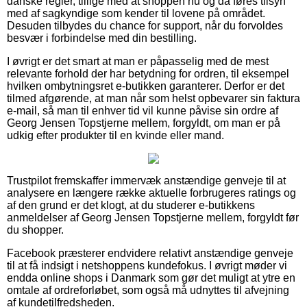
danske regler, tillige med at shoppen nu og da føres tilsyn
med af sagkyndige som kender til lovene på området.
Desuden tilbydes du chance for support, når du forvoldes
besvær i forbindelse med din bestilling.
I øvrigt er det smart at man er påpasselig med de mest
relevante forhold der har betydning for ordren, til eksempel
hvilken ombytningsret e-butikken garanterer. Derfor er det
tilmed afgørende, at man når som helst opbevarer sin faktura
e-mail, så man til enhver tid vil kunne påvise sin ordre af
Georg Jensen Topstjerne mellem, forgyldt, om man er på
udkig efter produkter til en kvinde eller mand.
Trustpilot fremskaffer immervæk anstændige genveje til at
analysere en længere række aktuelle forbrugeres ratings og
af den grund er det klogt, at du studerer e-butikkens
anmeldelser af Georg Jensen Topstjerne mellem, forgyldt før
du shopper.
Facebook præsterer endvidere relativt anstændige genveje
til at få indsigt i netshoppens kundefokus. I øvrigt møder vi
endda online shops i Danmark som gør det muligt at ytre en
omtale af ordreforløbet, som også må udnyttes til afvejning
af kundetilfredsheden.