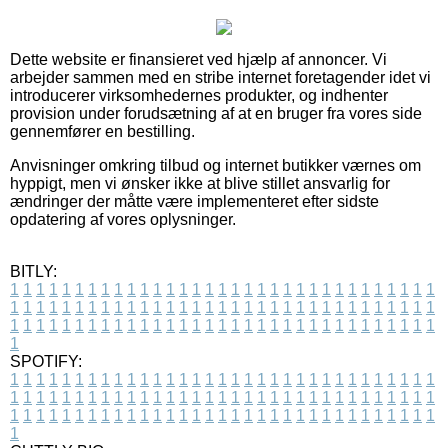
Dette website er finansieret ved hjælp af annoncer. Vi
arbejder sammen med en stribe internet foretagender idet vi
introducerer virksomhedernes produkter, og indhenter
provision under forudsætning af at en bruger fra vores side
gennemfører en bestilling.
Anvisninger omkring tilbud og internet butikker værnes om
hyppigt, men vi ønsker ikke at blive stillet ansvarlig for
ændringer der måtte være implementeret efter sidste
opdatering af vores oplysninger.
BITLY:
1
1
1
1
1
1
1
1
1
1
1
1
1
1
1
1
1
1
1
1
1
1
1
1
1
1
1
1
1
1
1
1
1
1
1
1
1
1
1
1
1
1
1
1
1
1
1
1
1
1
1
1
1
1
1
1
1
1
1
1
1
1
1
1
1
1
1
1
1
1
1
1
1
1
1
1
1
1
1
1
1
1
1
1
1
1
1
1
1
1
1
1
1
1
1
1
1
1
1
1
SPOTIFY:
1
1
1
1
1
1
1
1
1
1
1
1
1
1
1
1
1
1
1
1
1
1
1
1
1
1
1
1
1
1
1
1
1
1
1
1
1
1
1
1
1
1
1
1
1
1
1
1
1
1
1
1
1
1
1
1
1
1
1
1
1
1
1
1
1
1
1
1
1
1
1
1
1
1
1
1
1
1
1
1
1
1
1
1
1
1
1
1
1
1
1
1
1
1
1
1
1
1
1
1