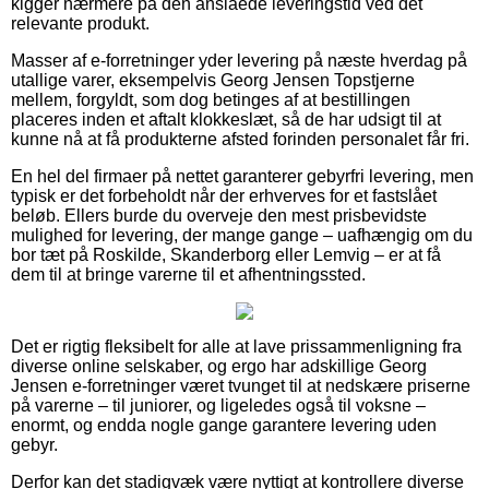
kigger nærmere på den anslåede leveringstid ved det
relevante produkt.
Masser af e-forretninger yder levering på næste hverdag på
utallige varer, eksempelvis Georg Jensen Topstjerne
mellem, forgyldt, som dog betinges af at bestillingen
placeres inden et aftalt klokkeslæt, så de har udsigt til at
kunne nå at få produkterne afsted forinden personalet får fri.
En hel del firmaer på nettet garanterer gebyrfri levering, men
typisk er det forbeholdt når der erhverves for et fastslået
beløb. Ellers burde du overveje den mest prisbevidste
mulighed for levering, der mange gange – uafhængig om du
bor tæt på Roskilde, Skanderborg eller Lemvig – er at få
dem til at bringe varerne til et afhentningssted.
Det er rigtig fleksibelt for alle at lave prissammenligning fra
diverse online selskaber, og ergo har adskillige Georg
Jensen e-forretninger været tvunget til at nedskære priserne
på varerne – til juniorer, og ligeledes også til voksne –
enormt, og endda nogle gange garantere levering uden
gebyr.
Derfor kan det stadigvæk være nyttigt at kontrollere diverse