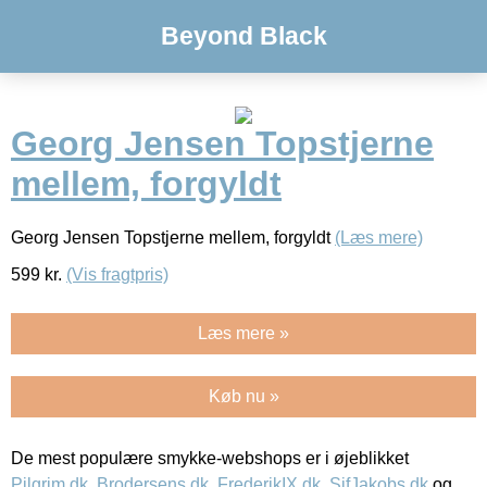
Beyond Black
Georg Jensen Topstjerne
mellem, forgyldt
Georg Jensen Topstjerne mellem, forgyldt
(Læs mere)
599
kr.
(Vis fragtpris)
Læs mere »
Køb nu »
De mest populære smykke-webshops er i øjeblikket
Pilgrim.dk
,
Brodersens.dk
,
FrederikIX.dk
,
SifJakobs.dk
og