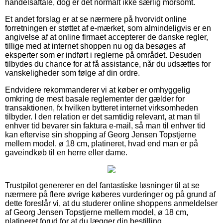
handelsaftale, dog er det normalt ikke særlig morsomt.
Et andet forslag er at se nærmere på hvorvidt online
forretningen er støttet af e-mærket, som almindeligvis er en
angivelse af at online firmaet accepterer de danske regler,
tillige med at internet shoppen nu og da besøges af
eksperter som er indført i reglerne på området. Desuden
tilbydes du chance for at få assistance, når du udsættes for
vanskeligheder som følge af din ordre.
Endvidere rekommanderer vi at køber er omhyggelig
omkring de mest basale reglementer der gælder for
transaktionen, fx hvilken bytteret internet virksomheden
tilbyder. I den relation er det samtidig relevant, at man til
enhver tid bevarer sin faktura e-mail, så man til enhver tid
kan eftervise sin shopping af Georg Jensen Topstjerne
mellem model, ø 18 cm, platineret, hvad end man er på
gaveindkøb til en herre eller dame.
Trustpilot genererer en del fantastiske løsninger til at se
nærmere på flere øvrige køberes vurderinger og på grund af
dette foreslår vi, at du studerer online shoppens anmeldelser
af Georg Jensen Topstjerne mellem model, ø 18 cm,
platineret forud for at du lægger din bestilling.