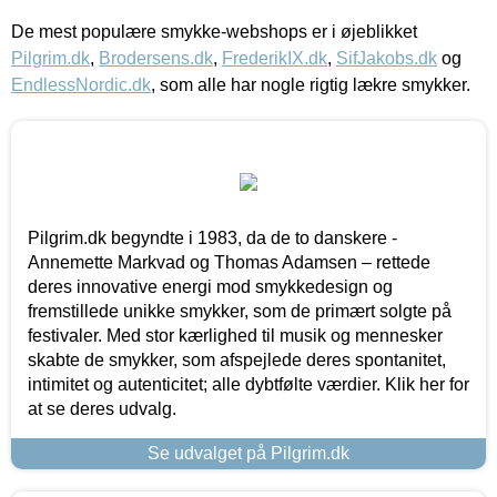
De mest populære smykke-webshops er i øjeblikket
Pilgrim.dk
,
Brodersens.dk
,
FrederikIX.dk
,
SifJakobs.dk
og
EndlessNordic.dk
, som alle har nogle rigtig lækre smykker.
Pilgrim.dk begyndte i 1983, da de to danskere -
Annemette Markvad og Thomas Adamsen – rettede
deres innovative energi mod smykkedesign og
fremstillede unikke smykker, som de primært solgte på
festivaler. Med stor kærlighed til musik og mennesker
skabte de smykker, som afspejlede deres spontanitet,
intimitet og autenticitet; alle dybtfølte værdier. Klik her for
at se deres udvalg.
Se udvalget på Pilgrim.dk