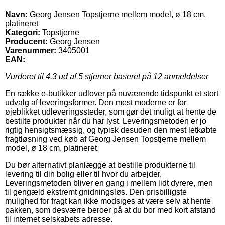
Navn:
Georg Jensen Topstjerne mellem model, ø 18 cm,
platineret
Kategori:
Topstjerne
Producent:
Georg Jensen
Varenummer:
3405001
EAN:
Vurderet til
4.3
ud af 5 stjerner baseret på
12
anmeldelser
En række e-butikker udlover på nuværende tidspunkt et stort
udvalg af leveringsformer. Den mest moderne er for
øjeblikket udleveringssteder, som gør det muligt at hente de
bestilte produkter når du har lyst. Leveringsmetoden er jo
rigtig hensigtsmæssig, og typisk desuden den mest letkøbte
fragtløsning ved køb af Georg Jensen Topstjerne mellem
model, ø 18 cm, platineret.
Du bør alternativt planlægge at bestille produkterne til
levering til din bolig eller til hvor du arbejder.
Leveringsmetoden bliver en gang i mellem lidt dyrere, men
til gengæld ekstremt gnidningsløs. Den prisbilligste
mulighed for fragt kan ikke modsiges at være selv at hente
pakken, som desværre beroer på at du bor med kort afstand
til internet selskabets adresse.