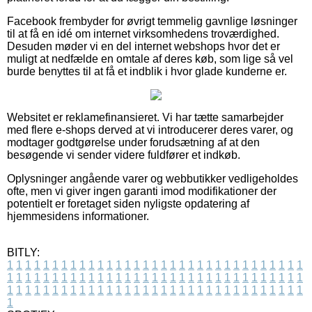
Facebook frembyder for øvrigt temmelig gavnlige løsninger
til at få en idé om internet virksomhedens troværdighed.
Desuden møder vi en del internet webshops hvor det er
muligt at nedfælde en omtale af deres køb, som lige så vel
burde benyttes til at få et indblik i hvor glade kunderne er.
Websitet er reklamefinansieret. Vi har tætte samarbejder
med flere e-shops derved at vi introducerer deres varer, og
modtager godtgørelse under forudsætning af at den
besøgende vi sender videre fuldfører et indkøb.
Oplysninger angående varer og webbutikker vedligeholdes
ofte, men vi giver ingen garanti imod modifikationer der
potentielt er foretaget siden nyligste opdatering af
hjemmesidens informationer.
BITLY:
1
1
1
1
1
1
1
1
1
1
1
1
1
1
1
1
1
1
1
1
1
1
1
1
1
1
1
1
1
1
1
1
1
1
1
1
1
1
1
1
1
1
1
1
1
1
1
1
1
1
1
1
1
1
1
1
1
1
1
1
1
1
1
1
1
1
1
1
1
1
1
1
1
1
1
1
1
1
1
1
1
1
1
1
1
1
1
1
1
1
1
1
1
1
1
1
1
1
1
1