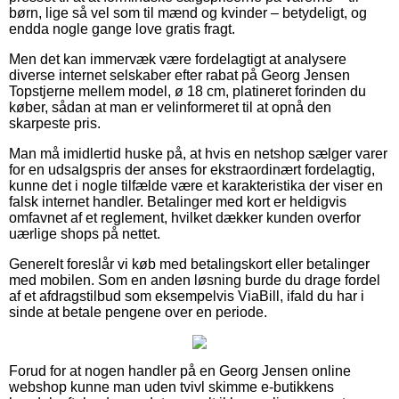
børn, lige så vel som til mænd og kvinder – betydeligt, og
endda nogle gange love gratis fragt.
Men det kan immervæk være fordelagtigt at analysere
diverse internet selskaber efter rabat på Georg Jensen
Topstjerne mellem model, ø 18 cm, platineret forinden du
køber, sådan at man er velinformeret til at opnå den
skarpeste pris.
Man må imidlertid huske på, at hvis en netshop sælger varer
for en udsalgspris der anses for ekstraordinært fordelagtig,
kunne det i nogle tilfælde være et karakteristika der viser en
falsk internet handler. Betalinger med kort er heldigvis
omfavnet af et reglement, hvilket dækker kunden overfor
uærlige shops på nettet.
Generelt foreslår vi køb med betalingskort eller betalinger
med mobilen. Som en anden løsning burde du drage fordel
af et afdragstilbud som eksempelvis ViaBill, ifald du har i
sinde at betale pengene over en periode.
Forud for at nogen handler på en Georg Jensen online
webshop kunne man uden tvivl skimme e-butikkens