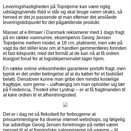
Leveringshastigheden på Topstjerne kan være rigtig
udslagsgivende ifald vi står og skal bruge varen straks, så
herved er det jo passende at man efterser det anslåede
leveringstidspunkt for det pågældende produkt.
Masser af e-firmaer i Danmark reklamerer med 1 dags fragt
på en række varenumre, eksempelvis Georg Jensen
Topstjerne mellem model, ø 18 cm, platineret, men vær på
vagt da det stiller krav om at handlen gemmenføres forinden
et fast tidspunkt, med det formål at de kan nå at få ordren
klargjort forud for at logistikpersonalet tager hjem.
En række online virksomheder garanterer portofri fragt, men
typisk er det under betingelse af at du køber for et fastslået
beløb. Derudover kunne man gribe den mindst kostelige
fragttype, som gerne – uafhængig om man opholder sig tæt
på Fredericia, Thisted eller Lystrup – er at få fragtmanden til
at køre ordren til et afhentningssted.
Det er i dag ret så fleksibelt for forbrugerne at
prissammenligne fra diverse internet webshops, og følgelig
har adskillige Georg Jensen forretninger på nettet været
presset til at at formindske salgspriserne på varerne – til