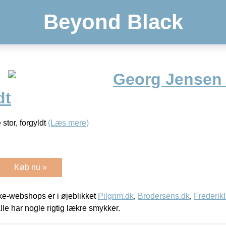
Beyond Black
Georg Jensen 
dt
stor, forgyldt
(Læs mere)
Køb nu »
e-webshops er i øjeblikket
Pilgrim.dk
,
Brodersens.dk
,
Frederik
lle har nogle rigtig lækre smykker.