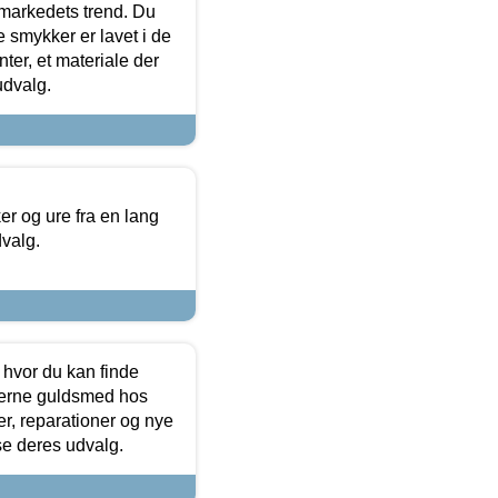
markedets trend. Du
e smykker er lavet i de
ter, et materiale der
udvalg.
 og ure fra en lang
dvalg.
 hvor du kan finde
terne guldsmed hos
r, reparationer og nye
se deres udvalg.