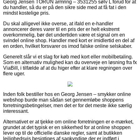
Georg Jensen TORUN armring – 3531255 sølv L forud for at
du handler, så du er på den sikre side med at få fat i den
mindst kostelige pris.
Du skal alligevel ikke overse, at ifald en e-handler
annoncerer deres varer til en pris der er helt ekstremt
overkommelig, bør det undertiden være et signal om en
svindel online shop. Handler med kort er imidlertid en del af
en orden, hvilket forsvarer os imod falske online selskaber.
Generelt slår vi et slag for køb med kort eller mobilbetaling.
Som en alternativ mulighed kan du overveje en løsning fra fx
ViaBill, i tilfælde af at du higer efter at klare regningen over
flere uger.
Inden folk bestiller hos en Georg Jensen – smykker online
webshop burde man sådan set gennemløbe shoppens
forretningsbetingelser, men det er for det meste ikke særlig
interessant.
Alternativet er at tjekke om online forretningen er e-mærket,
grundet at det typisk er en sikkerhed for at online shoppen
lever op til de officielle danske regler, samt at butikken
lejlighedsvis besigtiges af sagkyndige der er indført i