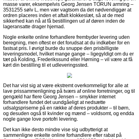
masse varer, eksempelvis Georg Jensen TORUN armring –
3531255 sølv L, men vær vagtsom da det nødvendiggør at
ordren placeres inden et aftalt klokkeslæt, så at de med
sikkerhed kan nå at få bestillingen ud af døren inden de
lageransatte drager hjemad.
Nogle enkelte online forhandlere frembyder levering uden
beregning, men oftest er det forudsat at du indkøber for en
fastsat pris. I øvrigt burde du snuppe den prisbilligste
leveringsmodel, hvilket mange gange – ligegyldigt om du er
tæt på Kolding, Frederikssund eller Hørning – vil være at få
kørt din bestilling til et udleveringssted.
Det har vist sig at være ekstremt overkommeligt for alle at
lave prissammenligning på tværs af online forretninger, og til
gengæld har flere Georg Jensen – smykker internet
forhandlere fundet det uundgåeligt at nedsætte
udsalgspriserne på en række af deres produkter – til børn,
og desuden også til kvinder og mænd – voldsomt, og endda
nogle gange love portofri levering.
Det kan ikke desto mindre vise sig udbytterigt at
sammenligne enkelte online forhandlere efter rabat på