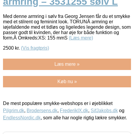
armring – 3531255 sølv L
Med denne armring i sølv fra Georg Jensen får du et smykke
med et stilrent og feminint look. TORUNÂ armring er
iøjefaldende med et tidløs og ligeledes legende design, som
passer godt til kvinden, der har øje for både funktion og
form.Â Omkreds:XS: 155 mmS
(Læs mere)
2500
kr.
(Vis fragtpris)
Læs mere »
Køb nu »
De mest populære smykke-webshops er i øjeblikket
Pilgrim.dk
,
Brodersens.dk
,
FrederikIX.dk
,
SifJakobs.dk
og
EndlessNordic.dk
, som alle har nogle rigtig lækre smykker.