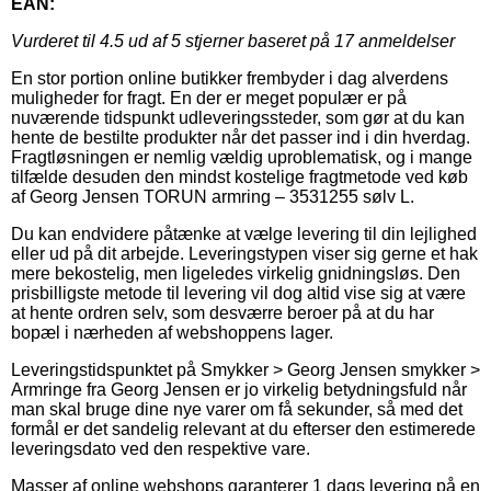
EAN:
Vurderet til
4.5
ud af 5 stjerner baseret på
17
anmeldelser
En stor portion online butikker frembyder i dag alverdens
muligheder for fragt. En der er meget populær er på
nuværende tidspunkt udleveringssteder, som gør at du kan
hente de bestilte produkter når det passer ind i din hverdag.
Fragtløsningen er nemlig vældig uproblematisk, og i mange
tilfælde desuden den mindst kostelige fragtmetode ved køb
af Georg Jensen TORUN armring – 3531255 sølv L.
Du kan endvidere påtænke at vælge levering til din lejlighed
eller ud på dit arbejde. Leveringstypen viser sig gerne et hak
mere bekostelig, men ligeledes virkelig gnidningsløs. Den
prisbilligste metode til levering vil dog altid vise sig at være
at hente ordren selv, som desværre beroer på at du har
bopæl i nærheden af webshoppens lager.
Leveringstidspunktet på Smykker > Georg Jensen smykker >
Armringe fra Georg Jensen er jo virkelig betydningsfuld når
man skal bruge dine nye varer om få sekunder, så med det
formål er det sandelig relevant at du efterser den estimerede
leveringsdato ved den respektive vare.
Masser af online webshops garanterer 1 dags levering på en