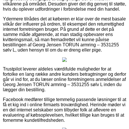
vilkårene på området. Desuden giver det dig genvej til støtte,
hvis du oplever udfordringer i forbindelse med din handel.
Ydermere tilrådes det at køberen er klar over de mest basale
vilkår der influerer på ordren, til eksempel den returrettighed
internet forretningen bruger. På grund af dette er det på
samme måde afgørende, at man stadig opbevarer ens
kvitteringsmail, så man fremadrettet vil kunne påvise
bestillingen af Georg Jensen TORUN armring – 3531255
sølv L, uden hensyn til om du er dreng eller pige.
Trustpilot leverer aldeles værdifulde muligheder for at
fortolke en lang række andre kunders betragtninger og derfor
går vi ind for, at du læser online forretningens anmeldelser af
Georg Jensen TORUN armring – 3531255 sølv L inden du
lægger din bestilling.
Facebook medfører tillige temmelig passende løsninger til at
få et kig ind i online firmaets troværdighed. Herinde møder vi
en del internet selskaber som tilbyder folk at aflevere en
evaluering af købsoplevelsen, hvilket tillige kan bruges til at
fornemme kundetilfredsheden.