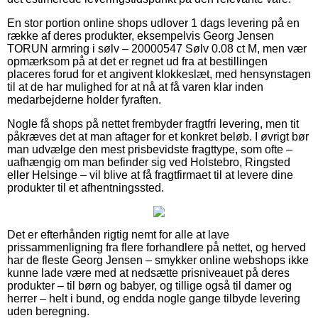
En stor portion online shops udlover 1 dags levering på en
række af deres produkter, eksempelvis Georg Jensen
TORUN armring i sølv – 20000547 Sølv 0.08 ct M, men vær
opmærksom på at det er regnet ud fra at bestillingen
placeres forud for et angivent klokkeslæt, med hensynstagen
til at de har mulighed for at nå at få varen klar inden
medarbejderne holder fyraften.
Nogle få shops på nettet frembyder fragtfri levering, men tit
påkræves det at man aftager for et konkret beløb. I øvrigt bør
man udvælge den mest prisbevidste fragttype, som ofte –
uafhængig om man befinder sig ved Holstebro, Ringsted
eller Helsinge – vil blive at få fragtfirmaet til at levere dine
produkter til et afhentningssted.
Det er efterhånden rigtig nemt for alle at lave
prissammenligning fra flere forhandlere på nettet, og herved
har de fleste Georg Jensen – smykker online webshops ikke
kunne lade være med at nedsætte prisniveauet på deres
produkter – til børn og babyer, og tillige også til damer og
herrer – helt i bund, og endda nogle gange tilbyde levering
uden beregning.