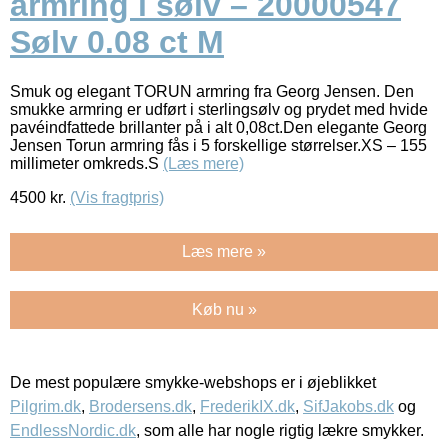
armring i sølv – 20000547
Sølv 0.08 ct M
Smuk og elegant TORUN armring fra Georg Jensen. Den
smukke armring er udført i sterlingsølv og prydet med hvide
pavéindfattede brillanter på i alt 0,08ct.Den elegante Georg
Jensen Torun armring fås i 5 forskellige størrelser.XS – 155
millimeter omkreds.S
(Læs mere)
4500
kr.
(Vis fragtpris)
Læs mere »
Køb nu »
De mest populære smykke-webshops er i øjeblikket
Pilgrim.dk
,
Brodersens.dk
,
FrederikIX.dk
,
SifJakobs.dk
og
EndlessNordic.dk
, som alle har nogle rigtig lækre smykker.