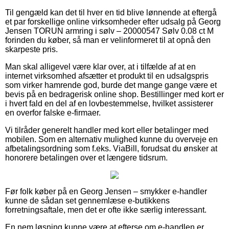
Til gengæld kan det til hver en tid blive lønnende at eftergå
et par forskellige online virksomheder efter udsalg på Georg
Jensen TORUN armring i sølv – 20000547 Sølv 0.08 ct M
forinden du køber, så man er velinformeret til at opnå den
skarpeste pris.
Man skal alligevel være klar over, at i tilfælde af at en
internet virksomhed afsætter et produkt til en udsalgspris
som virker hamrende god, burde det mange gange være et
bevis på en bedragerisk online shop. Bestillinger med kort er
i hvert fald en del af en lovbestemmelse, hvilket assisterer
en overfor falske e-firmaer.
Vi tilråder generelt handler med kort eller betalinger med
mobilen. Som en alternativ mulighed kunne du overveje en
afbetalingsordning som f.eks. ViaBill, forudsat du ønsker at
honorere betalingen over et længere tidsrum.
Før folk køber på en Georg Jensen – smykker e-handler
kunne de sådan set gennemlæse e-butikkens
forretningsaftale, men det er ofte ikke særlig interessant.
En nem løsning kunne være at efterse om e-handlen er