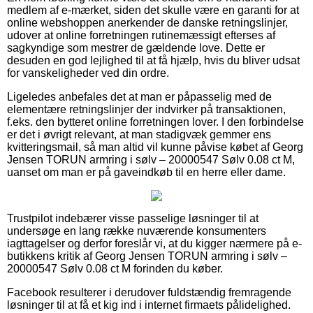
medlem af e-mærket, siden det skulle være en garanti for at
online webshoppen anerkender de danske retningslinjer,
udover at online forretningen rutinemæssigt efterses af
sagkyndige som mestrer de gældende love. Dette er
desuden en god lejlighed til at få hjælp, hvis du bliver udsat
for vanskeligheder ved din ordre.
Ligeledes anbefales det at man er påpasselig med de
elementære retningslinjer der indvirker på transaktionen,
f.eks. den bytteret online forretningen lover. I den forbindelse
er det i øvrigt relevant, at man stadigvæk gemmer ens
kvitteringsmail, så man altid vil kunne påvise købet af Georg
Jensen TORUN armring i sølv – 20000547 Sølv 0.08 ct M,
uanset om man er på gaveindkøb til en herre eller dame.
Trustpilot indebærer visse passelige løsninger til at
undersøge en lang række nuværende konsumenters
iagttagelser og derfor foreslår vi, at du kigger nærmere på e-
butikkens kritik af Georg Jensen TORUN armring i sølv –
20000547 Sølv 0.08 ct M forinden du køber.
Facebook resulterer i derudover fuldstændig fremragende
løsninger til at få et kig ind i internet firmaets pålidelighed.