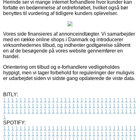
Herinde ser vi mange internet forhandlere hvor kunder kan
forfatte en bedømmelse af ordreforløbet, hvilket også bør
benyttes til vurdering af tidligere kunders oplevelser.
Vores side finansieres af annonceindtægter. Vi samarbejder
med en række online shops i Danmark og introducerer
virksomhedernes tilbud, og indhenter godtgørelse såfremt
en af de besøgende på vores website gennemfører en
handel.
Orientering om tilbud og e-forhandlere vedligeholdes
hyppigt, men vi tager forbehold for reguleringer der muligvis
er udarbejdet siden vi sidste gang opdaterede de viste data.
BITLY:
1
1
1
1
1
1
1
1
1
1
1
1
1
1
1
1
1
1
1
1
1
1
1
1
1
1
1
1
1
1
1
1
1
1
1
1
1
1
1
1
1
1
1
1
1
1
1
1
1
1
1
1
1
1
1
1
1
1
1
1
1
1
1
1
1
1
1
1
1
1
1
1
1
1
1
1
1
1
1
1
1
1
1
1
1
1
1
1
1
1
1
1
1
1
1
1
1
1
1
1
SPOTIFY:
1
1
1
1
1
1
1
1
1
1
1
1
1
1
1
1
1
1
1
1
1
1
1
1
1
1
1
1
1
1
1
1
1
1
1
1
1
1
1
1
1
1
1
1
1
1
1
1
1
1
1
1
1
1
1
1
1
1
1
1
1
1
1
1
1
1
1
1
1
1
1
1
1
1
1
1
1
1
1
1
1
1
1
1
1
1
1
1
1
1
1
1
1
1
1
1
1
1
1