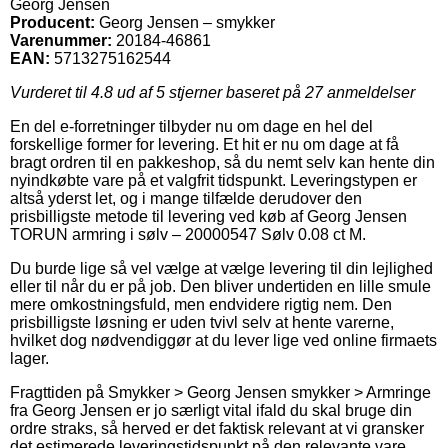
Georg Jensen
Producent:
Georg Jensen – smykker
Varenummer:
20184-46861
EAN:
5713275162544
Vurderet til
4.8
ud af 5 stjerner baseret på
27
anmeldelser
En del e-forretninger tilbyder nu om dage en hel del
forskellige former for levering. Et hit er nu om dage at få
bragt ordren til en pakkeshop, så du nemt selv kan hente din
nyindkøbte vare på et valgfrit tidspunkt. Leveringstypen er
altså yderst let, og i mange tilfælde derudover den
prisbilligste metode til levering ved køb af Georg Jensen
TORUN armring i sølv – 20000547 Sølv 0.08 ct M.
Du burde lige så vel vælge at vælge levering til din lejlighed
eller til når du er på job. Den bliver undertiden en lille smule
mere omkostningsfuld, men endvidere rigtig nem. Den
prisbilligste løsning er uden tvivl selv at hente varerne,
hvilket dog nødvendiggør at du lever lige ved online firmaets
lager.
Fragttiden på Smykker > Georg Jensen smykker > Armringe
fra Georg Jensen er jo særligt vital ifald du skal bruge din
ordre straks, så herved er det faktisk relevant at vi gransker
det estimerede leveringstidspunkt på den relevante vare.