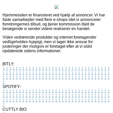
Hjemmesiden er finansieret ved hjælp af annoncer. Vi har
faste samarbejder med flere e-shops idet vi annoncerer
forretningernes tilbud, og tjener kommission ifald de
besøgende vi sender videre realiserer en handel.
Viden vedrørende produkter og internet foretagender
vedligeholdes hyppigt, men vi tager ikke ansvar for
justeringer der muligvis er foretaget efter at vi sidst
opdaterede sidens informationer.
BITLY:
1
1
1
1
1
1
1
1
1
1
1
1
1
1
1
1
1
1
1
1
1
1
1
1
1
1
1
1
1
1
1
1
1
1
1
1
1
1
1
1
1
1
1
1
1
1
1
1
1
1
1
1
1
1
1
1
1
1
1
1
1
1
1
1
1
1
1
1
1
1
1
1
1
1
1
1
1
1
1
1
1
1
1
1
1
1
1
1
1
1
1
1
1
1
1
1
1
1
1
1
SPOTIFY:
1
1
1
1
1
1
1
1
1
1
1
1
1
1
1
1
1
1
1
1
1
1
1
1
1
1
1
1
1
1
1
1
1
1
1
1
1
1
1
1
1
1
1
1
1
1
1
1
1
1
1
1
1
1
1
1
1
1
1
1
1
1
1
1
1
1
1
1
1
1
1
1
1
1
1
1
1
1
1
1
1
1
1
1
1
1
1
1
1
1
1
1
1
1
1
1
1
1
1
1
CUTTLY BIO: