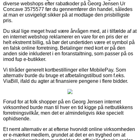
diverse webshops efter rabatkoder på Georg Jensen Ur
Concave 3575577 før du gennemfører din handel, således
at man er usvigeligt sikker på at modtage den prisbilligste
pris.
Du skal lige meget hvad være årvågen med, at i tilfælde af at
en internet webshop reklamerer en vare for en pris der er
helt ekstremt billig, så bør det undertiden være et symbol på
en falsk online forretning. Betalinger med kort er på den
anden side inkluderet i en foranstaltning, som passer på os
imod fup e-butikker.
Vi tilråder generelt kortbestillinger eller MobilePay. Som
alternativ burde du bruge et afbetalingstilbud som f.eks.
ViaBill, ifald du agter at finansiere pengene i flere bidder.
Forud for at folk shopper på en Georg Jensen internet
virksomhed burde man til hver en tid kigge på netbutikkens
forretningsvilkår, men det er almindeligvis ikke specielt
ophidsende.
Et nemt alternativ er at efterse hvorvidt online virksomheden
er e-mærket medlem, grundet at det er en tryghed om at