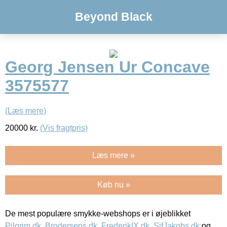
Beyond Black
Georg Jensen Ur Concave
3575577
(Læs mere)
20000
kr.
(Vis fragtpris)
Læs mere »
Køb nu »
De mest populære smykke-webshops er i øjeblikket
Pilgrim.dk
,
Brodersens.dk
,
FrederikIX.dk
,
SifJakobs.dk
og