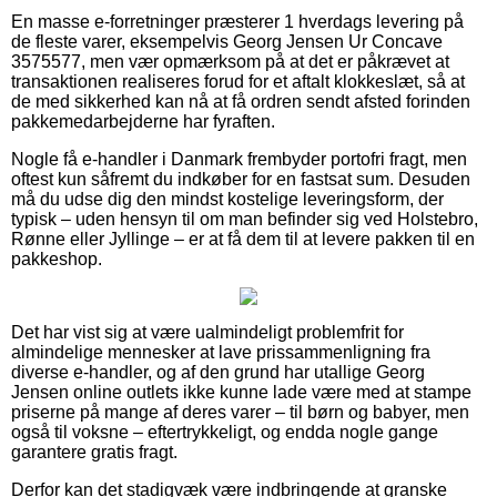
En masse e-forretninger præsterer 1 hverdags levering på
de fleste varer, eksempelvis Georg Jensen Ur Concave
3575577, men vær opmærksom på at det er påkrævet at
transaktionen realiseres forud for et aftalt klokkeslæt, så at
de med sikkerhed kan nå at få ordren sendt afsted forinden
pakkemedarbejderne har fyraften.
Nogle få e-handler i Danmark frembyder portofri fragt, men
oftest kun såfremt du indkøber for en fastsat sum. Desuden
må du udse dig den mindst kostelige leveringsform, der
typisk – uden hensyn til om man befinder sig ved Holstebro,
Rønne eller Jyllinge – er at få dem til at levere pakken til en
pakkeshop.
Det har vist sig at være ualmindeligt problemfrit for
almindelige mennesker at lave prissammenligning fra
diverse e-handler, og af den grund har utallige Georg
Jensen online outlets ikke kunne lade være med at stampe
priserne på mange af deres varer – til børn og babyer, men
også til voksne – eftertrykkeligt, og endda nogle gange
garantere gratis fragt.
Derfor kan det stadigvæk være indbringende at granske