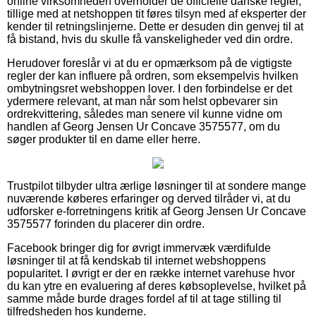
online virksomheden overholder de officielle danske regler,
tillige med at netshoppen tit føres tilsyn med af eksperter der
kender til retningslinjerne. Dette er desuden din genvej til at
få bistand, hvis du skulle få vanskeligheder ved din ordre.
Herudover foreslår vi at du er opmærksom på de vigtigste
regler der kan influere på ordren, som eksempelvis hvilken
ombytningsret webshoppen lover. I den forbindelse er det
ydermere relevant, at man når som helst opbevarer sin
ordrekvittering, således man senere vil kunne vidne om
handlen af Georg Jensen Ur Concave 3575577, om du
søger produkter til en dame eller herre.
Trustpilot tilbyder ultra ærlige løsninger til at sondere mange
nuværende køberes erfaringer og derved tilråder vi, at du
udforsker e-forretningens kritik af Georg Jensen Ur Concave
3575577 forinden du placerer din ordre.
Facebook bringer dig for øvrigt immervæk værdifulde
løsninger til at få kendskab til internet webshoppens
popularitet. I øvrigt er der en række internet varehuse hvor
du kan ytre en evaluering af deres købsoplevelse, hvilket på
samme måde burde drages fordel af til at tage stilling til
tilfredsheden hos kunderne.