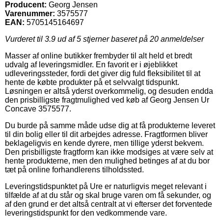
Producent:
Georg Jensen
Varenummer:
3575577
EAN:
5705145164697
Vurderet til
3.9
ud af 5 stjerner baseret på
20
anmeldelser
Masser af online butikker frembyder til alt held et bredt
udvalg af leveringsmidler. En favorit er i øjeblikket
udleveringssteder, fordi det giver dig fuld fleksibilitet til at
hente de købte produkter på et selvvalgt tidspunkt.
Løsningen er altså yderst overkommelig, og desuden endda
den prisbilligste fragtmulighed ved køb af Georg Jensen Ur
Concave 3575577.
Du burde på samme måde udse dig at få produkterne leveret
til din bolig eller til dit arbejdes adresse. Fragtformen bliver
beklageligvis en kende dyrere, men tillige yderst bekvem.
Den prisbilligste fragtform kan ikke modsiges at være selv at
hente produkterne, men den mulighed betinges af at du bor
tæt på online forhandlerens tilholdssted.
Leveringstidspunktet på Ure er naturligvis meget relevant i
tilfælde af at du står og skal bruge varen om få sekunder, og
af den grund er det altså centralt at vi efterser det forventede
leveringstidspunkt for den vedkommende vare.