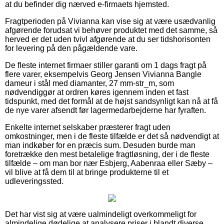
at du befinder dig nærved e-firmaets hjemsted.
Fragtperioden på Vivianna kan vise sig at være usædvanlig
afgørende forudsat vi behøver produktet med det samme, så
herved er det uden tvivl afgørende at du ser tidshorisonten
for levering på den pågældende vare.
De fleste internet firmaer stiller garanti om 1 dags fragt på
flere varer, eksempelvis Georg Jensen Vivianna Bangle
dameur i stål med diamanter, 27 mm-str_m, som
nødvendiggør at ordren køres igennem inden et fast
tidspunkt, med det formål at de højst sandsynligt kan nå at få
de nye varer afsendt før lagermedarbejderne har fyraften.
Enkelte internet selskaber præsterer fragt uden
omkostninger, men i de fleste tilfælde er det så nødvendigt at
man indkøber for en præcis sum. Desuden burde man
foretrække den mest betalelige fragtløsning, der i de fleste
tilfælde – om man bor nær Esbjerg, Aabenraa eller Sæby –
vil blive at få dem til at bringe produkterne til et
udleveringssted.
Det har vist sig at være ualmindeligt overkommeligt for
almindelige dødelige at analysere priser i blandt diverse