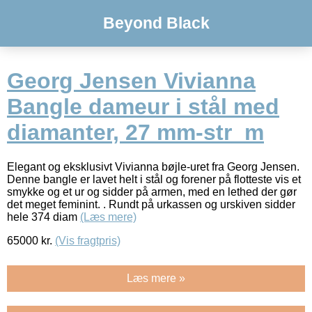
Beyond Black
Georg Jensen Vivianna
Bangle dameur i stål med
diamanter, 27 mm-str_m
Elegant og eksklusivt Vivianna bøjle-uret fra Georg Jensen.
Denne bangle er lavet helt i stål og forener på flotteste vis et
smykke og et ur og sidder på armen, med en lethed der gør
det meget feminint. . Rundt på urkassen og urskiven sidder
hele 374 diam
(Læs mere)
65000
kr.
(Vis fragtpris)
Læs mere »