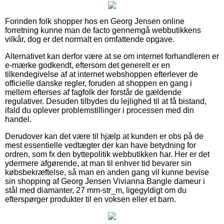
Forinden folk shopper hos en Georg Jensen online
forretning kunne man de facto gennemgå webbutikkens
vilkår, dog er det normalt en omfattende opgave.
Alternativet kan derfor være at se om internet forhandleren er
e-mærke godkendt, eftersom det generelt er en
tilkendegivelse af at internet webshoppen efterlever de
officielle danske regler, foruden at shoppen en gang i
mellem efterses af fagfolk der forstår de gældende
regulativer. Desuden tilbydes du lejlighed til at få bistand,
ifald du oplever problemstillinger i processen med din
handel.
Derudover kan det være til hjælp at kunden er obs på de
mest essentielle vedtægter der kan have betydning for
ordren, som fx den byttepolitik webbutikken har. Her er det
ydermere afgørende, at man til enhver tid bevarer sin
købsbekræftelse, så man en anden gang vil kunne bevise
sin shopping af Georg Jensen Vivianna Bangle dameur i
stål med diamanter, 27 mm-str_m, ligegyldigt om du
efterspørger produkter til en voksen eller et barn.