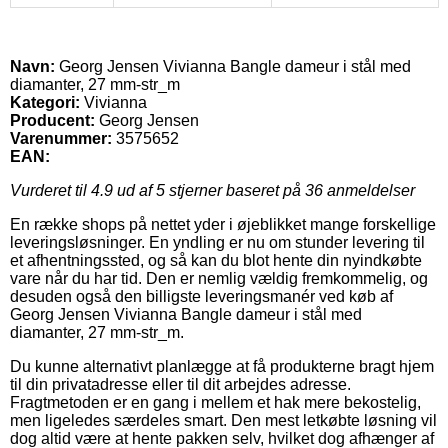
Navn:
Georg Jensen Vivianna Bangle dameur i stål med
diamanter, 27 mm-str_m
Kategori:
Vivianna
Producent:
Georg Jensen
Varenummer:
3575652
EAN:
Vurderet til
4.9
ud af 5 stjerner baseret på
36
anmeldelser
En række shops på nettet yder i øjeblikket mange forskellige
leveringsløsninger. En yndling er nu om stunder levering til
et afhentningssted, og så kan du blot hente din nyindkøbte
vare når du har tid. Den er nemlig vældig fremkommelig, og
desuden også den billigste leveringsmanér ved køb af
Georg Jensen Vivianna Bangle dameur i stål med
diamanter, 27 mm-str_m.
Du kunne alternativt planlægge at få produkterne bragt hjem
til din privatadresse eller til dit arbejdes adresse.
Fragtmetoden er en gang i mellem et hak mere bekostelig,
men ligeledes særdeles smart. Den mest letkøbte løsning vil
dog altid være at hente pakken selv, hvilket dog afhænger af