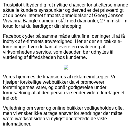
Trustpilot tilbyder dig ret nyttige chancer for at efterse mange
aktuelle kunders synspunkter og derved er det prisværdigt,
at du beser internet firmaets anmeldelser af Georg Jensen
Vivianna Bangle dameur i stål med diamanter, 27 mm-str_m
forud for at du færdiggør din shopping.
Facebook yder på samme måde ultra fine løsninger til at få
indtryk af e-firmaets troværdighed. Her er der en række e-
forretninger hvor du kan aflevere en evaluering af
virksomhedens service, som desuden bør udnyttes til
vurdering af tilfredsheden hos kunderne.
Vores hjemmeside finansieres af reklameindtægter. Vi
hjælper forskellige webbutikker da vi promoverer
forretningernes varer, og opnår godtgørelse under
forudsætning af at den person vi sender videre foretager et
indkøb.
Vejledning om varer og online butikker vedligeholdes ofte,
men vi ønsker ikke at tage ansvar for ændringer der måtte
være iværksat siden vi nyligst opdaterede de viste
informationer.