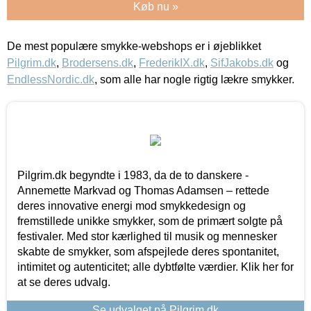
Køb nu »
De mest populære smykke-webshops er i øjeblikket
Pilgrim.dk
,
Brodersens.dk
,
FrederikIX.dk
,
SifJakobs.dk
og
EndlessNordic.dk
, som alle har nogle rigtig lækre smykker.
Pilgrim.dk begyndte i 1983, da de to danskere -
Annemette Markvad og Thomas Adamsen – rettede
deres innovative energi mod smykkedesign og
fremstillede unikke smykker, som de primært solgte på
festivaler. Med stor kærlighed til musik og mennesker
skabte de smykker, som afspejlede deres spontanitet,
intimitet og autenticitet; alle dybtfølte værdier. Klik her for
at se deres udvalg.
Se udvalget på Pilgrim.dk