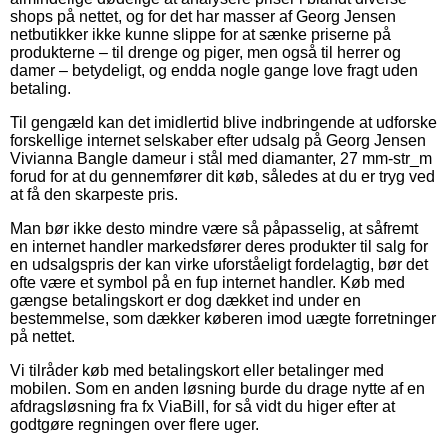
shops på nettet, og for det har masser af Georg Jensen
netbutikker ikke kunne slippe for at sænke priserne på
produkterne – til drenge og piger, men også til herrer og
damer – betydeligt, og endda nogle gange love fragt uden
betaling.
Til gengæld kan det imidlertid blive indbringende at udforske
forskellige internet selskaber efter udsalg på Georg Jensen
Vivianna Bangle dameur i stål med diamanter, 27 mm-str_m
forud for at du gennemfører dit køb, således at du er tryg ved
at få den skarpeste pris.
Man bør ikke desto mindre være så påpasselig, at såfremt
en internet handler markedsfører deres produkter til salg for
en udsalgspris der kan virke uforståeligt fordelagtig, bør det
ofte være et symbol på en fup internet handler. Køb med
gængse betalingskort er dog dækket ind under en
bestemmelse, som dækker køberen imod uægte forretninger
på nettet.
Vi tilråder køb med betalingskort eller betalinger med
mobilen. Som en anden løsning burde du drage nytte af en
afdragsløsning fra fx ViaBill, for så vidt du higer efter at
godtgøre regningen over flere uger.