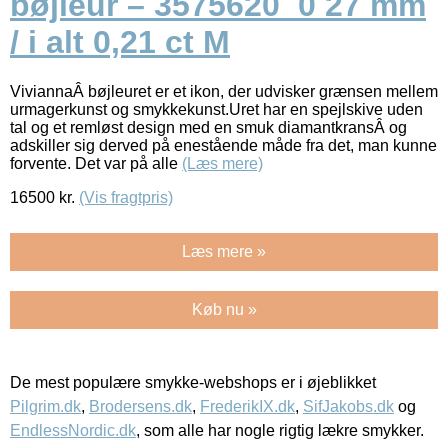
bøjleur – 3575620_0 27 mm
/ i alt 0,21 ct M
ViviannaÂ bøjleuret er et ikon, der udvisker grænsen mellem
urmagerkunst og smykkekunst.Uret har en spejlskive uden
tal og et remløst design med en smuk diamantkransÂ og
adskiller sig derved på enestående måde fra det, man kunne
forvente. Det var på alle
(Læs mere)
16500
kr.
(Vis fragtpris)
Læs mere »
Køb nu »
De mest populære smykke-webshops er i øjeblikket
Pilgrim.dk
,
Brodersens.dk
,
FrederikIX.dk
,
SifJakobs.dk
og
EndlessNordic.dk
, som alle har nogle rigtig lækre smykker.