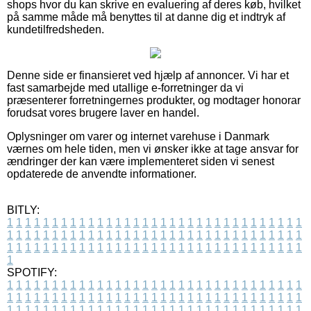
shops hvor du kan skrive en evaluering af deres køb, hvilket
på samme måde må benyttes til at danne dig et indtryk af
kundetilfredsheden.
Denne side er finansieret ved hjælp af annoncer. Vi har et
fast samarbejde med utallige e-forretninger da vi
præsenterer forretningernes produkter, og modtager honorar
forudsat vores brugere laver en handel.
Oplysninger om varer og internet varehuse i Danmark
værnes om hele tiden, men vi ønsker ikke at tage ansvar for
ændringer der kan være implementeret siden vi senest
opdaterede de anvendte informationer.
BITLY:
1
1
1
1
1
1
1
1
1
1
1
1
1
1
1
1
1
1
1
1
1
1
1
1
1
1
1
1
1
1
1
1
1
1
1
1
1
1
1
1
1
1
1
1
1
1
1
1
1
1
1
1
1
1
1
1
1
1
1
1
1
1
1
1
1
1
1
1
1
1
1
1
1
1
1
1
1
1
1
1
1
1
1
1
1
1
1
1
1
1
1
1
1
1
1
1
1
1
1
1
SPOTIFY:
1
1
1
1
1
1
1
1
1
1
1
1
1
1
1
1
1
1
1
1
1
1
1
1
1
1
1
1
1
1
1
1
1
1
1
1
1
1
1
1
1
1
1
1
1
1
1
1
1
1
1
1
1
1
1
1
1
1
1
1
1
1
1
1
1
1
1
1
1
1
1
1
1
1
1
1
1
1
1
1
1
1
1
1
1
1
1
1
1
1
1
1
1
1
1
1
1
1
1