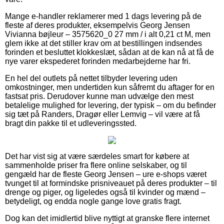
Mange e-handler reklamerer med 1 dags levering på de
fleste af deres produkter, eksempelvis Georg Jensen
Vivianna bøjleur – 3575620_0 27 mm / i alt 0,21 ct M, men
glem ikke at det stiller krav om at bestillingen indsendes
forinden et besluttet klokkeslæt, sådan at de kan nå at få de
nye varer ekspederet forinden medarbejderne har fri.
En hel del outlets på nettet tilbyder levering uden
omkostninger, men undertiden kun såfremt du aftager for en
fastsat pris. Derudover kunne man udvælge den mest
betalelige mulighed for levering, der typisk – om du befinder
sig tæt på Randers, Dragør eller Lemvig – vil være at få
bragt din pakke til et udleveringssted.
Det har vist sig at være særdeles smart for købere at
sammenholde priser fra flere online selskaber, og til
gengæld har de fleste Georg Jensen – ure e-shops været
tvunget til at formindske prisniveauet på deres produkter – til
drenge og piger, og ligeledes også til kvinder og mænd –
betydeligt, og endda nogle gange love gratis fragt.
Dog kan det imidlertid blive nyttigt at granske flere internet