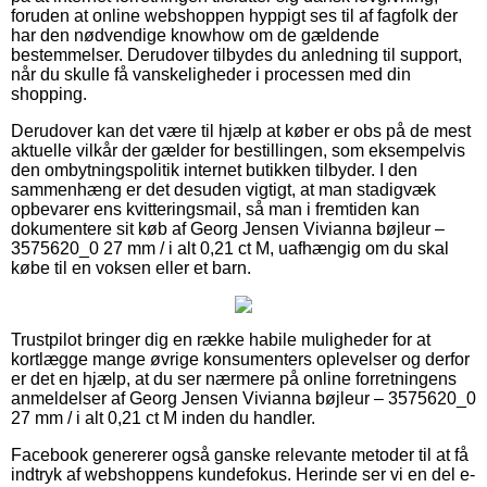
foruden at online webshoppen hyppigt ses til af fagfolk der
har den nødvendige knowhow om de gældende
bestemmelser. Derudover tilbydes du anledning til support,
når du skulle få vanskeligheder i processen med din
shopping.
Derudover kan det være til hjælp at køber er obs på de mest
aktuelle vilkår der gælder for bestillingen, som eksempelvis
den ombytningspolitik internet butikken tilbyder. I den
sammenhæng er det desuden vigtigt, at man stadigvæk
opbevarer ens kvitteringsmail, så man i fremtiden kan
dokumentere sit køb af Georg Jensen Vivianna bøjleur –
3575620_0 27 mm / i alt 0,21 ct M, uafhængig om du skal
købe til en voksen eller et barn.
Trustpilot bringer dig en række habile muligheder for at
kortlægge mange øvrige konsumenters oplevelser og derfor
er det en hjælp, at du ser nærmere på online forretningens
anmeldelser af Georg Jensen Vivianna bøjleur – 3575620_0
27 mm / i alt 0,21 ct M inden du handler.
Facebook genererer også ganske relevante metoder til at få
indtryk af webshoppens kundefokus. Herinde ser vi en del e-