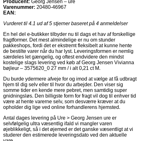
Producent:
Georg Jensen – ure
Varenummer:
20480-46967
EAN:
Vurderet til
4.1
ud af 5 stjerner baseret på
4
anmeldelser
En hel del e-butikker tilbyder nu til dags et hav af forskellige
fragtformer. Det mest almindelige er nu om stunder
pakkeshops, fordi det er ekstremt fleksibelt at kunne hente
de bestilte varer når du har lyst. Leveringsformen er nemlig
særdeles let gængelig, og oftest endvidere den mindst
kostelige slags levering ved køb af Georg Jensen Vivianna
bøjleur – 3575620_0 27 mm / i alt 0,21 ct M.
Du burde ydermere afveje for og imod at vælge at få udbragt
hjem til dig selv eller til hvor du arbejder. Den viser sig
somme tider en kende mere pebret, men samtidig super
gnidningsløs. Den billigste form for fragt vil dog til enhver tid
være at hente varerne selv, som desværre kræver at du
opholder dig lige ved online forhandlerens hjemsted.
Antal dages levering på Ure > Georg Jensen ure er
selvfølgelig ultra væsentlig ifald vi mangler varen
øjeblikkeligt, så i det øjemed er det ganske væsentligt at vi
studerer den estimerede leveringsdato ved den aktuelle
vare.