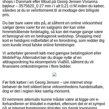
shops i Danmark efter tilbud på Georg Jensen Vivianna
bøjleur – 3575620_0 27 mm / i alt 0,21 ct M inden du køber,
således at du er velinformeret til at modtage den billigste
pris.
Du bør bare være obs på, at såfremt en online virksomhed
sælger deres varer for en salgspris der kan virke
himmelråbende fordelagtig, så kan det mange gange være
et faresignal om en bedragerisk webshop. Shopping med
kort er heldigvis indbefattet af en forordning, som redder dig
som kunde imod falske online forretninger.
Vi anbefaler generelt køb med gængse betalingskort eller
MobilePay. Alternativt bør du drage nytte af en
afdragsordning fra eksempelvis ViaBill, såfremt du vil
finansiere omkostningerne i flere bidder.
Før folk køber i en Georg Jensen – ure internet shop
behøver de helt sikkert bese virksomhedens handelsaftale,
dog er det i reglen ikke særlig morsomt.
Et nemmere alternativ kunne måske være at kigge om e-
forhandleren er tilsluttet e-mærket, eftersom det er et sympol
på at internet forretningen tilslutter sig dansk lovgivning,