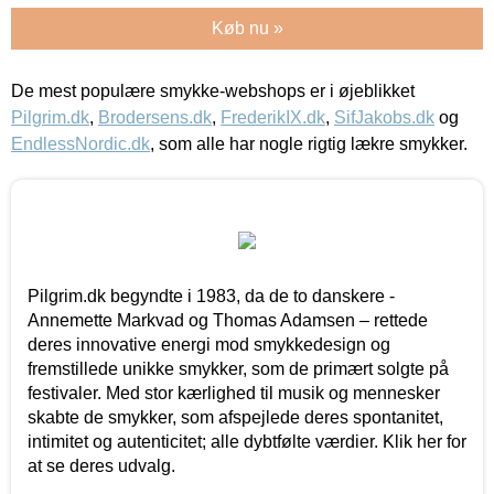
Køb nu »
De mest populære smykke-webshops er i øjeblikket
Pilgrim.dk
,
Brodersens.dk
,
FrederikIX.dk
,
SifJakobs.dk
og
EndlessNordic.dk
, som alle har nogle rigtig lækre smykker.
Pilgrim.dk begyndte i 1983, da de to danskere -
Annemette Markvad og Thomas Adamsen – rettede
deres innovative energi mod smykkedesign og
fremstillede unikke smykker, som de primært solgte på
festivaler. Med stor kærlighed til musik og mennesker
skabte de smykker, som afspejlede deres spontanitet,
intimitet og autenticitet; alle dybtfølte værdier. Klik her for
at se deres udvalg.