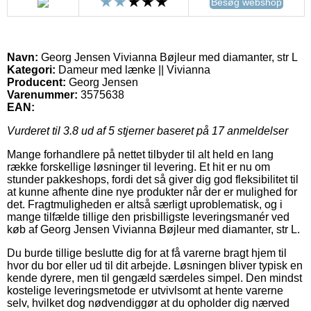
Besøg webshop
Navn:
Georg Jensen Vivianna Bøjleur med diamanter, str L
Kategori:
Dameur med lænke || Vivianna
Producent:
Georg Jensen
Varenummer:
3575638
EAN:
Vurderet til
3.8
ud af 5 stjerner baseret på
17
anmeldelser
Mange forhandlere på nettet tilbyder til alt held en lang
række forskellige løsninger til levering. Et hit er nu om
stunder pakkeshops, fordi det så giver dig god fleksibilitet til
at kunne afhente dine nye produkter når der er mulighed for
det. Fragtmuligheden er altså særligt uproblematisk, og i
mange tilfælde tillige den prisbilligste leveringsmanér ved
køb af Georg Jensen Vivianna Bøjleur med diamanter, str L.
Du burde tillige beslutte dig for at få varerne bragt hjem til
hvor du bor eller ud til dit arbejde. Løsningen bliver typisk en
kende dyrere, men til gengæld særdeles simpel. Den mindst
kostelige leveringsmetode er utvivlsomt at hente varerne
selv, hvilket dog nødvendiggør at du opholder dig nærved