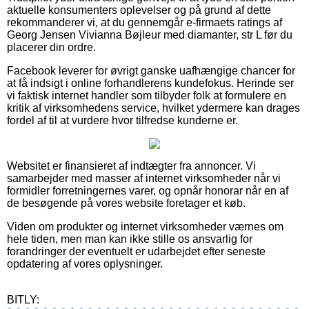
aktuelle konsumenters oplevelser og på grund af dette
rekommanderer vi, at du gennemgår e-firmaets ratings af
Georg Jensen Vivianna Bøjleur med diamanter, str L før du
placerer din ordre.
Facebook leverer for øvrigt ganske uafhængige chancer for
at få indsigt i online forhandlerens kundefokus. Herinde ser
vi faktisk internet handler som tilbyder folk at formulere en
kritik af virksomhedens service, hvilket ydermere kan drages
fordel af til at vurdere hvor tilfredse kunderne er.
Websitet er finansieret af indtægter fra annoncer. Vi
samarbejder med masser af internet virksomheder når vi
formidler forretningernes varer, og opnår honorar når en af
de besøgende på vores website foretager et køb.
Viden om produkter og internet virksomheder værnes om
hele tiden, men man kan ikke stille os ansvarlig for
forandringer der eventuelt er udarbejdet efter seneste
opdatering af vores oplysninger.
BITLY: