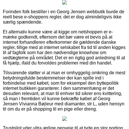
Forinden folk bestiller i en Georg Jensen webbutik burde de
reelt bese e-shoppens regler, det er dog almindeligvis ikke
særlig spændende.
Et alternativ kunne være at kigge om netshoppen er e-
mærke godkendt, eftersom det bør være et bevis på at
internet forhandleren efterkommer de gældende danske
regler, tillige med at internet selskabet fra tid til anden kigges
til af fagfolk som har den nødvendige knowhow om
vedtægterne på området. Det er en rigtig god anledning til at
få hjælp, ifald du forvoldes problemer med din handel.
Tilsvarende støtter vi at man er omhyggelig omkring de mest
betydningsfulde bestemmelser der kan spille ind i
forbindelse med købet, som for eksempel den byttepolitik
internet butikken garanterer. I den sammenhæng er det
desuden relevant, at man til enhver tid sikrer ens kvittering,
så man i fremtiden vil kunne bekræfte købet af Georg
Jensen Vivianna Bøjleur med diamanter, str L, uden hensyn
til om du er på shopping til en pige eller dreng.
Trustpilot yder ultra ærlige genveje til at tyde en stor portion