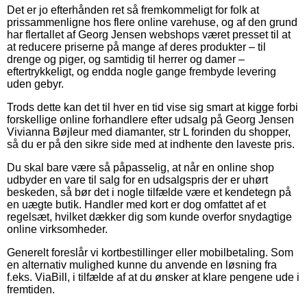
Det er jo efterhånden ret så fremkommeligt for folk at
prissammenligne hos flere online varehuse, og af den grund
har flertallet af Georg Jensen webshops været presset til at
at reducere priserne på mange af deres produkter – til
drenge og piger, og samtidig til herrer og damer –
eftertrykkeligt, og endda nogle gange frembyde levering
uden gebyr.
Trods dette kan det til hver en tid vise sig smart at kigge forbi
forskellige online forhandlere efter udsalg på Georg Jensen
Vivianna Bøjleur med diamanter, str L forinden du shopper,
så du er på den sikre side med at indhente den laveste pris.
Du skal bare være så påpasselig, at når en online shop
udbyder en vare til salg for en udsalgspris der er uhørt
beskeden, så bør det i nogle tilfælde være et kendetegn på
en uægte butik. Handler med kort er dog omfattet af et
regelsæt, hvilket dækker dig som kunde overfor snydagtige
online virksomheder.
Generelt foreslår vi kortbestillinger eller mobilbetaling. Som
en alternativ mulighed kunne du anvende en løsning fra
f.eks. ViaBill, i tilfælde af at du ønsker at klare pengene ude i
fremtiden.