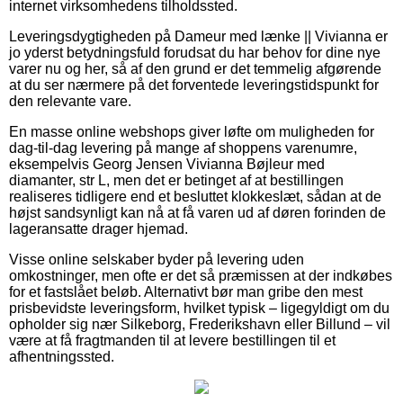
internet virksomhedens tilholdssted.
Leveringsdygtigheden på Dameur med lænke || Vivianna er
jo yderst betydningsfuld forudsat du har behov for dine nye
varer nu og her, så af den grund er det temmelig afgørende
at du ser nærmere på det forventede leveringstidspunkt for
den relevante vare.
En masse online webshops giver løfte om muligheden for
dag-til-dag levering på mange af shoppens varenumre,
eksempelvis Georg Jensen Vivianna Bøjleur med
diamanter, str L, men det er betinget af at bestillingen
realiseres tidligere end et besluttet klokkeslæt, sådan at de
højst sandsynligt kan nå at få varen ud af døren forinden de
lageransatte drager hjemad.
Visse online selskaber byder på levering uden
omkostninger, men ofte er det så præmissen at der indkøbes
for et fastslået beløb. Alternativt bør man gribe den mest
prisbevidste leveringsform, hvilket typisk – ligegyldigt om du
opholder sig nær Silkeborg, Frederikshavn eller Billund – vil
være at få fragtmanden til at levere bestillingen til et
afhentningssted.