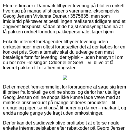
Flere e-firmaer i Danmark tilbyder levering på blot en enkelt
hverdag på mange af shoppens varenumre, eksempelvis
Georg Jensen Vivianna Dameur 3575635, men som
imidlertid påkræver at bestillingen realiseres tidligere end et
angivent tidspunkt, sådan at de højst sandsynligt kan nå at
få pakken ordnet forinden pakkepersonalet tager hjem.
Enkelte internet foretagender tilbyder levering uden
omkostninger, men oftest forudsætter det at der købes for en
konkret pris. Som alternativ skal du udvælge den mest
betalelige form for levering, der typisk – uden hensyn til om
du bor nær Helsingør, Odder eller Sorø – vil blive at få
leveret pakken til et afhentningssted.
Det er meget fremkommeligt for forbrugerne at søge sig frem
til priser fra forskellige online shops, og derfor har utallige
Georg Jensen online shops ikke kunne lade være med at
mindske prisniveauet på mange af deres produkter – til
drenge og piger, samt også til herrer og damer – markant, og
endda nogle gange yde fragt uden omkostninger.
Derfor kan det stadigvæk blive profitabelt at efterse nogle
enkelte internet selskaber efter rabatkoder på Georg Jensen