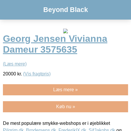
Beyond Black
Georg Jensen Vivianna
Dameur 3575635
(Læs mere)
20000
kr.
(Vis fragtpris)
Læs mere »
Køb nu »
De mest populære smykke-webshops er i øjeblikket
Pilgrim.dk
,
Brodersens.dk
,
FrederikIX.dk
,
SifJakobs.dk
og