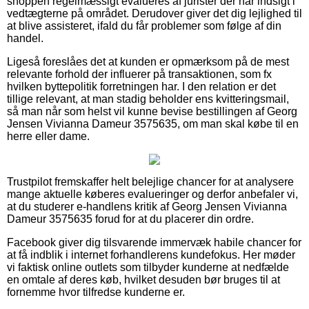
shoppen regelmæssigt evalueres af jurister der har indsigt i
vedtægterne på området. Derudover giver det dig lejlighed til
at blive assisteret, ifald du får problemer som følge af din
handel.
Ligeså foreslåes det at kunden er opmærksom på de mest
relevante forhold der influerer på transaktionen, som fx
hvilken byttepolitik forretningen har. I den relation er det
tillige relevant, at man stadig beholder ens kvitteringsmail,
så man når som helst vil kunne bevise bestillingen af Georg
Jensen Vivianna Dameur 3575635, om man skal købe til en
herre eller dame.
Trustpilot fremskaffer helt belejlige chancer for at analysere
mange aktuelle køberes evalueringer og derfor anbefaler vi,
at du studerer e-handlens kritik af Georg Jensen Vivianna
Dameur 3575635 forud for at du placerer din ordre.
Facebook giver dig tilsvarende immervæk habile chancer for
at få indblik i internet forhandlerens kundefokus. Her møder
vi faktisk online outlets som tilbyder kunderne at nedfælde
en omtale af deres køb, hvilket desuden bør bruges til at
fornemme hvor tilfredse kunderne er.