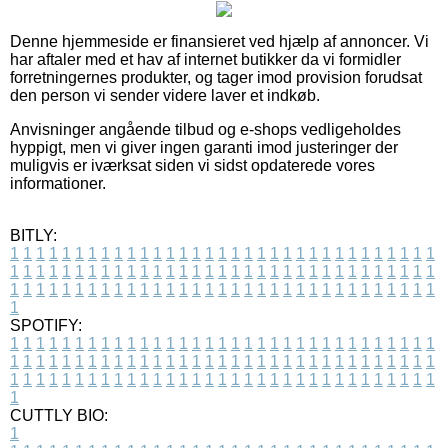
Denne hjemmeside er finansieret ved hjælp af annoncer. Vi
har aftaler med et hav af internet butikker da vi formidler
forretningernes produkter, og tager imod provision forudsat
den person vi sender videre laver et indkøb.
Anvisninger angående tilbud og e-shops vedligeholdes
hyppigt, men vi giver ingen garanti imod justeringer der
muligvis er iværksat siden vi sidst opdaterede vores
informationer.
BITLY:
1
1
1
1
1
1
1
1
1
1
1
1
1
1
1
1
1
1
1
1
1
1
1
1
1
1
1
1
1
1
1
1
1
1
1
1
1
1
1
1
1
1
1
1
1
1
1
1
1
1
1
1
1
1
1
1
1
1
1
1
1
1
1
1
1
1
1
1
1
1
1
1
1
1
1
1
1
1
1
1
1
1
1
1
1
1
1
1
1
1
1
1
1
1
1
1
1
1
1
1
SPOTIFY:
1
1
1
1
1
1
1
1
1
1
1
1
1
1
1
1
1
1
1
1
1
1
1
1
1
1
1
1
1
1
1
1
1
1
1
1
1
1
1
1
1
1
1
1
1
1
1
1
1
1
1
1
1
1
1
1
1
1
1
1
1
1
1
1
1
1
1
1
1
1
1
1
1
1
1
1
1
1
1
1
1
1
1
1
1
1
1
1
1
1
1
1
1
1
1
1
1
1
1
1
CUTTLY BIO:
1