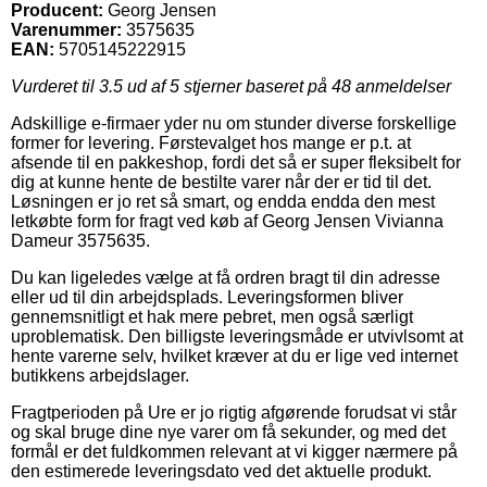
Producent:
Georg Jensen
Varenummer:
3575635
EAN:
5705145222915
Vurderet til
3.5
ud af 5 stjerner baseret på
48
anmeldelser
Adskillige e-firmaer yder nu om stunder diverse forskellige
former for levering. Førstevalget hos mange er p.t. at
afsende til en pakkeshop, fordi det så er super fleksibelt for
dig at kunne hente de bestilte varer når der er tid til det.
Løsningen er jo ret så smart, og endda endda den mest
letkøbte form for fragt ved køb af Georg Jensen Vivianna
Dameur 3575635.
Du kan ligeledes vælge at få ordren bragt til din adresse
eller ud til din arbejdsplads. Leveringsformen bliver
gennemsnitligt et hak mere pebret, men også særligt
uproblematisk. Den billigste leveringsmåde er utvivlsomt at
hente varerne selv, hvilket kræver at du er lige ved internet
butikkens arbejdslager.
Fragtperioden på Ure er jo rigtig afgørende forudsat vi står
og skal bruge dine nye varer om få sekunder, og med det
formål er det fuldkommen relevant at vi kigger nærmere på
den estimerede leveringsdato ved det aktuelle produkt.