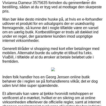
Vivianna Dameur 3575635 forinden du gennemfører din
bestilling, sådan at du er tryg ved at modtage den skarpeste
pris.
Man bør ikke desto mindre huske på, at hvis en e-forhandler
udlover et produkt for en udsalgspris der er usædvanlig
fremragende, så kunne det i nogle tilfælde være en varsel
om en uærlig butik. Kortbestillinger er trods alt dækket ind
under en regel, der garanterer kunden imod uoprigtige
internet virksomheder.
Generelt tilråder vi shopping med kort eller betalinger med
mobilen. Alternativt burde du udnytte et tilbud fra f.eks.
ViaBill, i tilfælde af at du ønsker at betale beløbet ude i
fremtiden.
Inden folk handler hos en Georg Jensen online butik
behøver de i reglen se på forhandlerens vilkår, det er dog
uden tvivl ikke super spændende.
Et alternativ kan være at tjekke hvorvidt netshoppen er
verificeret af e-mærket, hvilket er en sikring om at online
virksomheden efterlever de officielle regler, samt at internet