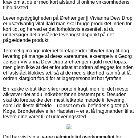
krav om at du er med kort afstand til online virksomhedens
tilholdssted.
Leveringsdygtigheden på Ørehænger || Vivianna Dew Drop
er usædvanlig vital ifald man skal bruge produktet inden for
kort tid, og herved er det forholdsvis essentielt at du
undersøger det anslåede leveringstidspunkt på det
pågældende produkt.
Temmelig mange internet foretagender tilbyder dag-til-dag
levering på mange af deres varenumre, eksempelvis Georg
Jensen Vivianna Dew Drop ørehænger i guld med topas,
men glem ikke at det er forudsat at ordren aflægges forinden
et fastslået klokkeslæt, så at de med sikkerhed kan nå at få
ordren klargjort forud for at lagerpersonalet har fyraften.
En række e-butikker sikrer portofri fragt, men for det meste
afkræver det at du indkøber for en bestemt pris. Desuden
skal du foretrække den mest letkøbte metode til levering,
som i de fleste tilfælde – uanset om du befinder sig tæt på
Køge, Brønderslev eller Hadsten – er at få fragtmanden til at
levere dine varer til et udleveringssted.
Det har vist sig at være ualmindeligt overkommeligt for