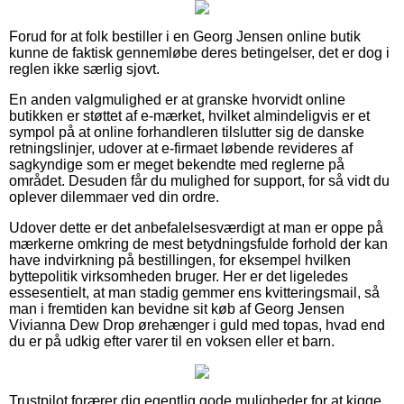
Forud for at folk bestiller i en Georg Jensen online butik
kunne de faktisk gennemløbe deres betingelser, det er dog i
reglen ikke særlig sjovt.
En anden valgmulighed er at granske hvorvidt online
butikken er støttet af e-mærket, hvilket almindeligvis er et
sympol på at online forhandleren tilslutter sig de danske
retningslinjer, udover at e-firmaet løbende revideres af
sagkyndige som er meget bekendte med reglerne på
området. Desuden får du mulighed for support, for så vidt du
oplever dilemmaer ved din ordre.
Udover dette er det anbefalelsesværdigt at man er oppe på
mærkerne omkring de mest betydningsfulde forhold der kan
have indvirkning på bestillingen, for eksempel hvilken
byttepolitik virksomheden bruger. Her er det ligeledes
essesentielt, at man stadig gemmer ens kvitteringsmail, så
man i fremtiden kan bevidne sit køb af Georg Jensen
Vivianna Dew Drop ørehænger i guld med topas, hvad end
du er på udkig efter varer til en voksen eller et barn.
Trustpilot forærer dig egentlig gode muligheder for at kigge