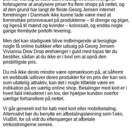
forbrugerne at analysere priser fra flere shops på nettet, og
af den grund har langt de fleste Georg Jensen internet
forretninger i Danmark ikke kunne lade være med at
formindske prisniveauet på produkterne – til drenge og piger,
og ligeså til mænd og kvinder – kolossalt, og endda nogle
gange frembyde portofri levering.
Men det kan stadigvæk blive indbringende at besigtige
nogle få online butikker efter udsalg på Georg Jensen
Vivianna Dew Drop ørehænger i guld med topas før du
bestiller, sådan at du ikke er i tvivl om at opnå den
prisbilligste pris.
Du må ikke desto mindre være opmærksom på, at såfremt
en webbutik udlover deres produkter for en pris der kan ses
som ufattelig attraktiv, kan det i nogle tilfælde være en
indikation på en uærlig online shop. Betalinger med kort er i
hvert fald inkluderet i en lov, der hjælper kunden overfor
uærlige forhandlere på nettet.
Vi går generelt ind for køb med kort eller mobilbetaling.
Alternativt bør du benytte en afbetalingsløsning som f.eks.
ViaBill, for så vidt du efterspørger at afbetale
omkostningerne senere.