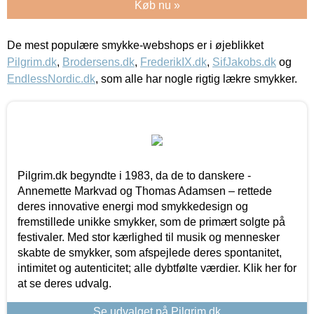
Køb nu »
De mest populære smykke-webshops er i øjeblikket
Pilgrim.dk
,
Brodersens.dk
,
FrederikIX.dk
,
SifJakobs.dk
og
EndlessNordic.dk
, som alle har nogle rigtig lækre smykker.
Pilgrim.dk begyndte i 1983, da de to danskere -
Annemette Markvad og Thomas Adamsen – rettede
deres innovative energi mod smykkedesign og
fremstillede unikke smykker, som de primært solgte på
festivaler. Med stor kærlighed til musik og mennesker
skabte de smykker, som afspejlede deres spontanitet,
intimitet og autenticitet; alle dybtfølte værdier. Klik her for
at se deres udvalg.
Se udvalget på Pilgrim.dk