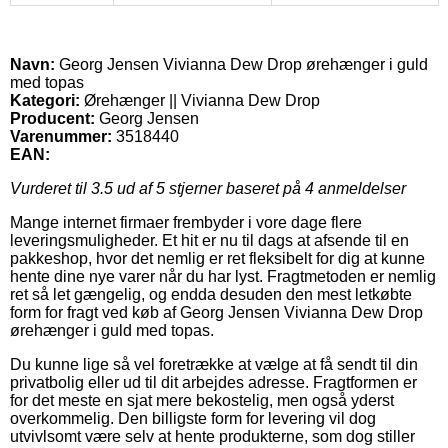
Navn:
Georg Jensen Vivianna Dew Drop ørehænger i guld
med topas
Kategori:
Ørehænger || Vivianna Dew Drop
Producent:
Georg Jensen
Varenummer:
3518440
EAN:
Vurderet til
3.5
ud af 5 stjerner baseret på
4
anmeldelser
Mange internet firmaer frembyder i vore dage flere
leveringsmuligheder. Et hit er nu til dags at afsende til en
pakkeshop, hvor det nemlig er ret fleksibelt for dig at kunne
hente dine nye varer når du har lyst. Fragtmetoden er nemlig
ret så let gængelig, og endda desuden den mest letkøbte
form for fragt ved køb af Georg Jensen Vivianna Dew Drop
ørehænger i guld med topas.
Du kunne lige så vel foretrække at vælge at få sendt til din
privatbolig eller ud til dit arbejdes adresse. Fragtformen er
for det meste en sjat mere bekostelig, men også yderst
overkommelig. Den billigste form for levering vil dog
utvivlsomt være selv at hente produkterne, som dog stiller