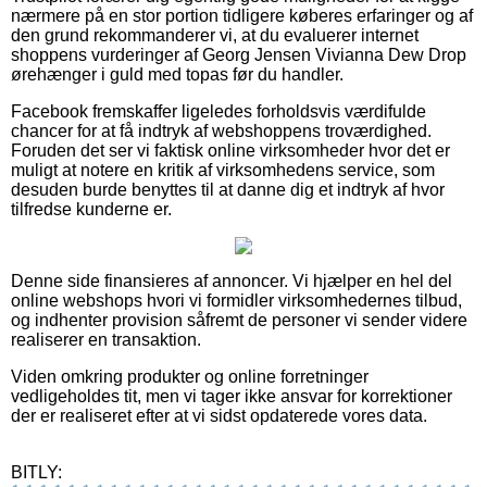
nærmere på en stor portion tidligere køberes erfaringer og af
den grund rekommanderer vi, at du evaluerer internet
shoppens vurderinger af Georg Jensen Vivianna Dew Drop
ørehænger i guld med topas før du handler.
Facebook fremskaffer ligeledes forholdsvis værdifulde
chancer for at få indtryk af webshoppens troværdighed.
Foruden det ser vi faktisk online virksomheder hvor det er
muligt at notere en kritik af virksomhedens service, som
desuden burde benyttes til at danne dig et indtryk af hvor
tilfredse kunderne er.
Denne side finansieres af annoncer. Vi hjælper en hel del
online webshops hvori vi formidler virksomhedernes tilbud,
og indhenter provision såfremt de personer vi sender videre
realiserer en transaktion.
Viden omkring produkter og online forretninger
vedligeholdes tit, men vi tager ikke ansvar for korrektioner
der er realiseret efter at vi sidst opdaterede vores data.
BITLY: