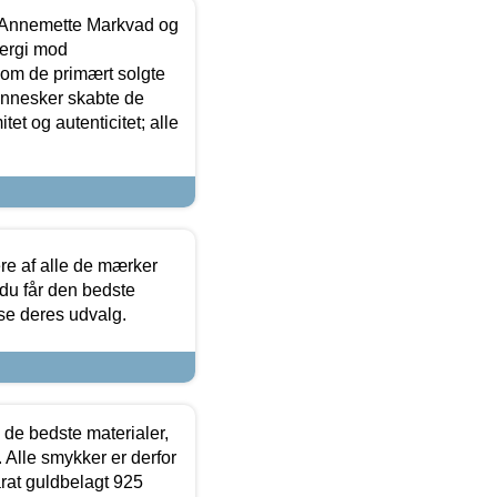
- Annemette Markvad og
ergi mod
som de primært solgte
mennesker skabte de
et og autenticitet; alle
.
re af alle de mærker
 du får den bedste
 se deres udvalg.
 de bedste materialer,
 Alle smykker er derfor
arat guldbelagt 925