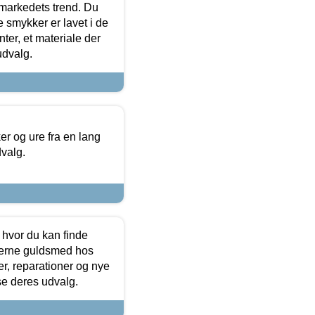
markedets trend. Du
e smykker er lavet i de
ter, et materiale der
udvalg.
 og ure fra en lang
dvalg.
 hvor du kan finde
terne guldsmed hos
r, reparationer og nye
se deres udvalg.