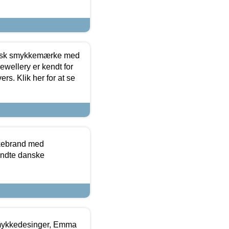
dansk smykkemærke med
ewellery er kendt for
ers. Klik her for at se
kkebrand med
ndte danske
mykkedesinger, Emma