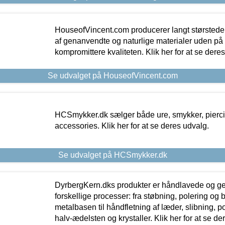
HouseofVincent.com producerer langt størstede
af genanvendte og naturlige materialer uden p
kompromittere kvaliteten. Klik her for at se dere
Se udvalget på HouseofVincent.com
HCSmykker.dk sælger både ure, smykker, pierc
accessories. Klik her for at se deres udvalg.
Se udvalget på HCSmykker.dk
DyrbergKern.dks produkter er håndlavede og 
forskellige processer: fra støbning, polering og
metalbasen til håndfletning af læder, slibning, p
halv-ædelsten og krystaller. Klik her for at se de