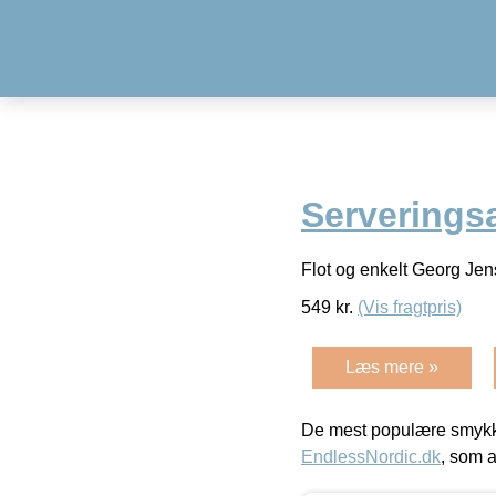
Serveringsæ
Flot og enkelt Georg Jens
549
kr.
(Vis fragtpris)
Læs mere »
De mest populære smykk
EndlessNordic.dk
, som a