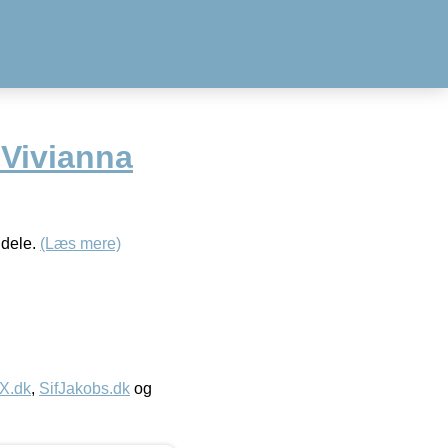
Vivianna
 dele.
(Læs mere)
IX.dk
,
SifJakobs.dk
og