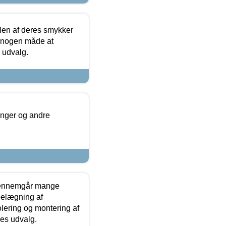
len af deres smykker
å nogen måde at
s udvalg.
inger og andre
gennemgår mange
 belægning af
olering og montering af
res udvalg.