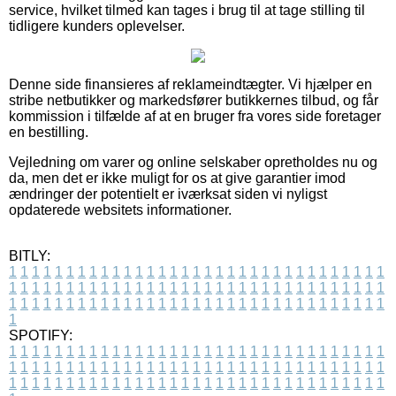
service, hvilket tilmed kan tages i brug til at tage stilling til
tidligere kunders oplevelser.
Denne side finansieres af reklameindtægter. Vi hjælper en
stribe netbutikker og markedsfører butikkernes tilbud, og får
kommission i tilfælde af at en bruger fra vores side foretager
en bestilling.
Vejledning om varer og online selskaber opretholdes nu og
da, men det er ikke muligt for os at give garantier imod
ændringer der potentielt er iværksat siden vi nyligst
opdaterede websitets informationer.
BITLY:
1
1
1
1
1
1
1
1
1
1
1
1
1
1
1
1
1
1
1
1
1
1
1
1
1
1
1
1
1
1
1
1
1
1
1
1
1
1
1
1
1
1
1
1
1
1
1
1
1
1
1
1
1
1
1
1
1
1
1
1
1
1
1
1
1
1
1
1
1
1
1
1
1
1
1
1
1
1
1
1
1
1
1
1
1
1
1
1
1
1
1
1
1
1
1
1
1
1
1
1
SPOTIFY:
1
1
1
1
1
1
1
1
1
1
1
1
1
1
1
1
1
1
1
1
1
1
1
1
1
1
1
1
1
1
1
1
1
1
1
1
1
1
1
1
1
1
1
1
1
1
1
1
1
1
1
1
1
1
1
1
1
1
1
1
1
1
1
1
1
1
1
1
1
1
1
1
1
1
1
1
1
1
1
1
1
1
1
1
1
1
1
1
1
1
1
1
1
1
1
1
1
1
1