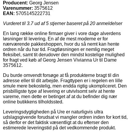
Producent:
Georg Jensen
Varenummer:
3575612
EAN:
5705145222731
Vurderet til
3.7
ud af 5 stjerner baseret på
20
anmeldelser
En lang række online firmaer giver i vore dage alverdens
løsninger til levering. En af de mest moderne er for
nærværende pakkeshoppen, hvor du så nemt kan hente
ordren når du har tid. Fragtløsningen er nemlig meget
fleksibel, samt tit derudover den mindst kostelige mulighed
for fragt ved køb af Georg Jensen Vivianna Ur til Dame
3575612.
Du burde omvendt forsøge at få produkterne bragt til din
adresse eller til dit arbejde. Fragttypen er i regelen en lille
smule mere bekostelig, men endda rigtig ukompliceret. Den
prisbilligste type af levering er utvivlsomt selv at hente
varerne, men dette er betinget af at du befinder dig nær
online butikkens tilholdssted.
Leveringsdygtigheden på Ure er naturligvis ultra
udslagsgivende forudsat vi mangler ordren inden for kort tid,
så derfor er det faktisk væsentligt at du efterser den
estimerede leveringstid på det vedkommende produkt.