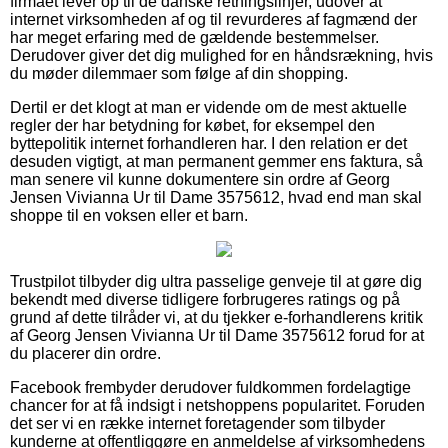
firmaet lever op til de danske retningslinjer, udover at
internet virksomheden af og til revurderes af fagmænd der
har meget erfaring med de gældende bestemmelser.
Derudover giver det dig mulighed for en håndsrækning, hvis
du møder dilemmaer som følge af din shopping.
Dertil er det klogt at man er vidende om de mest aktuelle
regler der har betydning for købet, for eksempel den
byttepolitik internet forhandleren har. I den relation er det
desuden vigtigt, at man permanent gemmer ens faktura, så
man senere vil kunne dokumentere sin ordre af Georg
Jensen Vivianna Ur til Dame 3575612, hvad end man skal
shoppe til en voksen eller et barn.
Trustpilot tilbyder dig ultra passelige genveje til at gøre dig
bekendt med diverse tidligere forbrugeres ratings og på
grund af dette tilråder vi, at du tjekker e-forhandlerens kritik
af Georg Jensen Vivianna Ur til Dame 3575612 forud for at
du placerer din ordre.
Facebook frembyder derudover fuldkommen fordelagtige
chancer for at få indsigt i netshoppens popularitet. Foruden
det ser vi en række internet foretagender som tilbyder
kunderne at offentliggøre en anmeldelse af virksomhedens