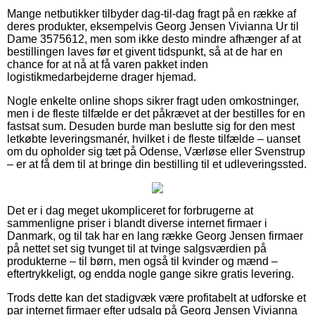
Mange netbutikker tilbyder dag-til-dag fragt på en række af
deres produkter, eksempelvis Georg Jensen Vivianna Ur til
Dame 3575612, men som ikke desto mindre afhænger af at
bestillingen laves før et givent tidspunkt, så at de har en
chance for at nå at få varen pakket inden
logistikmedarbejderne drager hjemad.
Nogle enkelte online shops sikrer fragt uden omkostninger,
men i de fleste tilfælde er det påkrævet at der bestilles for en
fastsat sum. Desuden burde man beslutte sig for den mest
letkøbte leveringsmanér, hvilket i de fleste tilfælde – uanset
om du opholder sig tæt på Odense, Værløse eller Svenstrup
– er at få dem til at bringe din bestilling til et udleveringssted.
Det er i dag meget ukompliceret for forbrugerne at
sammenligne priser i blandt diverse internet firmaer i
Danmark, og til tak har en lang række Georg Jensen firmaer
på nettet set sig tvunget til at tvinge salgsværdien på
produkterne – til børn, men også til kvinder og mænd –
eftertrykkeligt, og endda nogle gange sikre gratis levering.
Trods dette kan det stadigvæk være profitabelt at udforske et
par internet firmaer efter udsalg på Georg Jensen Vivianna