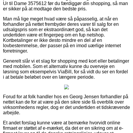
Ur til Dame 3575612 før du færdiggør din shopping, så man
er sikker på at modtage den bedste pris.
Man må lige meget hvad være så påpasselig, at når en
forhandler på nettet frembyder deres varer til salg for en
udsalgspris som er ekstraordinært god, så kan det
undertiden være et fingerpeg om en fup netshop.
Kortbetalinger er ikke desto mindre en del af en
lovbestemmelse, der passer på en imod uærlige internet
forretninger.
Generelt slår vi et slag for shopping med kort eller betalinger
med mobilen. Som et alternativ kunne du overveje en
løsning som eksempelvis ViaBill, for så vidt du ser en fordel
i at betale beløbet over en længere periode.
Forud for at folk handler hos en Georg Jensen forhandler på
nettet kan de for at være på den sikre side få overblik over
virksomhedens regler, dog er det undertiden et tidskrævende
arbejde.
Et andet forslag kunne være at bemærke hvorvidt online
firmaet er støttet af e-mærket, da det er en sikring om at e-