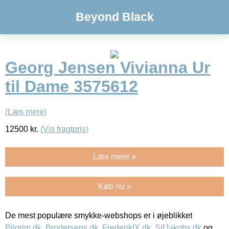
Beyond Black
Georg Jensen Vivianna Ur
til Dame 3575612
(Læs mere)
12500
kr.
(Vis fragtpris)
Læs mere »
Køb nu »
De mest populære smykke-webshops er i øjeblikket
Pilgrim.dk
,
Brodersens.dk
,
FrederikIX.dk
,
SifJakobs.dk
og