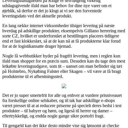
Leveringshastigheden på Ringe er selvfølgelig virkelig
udslagsgivende ifald man har behov for dine nye varer om et
øjeblik, så derfor er det jo klogt at vi ser den forventede
leveringsdato ved det aktuelle produkt.
En lang række internet virksomheder tilsiger levering på næste
hverdag på adskillige produkter, eksempelvis Gilliano herrering med
sorte CZ, hvilket er underforstået at bestillingen placeres tidligere
end et fast klokkeslæt, så at de kan nå at få produkterne klar forud
for at de logistikansatte drager hjemad.
Nogle få webbutikker byder på fragtfri levering, men i reglen kun
ifald man shopper for en præcis sum. Desuden kan du tage den mest
letkøbte leveringsudgave, som tit – uanset om man befinder sig tæt
på Holstebro, Nykøbing Falster eller Skagen – vil være at få bragt
produkterne til et afhentningssted.
Det er jo super smertefrit for alle og enhver at vurdere prisniveauet
fra forskellige online selskaber, og til tak har adskillige e-shops
været presset til at at reducere priserne på specielt deres bedst i test
produkter – til babyer og børn, og ligeså til herrer og damer –
eftertrykkeligt, og endda nogle gange sikre portofri fragt.
Til gengæld kan det ikke desto mindre vise sig lønsomt at checke