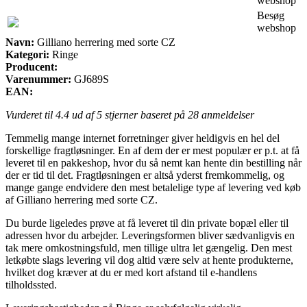
webshop
Besøg
webshop
Navn:
Gilliano herrering med sorte CZ
Kategori:
Ringe
Producent:
Varenummer:
GJ689S
EAN:
Vurderet til
4.4
ud af 5 stjerner baseret på
28
anmeldelser
Temmelig mange internet forretninger giver heldigvis en hel del
forskellige fragtløsninger. En af dem der er mest populær er p.t. at få
leveret til en pakkeshop, hvor du så nemt kan hente din bestilling når
der er tid til det. Fragtløsningen er altså yderst fremkommelig, og
mange gange endvidere den mest betalelige type af levering ved køb
af Gilliano herrering med sorte CZ.
Du burde ligeledes prøve at få leveret til din private bopæl eller til
adressen hvor du arbejder. Leveringsformen bliver sædvanligvis en
tak mere omkostningsfuld, men tillige ultra let gængelig. Den mest
letkøbte slags levering vil dog altid være selv at hente produkterne,
hvilket dog kræver at du er med kort afstand til e-handlens
tilholdssted.