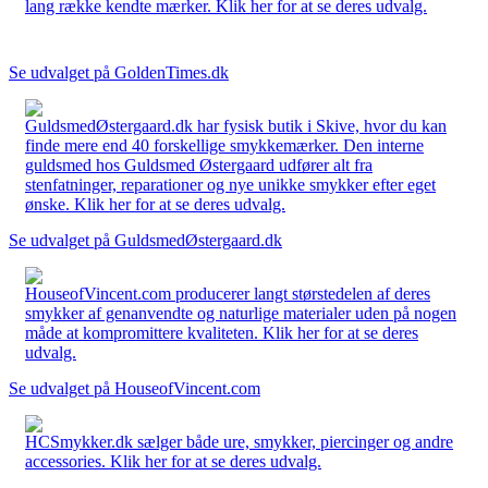
lang række kendte mærker. Klik her for at se deres udvalg.
Se udvalget på GoldenTimes.dk
GuldsmedØstergaard.dk har fysisk butik i Skive, hvor du kan
finde mere end 40 forskellige smykkemærker. Den interne
guldsmed hos Guldsmed Østergaard udfører alt fra
stenfatninger, reparationer og nye unikke smykker efter eget
ønske. Klik her for at se deres udvalg.
Se udvalget på GuldsmedØstergaard.dk
HouseofVincent.com producerer langt størstedelen af deres
smykker af genanvendte og naturlige materialer uden på nogen
måde at kompromittere kvaliteten. Klik her for at se deres
udvalg.
Se udvalget på HouseofVincent.com
HCSmykker.dk sælger både ure, smykker, piercinger og andre
accessories. Klik her for at se deres udvalg.