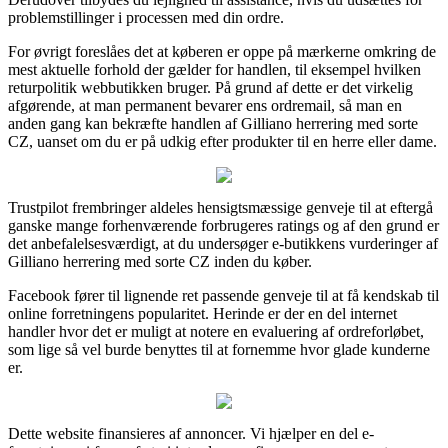
problemstillinger i processen med din ordre.
For øvrigt foreslåes det at køberen er oppe på mærkerne omkring de
mest aktuelle forhold der gælder for handlen, til eksempel hvilken
returpolitik webbutikken bruger. På grund af dette er det virkelig
afgørende, at man permanent bevarer ens ordremail, så man en
anden gang kan bekræfte handlen af Gilliano herrering med sorte
CZ, uanset om du er på udkig efter produkter til en herre eller dame.
Trustpilot frembringer aldeles hensigtsmæssige genveje til at eftergå
ganske mange forhenværende forbrugeres ratings og af den grund er
det anbefalelsesværdigt, at du undersøger e-butikkens vurderinger af
Gilliano herrering med sorte CZ inden du køber.
Facebook fører til lignende ret passende genveje til at få kendskab til
online forretningens popularitet. Herinde er der en del internet
handler hvor det er muligt at notere en evaluering af ordreforløbet,
som lige så vel burde benyttes til at fornemme hvor glade kunderne
er.
Dette website finansieres af annoncer. Vi hjælper en del e-