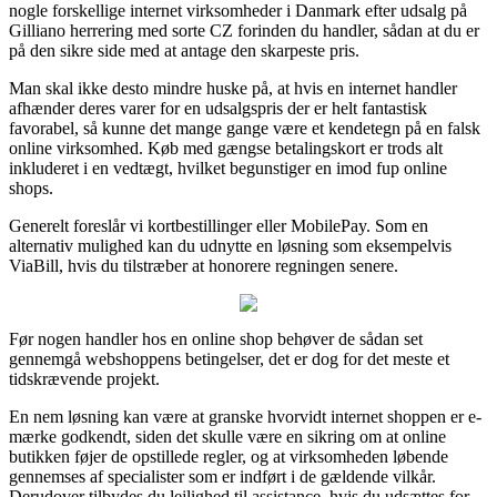
nogle forskellige internet virksomheder i Danmark efter udsalg på
Gilliano herrering med sorte CZ forinden du handler, sådan at du er
på den sikre side med at antage den skarpeste pris.
Man skal ikke desto mindre huske på, at hvis en internet handler
afhænder deres varer for en udsalgspris der er helt fantastisk
favorabel, så kunne det mange gange være et kendetegn på en falsk
online virksomhed. Køb med gængse betalingskort er trods alt
inkluderet i en vedtægt, hvilket begunstiger en imod fup online
shops.
Generelt foreslår vi kortbestillinger eller MobilePay. Som en
alternativ mulighed kan du udnytte en løsning som eksempelvis
ViaBill, hvis du tilstræber at honorere regningen senere.
Før nogen handler hos en online shop behøver de sådan set
gennemgå webshoppens betingelser, det er dog for det meste et
tidskrævende projekt.
En nem løsning kan være at granske hvorvidt internet shoppen er e-
mærke godkendt, siden det skulle være en sikring om at online
butikken føjer de opstillede regler, og at virksomheden løbende
gennemses af specialister som er indført i de gældende vilkår.
Derudover tilbydes du lejlighed til assistance, hvis du udsættes for