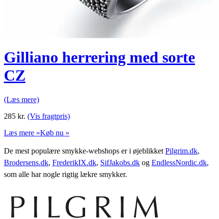
Gilliano herrering med sorte
CZ
(Læs mere)
285
kr.
(Vis fragtpris)
Læs mere »
Køb nu »
De mest populære smykke-webshops er i øjeblikket
Pilgrim.dk
,
Brodersens.dk
,
FrederikIX.dk
,
SifJakobs.dk
og
EndlessNordic.dk
,
som alle har nogle rigtig lækre smykker.