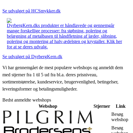
Se udvalget på HCSmykker.dk
DyrbergKern.dks produkter er håndlavede og gennemgår
mange forskellige processer: fra støbning, polering og
belægning af metalbasen til håndfletning af læder, slibning,
polering og montering af halv-ædelsten og krystaller. Klik her
for at se deres udvalg.
Se udvalget på DyrbergKern.dk
Vi har gennemgået de mest populære webshops og anmeldt dem
med stjerner fra 1 til 5 ud fra bl.a. deres prisniveau,
sortimentstørrelse, kundeservice, brugervenlighed, betingelser,
leveringsformer og betalingsmuligheder.
Bedst anmeldte webshops
Webshop
Stjerner
Link
Besøg
webshop
Besøg