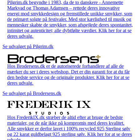
Pilgrim.dk begyndte i 1983, da de to danskere - Annemette
Markvad og Thomas Adamsen – rettede deres innovative
energi mod smykkedesign og fremstillede unikke smykker, som
de primært solgte på festivaler. Med stor kærlighed til musik og
mennesker skabte de smykker, som afspejlede deres spontanitet,
intimitet og autenticitet; alle dybtfølte værdier. Klik her for at se
deres udvalg.
Se udvalget på Pilgrim.dk
Hos Brodersens.dk er de autoriserede forhandlere af alle de
mærker du ser i deres webshop. Det er din garanti for at du får
den bedste service og de originale produkter. Klik her for at se
deres udvalg.
Se udvalget på Brodersens.dk
Hos FrederikIX.dk stræber de altid efter at bruge de bedste
materialer, og de går ikke på kompromis med deres kvalitet.
Alle smykker er derfor lavet i 100% recycled 925 Sterling sølv
og 22 karat guldbelagt 925 sterling sølv. Klik her for at se deres
udvalg.