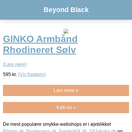
Beyond Black
GINKO Armbånd
Rhodineret Sølv
(Læs mere)
595
kr.
(Vis fragtpris)
Læs mere »
Køb nu »
De mest populære smykke-webshops er i øjeblikket
Pilgrim.dk
,
Brodersens.dk
,
FrederikIX.dk
,
SifJakobs.dk
og