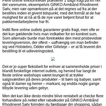
Flere online virksomheder præsterer 1 dags fragt på en hel
del varenumre, eksempelvis GINKO Armbånd Rhodineret
Sølv, men vær opmærksom på at det regnes ud fra at der
bestilles inden et givent tidspunkt, med det formål at de har
mulighed for at nå at få de nye varer betjent forud for at
pakkemedarbejderne har fri.
Indtil flere online outlets garanterer gratis fragt, men ofte er
det kun gældende hvis man indkøber for en konkret sum.
Som alternativ burde man foretrække den mest prisbevidste
leveringsversion, der oftest – uafhængig om man befinder
sig ved Holstebro, Odder eller Gilleleje – er at få leveret din
bestilling til et udleveringssted.
Det er jo super fleksibelt for enhver at sammenholde priser i
blandt forskellige internet outlets, og herved har langt de
fleste online webshops været tvunget til at trykke
salgsværdien på deres produkter – til børn og babyer, samt
også til damer og herrer – markant, og endda nogle gange
tilbyde levering uden gebyr.
Men det kan ikke desto mindre blive rentabelt at checke flere
forhandlere på nettet efter rabatkoder på GINKO Armbånd
Rhodineret Sølv forinden du færdiggør din shopping, sådan