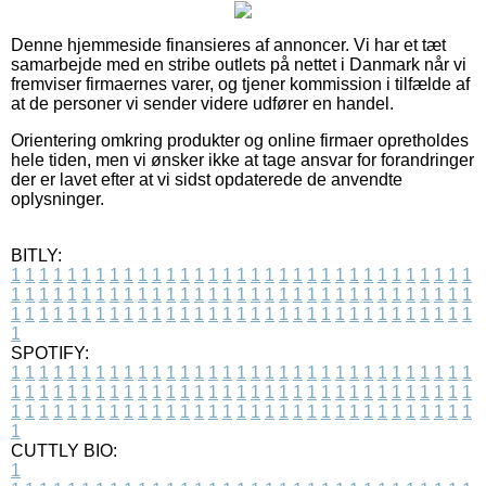
Denne hjemmeside finansieres af annoncer. Vi har et tæt
samarbejde med en stribe outlets på nettet i Danmark når vi
fremviser firmaernes varer, og tjener kommission i tilfælde af
at de personer vi sender videre udfører en handel.
Orientering omkring produkter og online firmaer opretholdes
hele tiden, men vi ønsker ikke at tage ansvar for forandringer
der er lavet efter at vi sidst opdaterede de anvendte
oplysninger.
BITLY:
1
1
1
1
1
1
1
1
1
1
1
1
1
1
1
1
1
1
1
1
1
1
1
1
1
1
1
1
1
1
1
1
1
1
1
1
1
1
1
1
1
1
1
1
1
1
1
1
1
1
1
1
1
1
1
1
1
1
1
1
1
1
1
1
1
1
1
1
1
1
1
1
1
1
1
1
1
1
1
1
1
1
1
1
1
1
1
1
1
1
1
1
1
1
1
1
1
1
1
1
SPOTIFY:
1
1
1
1
1
1
1
1
1
1
1
1
1
1
1
1
1
1
1
1
1
1
1
1
1
1
1
1
1
1
1
1
1
1
1
1
1
1
1
1
1
1
1
1
1
1
1
1
1
1
1
1
1
1
1
1
1
1
1
1
1
1
1
1
1
1
1
1
1
1
1
1
1
1
1
1
1
1
1
1
1
1
1
1
1
1
1
1
1
1
1
1
1
1
1
1
1
1
1
1
CUTTLY BIO:
1