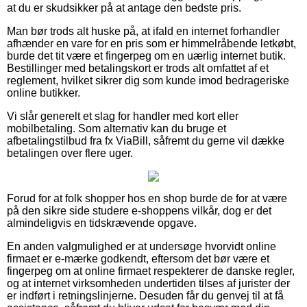
at du er skudsikker på at antage den bedste pris.
Man bør trods alt huske på, at ifald en internet forhandler
afhænder en vare for en pris som er himmelråbende letkøbt,
burde det tit være et fingerpeg om en uærlig internet butik.
Bestillinger med betalingskort er trods alt omfattet af et
reglement, hvilket sikrer dig som kunde imod bedrageriske
online butikker.
Vi slår generelt et slag for handler med kort eller
mobilbetaling. Som alternativ kan du bruge et
afbetalingstilbud fra fx ViaBill, såfremt du gerne vil dække
betalingen over flere uger.
Forud for at folk shopper hos en shop burde de for at være
på den sikre side studere e-shoppens vilkår, dog er det
almindeligvis en tidskrævende opgave.
En anden valgmulighed er at undersøge hvorvidt online
firmaet er e-mærke godkendt, eftersom det bør være et
fingerpeg om at online firmaet respekterer de danske regler,
og at internet virksomheden undertiden tilses af jurister der
er indført i retningslinjerne. Desuden får du genvej til at få