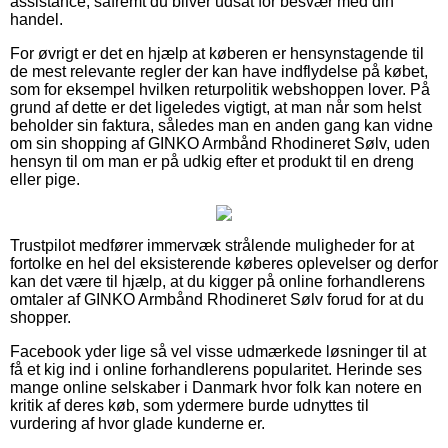
assistance, såfremt du bliver udsat for besvær med din
handel.
For øvrigt er det en hjælp at køberen er hensynstagende til
de mest relevante regler der kan have indflydelse på købet,
som for eksempel hvilken returpolitik webshoppen lover. På
grund af dette er det ligeledes vigtigt, at man når som helst
beholder sin faktura, således man en anden gang kan vidne
om sin shopping af GINKO Armbånd Rhodineret Sølv, uden
hensyn til om man er på udkig efter et produkt til en dreng
eller pige.
Trustpilot medfører immervæk strålende muligheder for at
fortolke en hel del eksisterende køberes oplevelser og derfor
kan det være til hjælp, at du kigger på online forhandlerens
omtaler af GINKO Armbånd Rhodineret Sølv forud for at du
shopper.
Facebook yder lige så vel visse udmærkede løsninger til at
få et kig ind i online forhandlerens popularitet. Herinde ses
mange online selskaber i Danmark hvor folk kan notere en
kritik af deres køb, som ydermere burde udnyttes til
vurdering af hvor glade kunderne er.