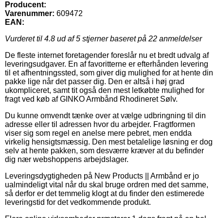
Producent:
Varenummer:
609472
EAN:
Vurderet til
4.8
ud af 5 stjerner baseret på
22
anmeldelser
De fleste internet foretagender foreslår nu et bredt udvalg af
leveringsudgaver. En af favoritterne er efterhånden levering
til et afhentningssted, som giver dig mulighed for at hente din
pakke lige når det passer dig. Den er altså i høj grad
ukompliceret, samt tit også den mest letkøbte mulighed for
fragt ved køb af GINKO Armbånd Rhodineret Sølv.
Du kunne omvendt tænke over at vælge udbringning til din
adresse eller til adressen hvor du arbejder. Fragtformen
viser sig som regel en anelse mere pebret, men endda
virkelig hensigtsmæssig. Den mest betalelige løsning er dog
selv at hente pakken, som desværre kræver at du befinder
dig nær webshoppens arbejdslager.
Leveringsdygtigheden på New Products || Armbånd er jo
ualmindeligt vital når du skal bruge ordren med det samme,
så derfor er det temmelig klogt at du finder den estimerede
leveringstid for det vedkommende produkt.