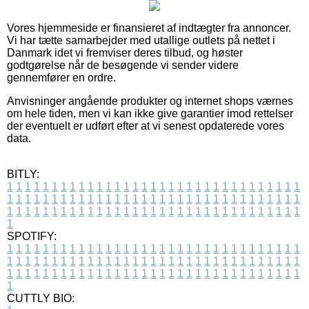
Vores hjemmeside er finansieret af indtægter fra annoncer.
Vi har tætte samarbejder med utallige outlets på nettet i
Danmark idet vi fremviser deres tilbud, og høster
godtgørelse når de besøgende vi sender videre
gennemfører en ordre.
Anvisninger angående produkter og internet shops værnes
om hele tiden, men vi kan ikke give garantier imod rettelser
der eventuelt er udført efter at vi senest opdaterede vores
data.
BITLY:
1
1
1
1
1
1
1
1
1
1
1
1
1
1
1
1
1
1
1
1
1
1
1
1
1
1
1
1
1
1
1
1
1
1
1
1
1
1
1
1
1
1
1
1
1
1
1
1
1
1
1
1
1
1
1
1
1
1
1
1
1
1
1
1
1
1
1
1
1
1
1
1
1
1
1
1
1
1
1
1
1
1
1
1
1
1
1
1
1
1
1
1
1
1
1
1
1
1
1
1
SPOTIFY:
1
1
1
1
1
1
1
1
1
1
1
1
1
1
1
1
1
1
1
1
1
1
1
1
1
1
1
1
1
1
1
1
1
1
1
1
1
1
1
1
1
1
1
1
1
1
1
1
1
1
1
1
1
1
1
1
1
1
1
1
1
1
1
1
1
1
1
1
1
1
1
1
1
1
1
1
1
1
1
1
1
1
1
1
1
1
1
1
1
1
1
1
1
1
1
1
1
1
1
1
CUTTLY BIO: