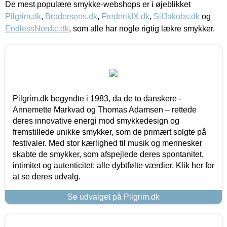
De mest populære smykke-webshops er i øjeblikket
Pilgrim.dk
,
Brodersens.dk
,
FrederikIX.dk
,
SifJakobs.dk
og
EndlessNordic.dk
, som alle har nogle rigtig lækre smykker.
Pilgrim.dk begyndte i 1983, da de to danskere -
Annemette Markvad og Thomas Adamsen – rettede
deres innovative energi mod smykkedesign og
fremstillede unikke smykker, som de primært solgte på
festivaler. Med stor kærlighed til musik og mennesker
skabte de smykker, som afspejlede deres spontanitet,
intimitet og autenticitet; alle dybtfølte værdier. Klik her for
at se deres udvalg.
Se udvalget på Pilgrim.dk