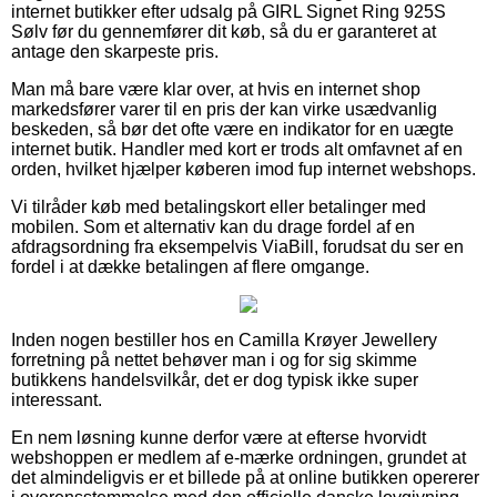
internet butikker efter udsalg på GIRL Signet Ring 925S
Sølv før du gennemfører dit køb, så du er garanteret at
antage den skarpeste pris.
Man må bare være klar over, at hvis en internet shop
markedsfører varer til en pris der kan virke usædvanlig
beskeden, så bør det ofte være en indikator for en uægte
internet butik. Handler med kort er trods alt omfavnet af en
orden, hvilket hjælper køberen imod fup internet webshops.
Vi tilråder køb med betalingskort eller betalinger med
mobilen. Som et alternativ kan du drage fordel af en
afdragsordning fra eksempelvis ViaBill, forudsat du ser en
fordel i at dække betalingen af flere omgange.
Inden nogen bestiller hos en Camilla Krøyer Jewellery
forretning på nettet behøver man i og for sig skimme
butikkens handelsvilkår, det er dog typisk ikke super
interessant.
En nem løsning kunne derfor være at efterse hvorvidt
webshoppen er medlem af e-mærke ordningen, grundet at
det almindeligvis er et billede på at online butikken opererer