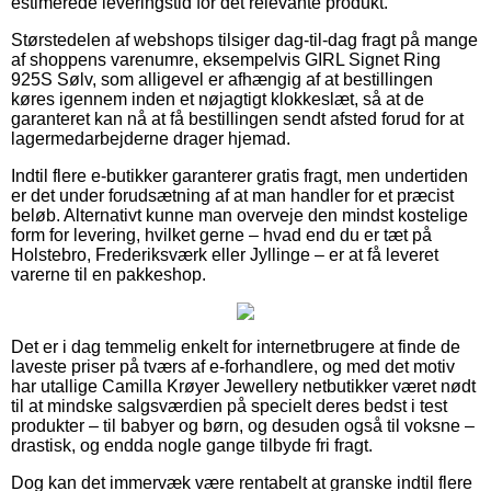
estimerede leveringstid for det relevante produkt.
Størstedelen af webshops tilsiger dag-til-dag fragt på mange
af shoppens varenumre, eksempelvis GIRL Signet Ring
925S Sølv, som alligevel er afhængig af at bestillingen
køres igennem inden et nøjagtigt klokkeslæt, så at de
garanteret kan nå at få bestillingen sendt afsted forud for at
lagermedarbejderne drager hjemad.
Indtil flere e-butikker garanterer gratis fragt, men undertiden
er det under forudsætning af at man handler for et præcist
beløb. Alternativt kunne man overveje den mindst kostelige
form for levering, hvilket gerne – hvad end du er tæt på
Holstebro, Frederiksværk eller Jyllinge – er at få leveret
varerne til en pakkeshop.
Det er i dag temmelig enkelt for internetbrugere at finde de
laveste priser på tværs af e-forhandlere, og med det motiv
har utallige Camilla Krøyer Jewellery netbutikker været nødt
til at mindske salgsværdien på specielt deres bedst i test
produkter – til babyer og børn, og desuden også til voksne –
drastisk, og endda nogle gange tilbyde fri fragt.
Dog kan det immervæk være rentabelt at granske indtil flere