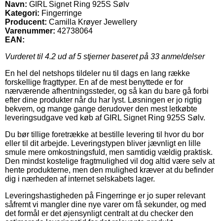
Navn:
GIRL Signet Ring 925S Sølv
Kategori:
Fingerringe
Producent:
Camilla Krøyer Jewellery
Varenummer:
42738064
EAN:
Vurderet til
4.2
ud af 5 stjerner baseret på
33
anmeldelser
En hel del netshops tildeler nu til dags en lang række
forskellige fragttyper. En af de mest benyttede er for
nærværende afhentningssteder, og så kan du bare gå forbi
efter dine produkter når du har lyst. Løsningen er jo rigtig
bekvem, og mange gange derudover den mest letkøbte
leveringsudgave ved køb af GIRL Signet Ring 925S Sølv.
Du bør tillige foretrække at bestille levering til hvor du bor
eller til dit arbejde. Leveringstypen bliver jævnligt en lille
smule mere omkostningsfuld, men samtidig vældig praktisk.
Den mindst kostelige fragtmulighed vil dog altid være selv at
hente produkterne, men den mulighed kræver at du befinder
dig i nærheden af internet selskabets lager.
Leveringshastigheden på Fingerringe er jo super relevant
såfremt vi mangler dine nye varer om få sekunder, og med
det formål er det øjensynligt centralt at du checker den