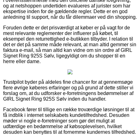
i overensstemmelse med den officielle danske lovgivning,
og at netshoppen undertiden evalueres af jurister som har
ekspertise inden for de gældende regler. Dette er en god
anledning til support, når du får dilemmaer ved din shopping.
Foruden dette er det prisværdigt at køber er på vagt for de
mest relevante reglementer der influerer på købet, til
eksempel den returrettighed e-butikken tilbyder. I relation til
det er det på samme måde relevant, at man altid gemmer sin
faktura e-mail, så man altid kan vidne om sin ordre af GIRL
Signet Ring 925S Sølv, ligegyldigt om du shopper til en
herre eller dame.
Trustpilot byder på aldeles fine chancer for at gennemsøge
flere øvrige køberes erfaringer og på grund af dette stiller vi
forslag om, at du udforsker e-forretningens bedømmelser af
GIRL Signet Ring 925S Sølv inden du handler.
Facebook fører til tillige en række troværdige løsninger til at
få indblik i internet selskabets kundetilfredshed. Desuden
møder vi nogle e-forretninger som gør det muligt at
udfærdige en bedømmelse af købsoplevelsen, hvilket
desuden kan benyttes til at fornemme kundernes tilfredshed.