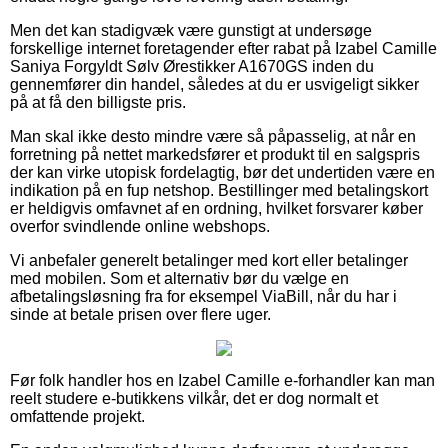
Men det kan stadigvæk være gunstigt at undersøge
forskellige internet foretagender efter rabat på Izabel Camille
Saniya Forgyldt Sølv Ørestikker A1670GS inden du
gennemfører din handel, således at du er usvigeligt sikker
på at få den billigste pris.
Man skal ikke desto mindre være så påpasselig, at når en
forretning på nettet markedsfører et produkt til en salgspris
der kan virke utopisk fordelagtig, bør det undertiden være en
indikation på en fup netshop. Bestillinger med betalingskort
er heldigvis omfavnet af en ordning, hvilket forsvarer køber
overfor svindlende online webshops.
Vi anbefaler generelt betalinger med kort eller betalinger
med mobilen. Som et alternativ bør du vælge en
afbetalingsløsning fra for eksempel ViaBill, når du har i
sinde at betale prisen over flere uger.
Før folk handler hos en Izabel Camille e-forhandler kan man
reelt studere e-butikkens vilkår, det er dog normalt et
omfattende projekt.