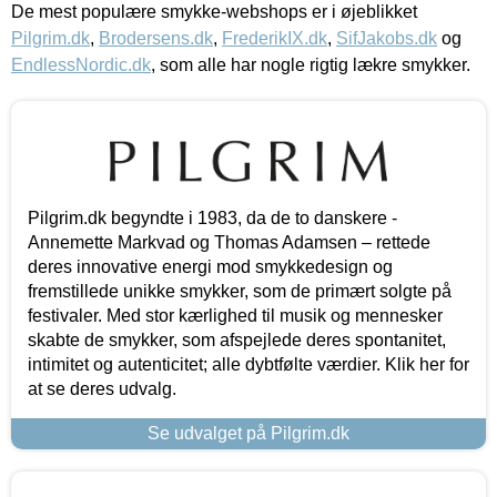
De mest populære smykke-webshops er i øjeblikket
Pilgrim.dk
,
Brodersens.dk
,
FrederikIX.dk
,
SifJakobs.dk
og
EndlessNordic.dk
, som alle har nogle rigtig lækre smykker.
Pilgrim.dk begyndte i 1983, da de to danskere -
Annemette Markvad og Thomas Adamsen – rettede
deres innovative energi mod smykkedesign og
fremstillede unikke smykker, som de primært solgte på
festivaler. Med stor kærlighed til musik og mennesker
skabte de smykker, som afspejlede deres spontanitet,
intimitet og autenticitet; alle dybtfølte værdier. Klik her for
at se deres udvalg.
Se udvalget på Pilgrim.dk