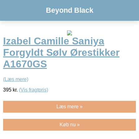
Beyond Black
Izabel Camille Saniya
Forgyldt Sølv Ørestikker
A1670GS
(Læs mere)
395
kr.
(Vis fragtpris)
Læs mere »
Køb nu »