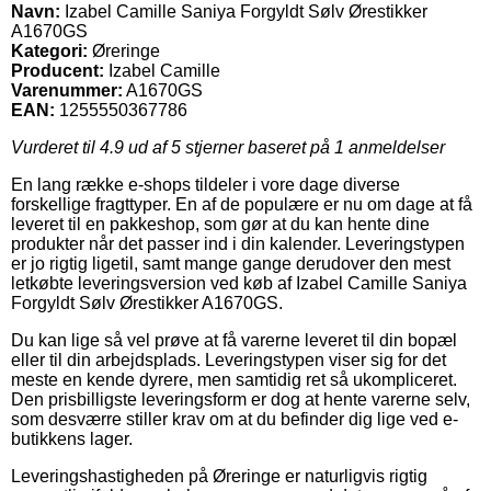
Navn:
Izabel Camille Saniya Forgyldt Sølv Ørestikker
A1670GS
Kategori:
Øreringe
Producent:
Izabel Camille
Varenummer:
A1670GS
EAN:
1255550367786
Vurderet til
4.9
ud af 5 stjerner baseret på
1
anmeldelser
En lang række e-shops tildeler i vore dage diverse
forskellige fragttyper. En af de populære er nu om dage at få
leveret til en pakkeshop, som gør at du kan hente dine
produkter når det passer ind i din kalender. Leveringstypen
er jo rigtig ligetil, samt mange gange derudover den mest
letkøbte leveringsversion ved køb af Izabel Camille Saniya
Forgyldt Sølv Ørestikker A1670GS.
Du kan lige så vel prøve at få varerne leveret til din bopæl
eller til din arbejdsplads. Leveringstypen viser sig for det
meste en kende dyrere, men samtidig ret så ukompliceret.
Den prisbilligste leveringsform er dog at hente varerne selv,
som desværre stiller krav om at du befinder dig lige ved e-
butikkens lager.
Leveringshastigheden på Øreringe er naturligvis rigtig