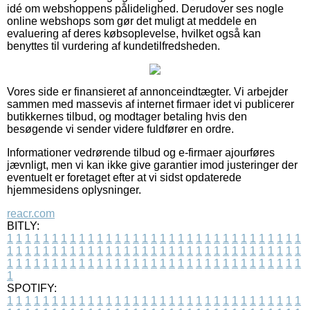
idé om webshoppens pålidelighed. Derudover ses nogle
online webshops som gør det muligt at meddele en
evaluering af deres købsoplevelse, hvilket også kan
benyttes til vurdering af kundetilfredsheden.
Vores side er finansieret af annonceindtægter. Vi arbejder
sammen med massevis af internet firmaer idet vi publicerer
butikkernes tilbud, og modtager betaling hvis den
besøgende vi sender videre fuldfører en ordre.
Informationer vedrørende tilbud og e-firmaer ajourføres
jævnligt, men vi kan ikke give garantier imod justeringer der
eventuelt er foretaget efter at vi sidst opdaterede
hjemmesidens oplysninger.
reacr.com
BITLY:
1
1
1
1
1
1
1
1
1
1
1
1
1
1
1
1
1
1
1
1
1
1
1
1
1
1
1
1
1
1
1
1
1
1
1
1
1
1
1
1
1
1
1
1
1
1
1
1
1
1
1
1
1
1
1
1
1
1
1
1
1
1
1
1
1
1
1
1
1
1
1
1
1
1
1
1
1
1
1
1
1
1
1
1
1
1
1
1
1
1
1
1
1
1
1
1
1
1
1
1
SPOTIFY:
1
1
1
1
1
1
1
1
1
1
1
1
1
1
1
1
1
1
1
1
1
1
1
1
1
1
1
1
1
1
1
1
1