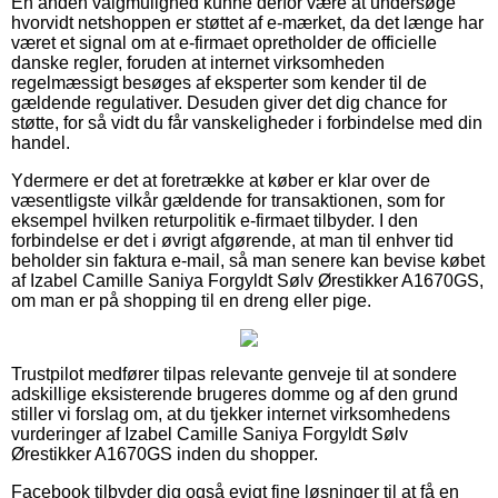
En anden valgmulighed kunne derfor være at undersøge
hvorvidt netshoppen er støttet af e-mærket, da det længe har
været et signal om at e-firmaet opretholder de officielle
danske regler, foruden at internet virksomheden
regelmæssigt besøges af eksperter som kender til de
gældende regulativer. Desuden giver det dig chance for
støtte, for så vidt du får vanskeligheder i forbindelse med din
handel.
Ydermere er det at foretrække at køber er klar over de
væsentligste vilkår gældende for transaktionen, som for
eksempel hvilken returpolitik e-firmaet tilbyder. I den
forbindelse er det i øvrigt afgørende, at man til enhver tid
beholder sin faktura e-mail, så man senere kan bevise købet
af Izabel Camille Saniya Forgyldt Sølv Ørestikker A1670GS,
om man er på shopping til en dreng eller pige.
Trustpilot medfører tilpas relevante genveje til at sondere
adskillige eksisterende brugeres domme og af den grund
stiller vi forslag om, at du tjekker internet virksomhedens
vurderinger af Izabel Camille Saniya Forgyldt Sølv
Ørestikker A1670GS inden du shopper.
Facebook tilbyder dig også evigt fine løsninger til at få en